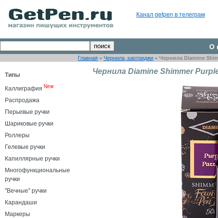
Канал getpen в телеграм
О 
Главная
»
Чернила, картриджи
»
Чернила Diamine Shim
Чернила Diamine Shimmer Purple
Типы
New
Каллиграфия
Распродажа
Перьевые ручки
Шариковые ручки
Роллеры
Гелевые ручки
Капиллярные ручки
Многофункциональные
ручки
"Вечные" ручки
Карандаши
Маркеры