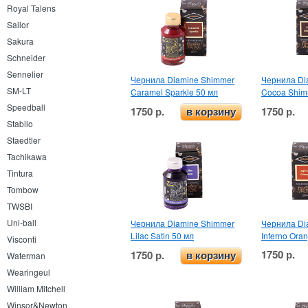
Royal Talens
Sailor
Sakura
Schneider
Sennelier
Чернила Diamine Shimmer
Чернила Di
SM-LT
Caramel Sparkle 50 мл
Cocoa Shim
Speedball
1750 р.
1750 р.
в корзину
Stabilo
Staedtler
Tachikawa
Tintura
Tombow
TWSBI
Uni-ball
Чернила Diamine Shimmer
Чернила Di
Lilac Satin 50 мл
Inferno Ora
Visconti
1750 р.
1750 р.
в корзину
Waterman
Wearingeul
William Mitchell
Winsor&Newton