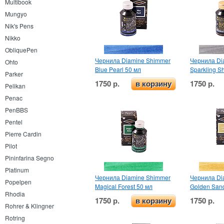
Multibook
Mungyo
Nik's Pens
Nikko
ObliquePen
Чернила Diamine Shimmer
Чернила Di
Ohto
Blue Pearl 50 мл
Sparkling S
Parker
1750 р.
1750 р.
в корзину
Pelikan
Penac
PenBBS
Pentel
Pierre Cardin
Pilot
Pininfarina Segno
Platinum
Чернила Diamine Shimmer
Чернила Di
Popelpen
Magical Forest 50 мл
Golden San
Rhodia
1750 р.
1750 р.
в корзину
Rohrer & Klingner
Rotring