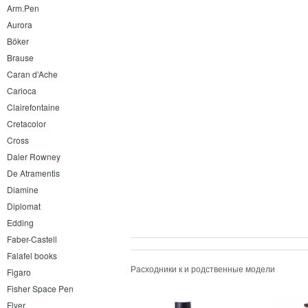
Arm.Pen
Aurora
Böker
Brause
Caran d’Ache
Carioca
Clairefontaine
Cretacolor
Cross
Daler Rowney
De Atramentis
Diamine
Diplomat
Edding
Faber-Castell
Falafel books
Расходники к и родственные модели
Figaro
Fisher Space Pen
Flyer