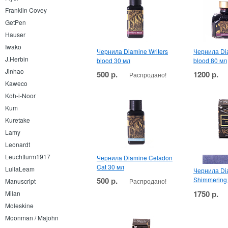
Franklin Covey
GetPen
Hauser
Iwako
Чернила Diamine Writers
Чернила Dia
J.Herbin
blood 30 мл
blood 80 мл
Jinhao
500 р.
1200 р.
Распродано!
Kaweco
Koh-i-Noor
Kum
Kuretake
Lamy
Leonardt
Leuchtturm1917
Чернила Diamine Celadon
Cat 30 мл
LullaLeam
Чернила Di
500 р.
Shimmering
Распродано!
Manuscript
1750 р.
Milan
Moleskine
Moonman / Majohn