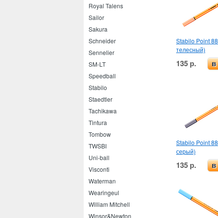
Royal Talens
Sailor
Sakura
Stabilo Point 8
Schneider
телесный)
Sennelier
135 р.
в
SM-LT
Speedball
Stabilo
Staedtler
Tachikawa
Tintura
Tombow
Stabilo Point 8
TWSBI
серый)
Uni-ball
135 р.
в
Visconti
Waterman
Wearingeul
William Mitchell
Winsor&Newton