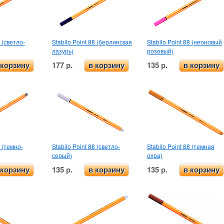
8 (светло-
Stabilo Point 88 (берлинская
Stabilo Point 88 (неоновый
лазурь)
розовый)
177 р.
135 р.
 корзину
в корзину
в корзину
8 (темно-
Stabilo Point 88 (светло-
Stabilo Point 88 (темная
серый)
охра)
135 р.
135 р.
 корзину
в корзину
в корзину