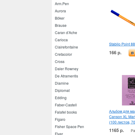
Arm.Pen
Aurora
Böker
Brause
Caran d’Ache
Carioca
Stabilo Point 8
Clairefontaine
166 р.
в
Cretacolor
Cross
Daler Rowney
De Atramentis
Diamine
Diplomat
Edding
Faber-Castell
Альбом для ма
Falafel books
Canson XL Mar
Figaro
(100 листов, 70
Fisher Space Pen
1165 р.
Ра
Flyer