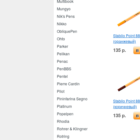
Multibook
Mungyo
Nik's Pens
Nikko
ObliquePen
Stabilo Point 88
Ohto
(оранжевый)
Parker
135 р.
в
Pelikan
Penac
PenBBS
Pentel
Pierre Cardin
Pilot
Pininfarina Segno
Stabilo Point 88
Platinum
(коричневый)
Popelpen
135 р.
в
Rhodia
Rohrer & Klingner
Rotring