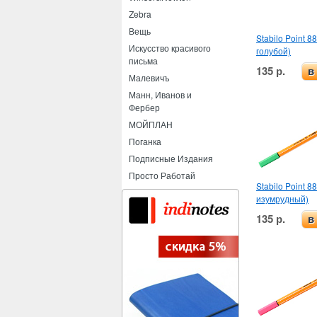
Zebra
Вещь
Stabilo Point 
Искусство красивого
голубой)
письма
135 р.
в
Малевичъ
Манн, Иванов и
Фербер
МОЙПЛАН
Поганка
Подписные Издания
Просто Работай
Stabilo Point 8
изумрудный)
135 р.
в