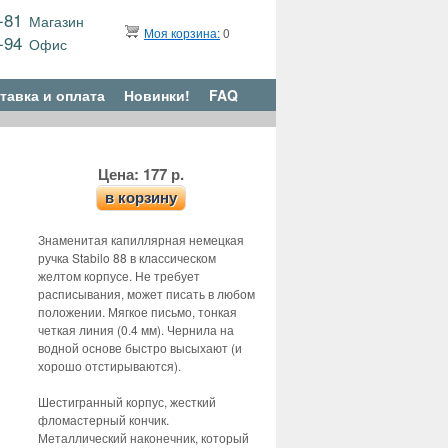
9-81
Магазин
Моя корзина:
0
6-94
Офис
тавка и оплата
Новинки!
FAQ
Цена: 177 р.
в корзину
Знаменитая капиллярная немецкая
ручка Stabilo 88 в классическом
желтом корпусе. Не требует
расписывания, может писать в любом
положении. Мягкое письмо, тонкая
четкая линия (0.4 мм). Чернила на
водной основе быстро высыхают (и
хорошо отстирываются).
Шестигранный корпус, жесткий
фломастерный кончик.
Металлический наконечник, который