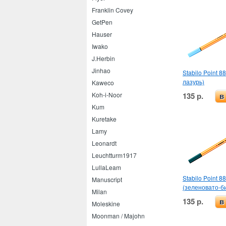
Franklin Covey
GetPen
Hauser
Iwako
J.Herbin
Jinhao
Stabilo Point 8
лазурь)
Kaweco
135 р.
Koh-i-Noor
в
Kum
Kuretake
Lamy
Leonardt
Leuchtturm1917
LullaLeam
Stabilo Point 88
Manuscript
(зеленовато-б
Milan
135 р.
в
Moleskine
Moonman / Majohn