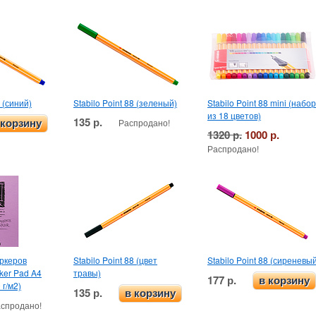
8 (синий)
Stabilo Point 88 (зеленый)
Stabilo Point 88 mini (набор
из 18 цветов)
135 р.
Распродано!
 корзину
1320 р.
1000 р.
Распродано!
ркеров
Stabilo Point 88 (цвет
Stabilo Point 88 (сиреневы
ker Pad A4
травы)
177 р.
в корзину
 г/м2)
135 р.
в корзину
спродано!