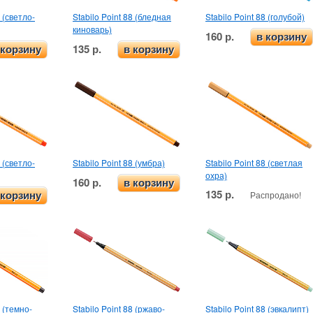
8 (светло-
Stabilo Point 88 (бледная
Stabilo Point 88 (голубой)
киноварь)
160 р.
в корзину
135 р.
 корзину
в корзину
8 (светло-
Stabilo Point 88 (умбра)
Stabilo Point 88 (светлая
охра)
160 р.
в корзину
135 р.
Распродано!
 корзину
8 (темно-
Stabilo Point 88 (ржаво-
Stabilo Point 88 (эвкалипт)