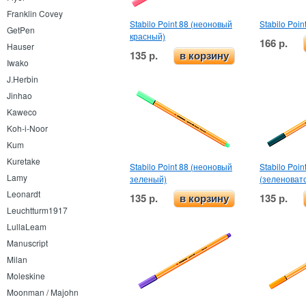
Franklin Covey
Stabilo Point 88 (неоновый
Stabilo Poin
GetPen
красный)
166 р.
Hauser
135 р.
в корзину
Iwako
J.Herbin
Jinhao
Kaweco
Koh-i-Noor
Kum
Kuretake
Stabilo Point 88 (неоновый
Stabilo Poin
Lamy
зеленый)
(зеленоват
Leonardt
135 р.
135 р.
в корзину
Leuchtturm1917
LullaLeam
Manuscript
Milan
Moleskine
Moonman / Majohn