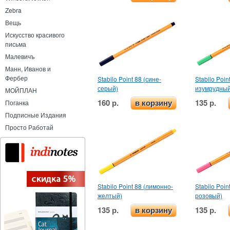
Zebra
Вещь
Искусство красивого
письма
Малевичъ
Манн, Иванов и
Фербер
Stabilo Point 88 (сине-
Stabilo Poin
серый)
изумрудный
МОЙПЛАН
160 р.
135 р.
Поганка
в корзину
Подписные Издания
Просто Работай
Stabilo Point 88 (лимонно-
Stabilo Poin
желтый)
розовый)
135 р.
135 р.
в корзину