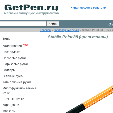
Канал getpen в телеграм
О 
Главная
»
Капиллярные ручки
»
Stabilo Point 88 (цвет
Stabilo Point 88 (цвет травы)
Типы
New
Каллиграфия
Распродажа
Перьевые ручки
Шариковые ручки
Роллеры
Гелевые ручки
Капиллярные ручки
Многофункциональные
ручки
"Вечные" ручки
Карандаши
Маркеры