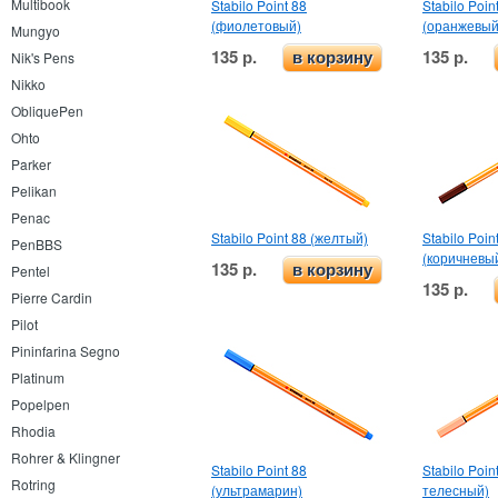
Multibook
Stabilo Point 88
Stabilo Poin
(фиолетовый)
(оранжевый
Mungyo
135 р.
135 р.
в корзину
Nik's Pens
Nikko
ObliquePen
Ohto
Parker
Pelikan
Penac
Stabilo Point 88 (желтый)
Stabilo Poin
PenBBS
(коричневы
135 р.
в корзину
Pentel
135 р.
Pierre Cardin
Pilot
Pininfarina Segno
Platinum
Popelpen
Rhodia
Rohrer & Klingner
Stabilo Point 88
Stabilo Poin
Rotring
(ультрамарин)
телесный)