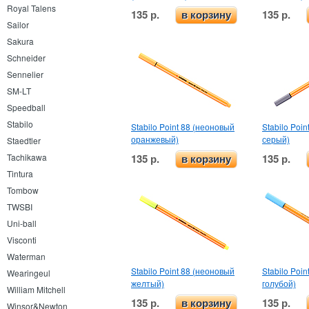
Royal Talens
135 р.
135 р.
в корзину
Sailor
Sakura
Schneider
Sennelier
SM-LT
Speedball
Stabilo
Stabilo Point 88 (неоновый
Stabilo Poin
оранжевый)
серый)
Staedtler
135 р.
135 р.
Tachikawa
в корзину
Tintura
Tombow
TWSBI
Uni-ball
Visconti
Waterman
Stabilo Point 88 (неоновый
Stabilo Poi
Wearingeul
желтый)
голубой)
William Mitchell
135 р.
135 р.
в корзину
Winsor&Newton