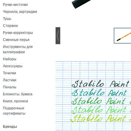
Ручки-кисточки
Чернила, картриджи
Тушь
Стержни
Ручки-корректоры
Сменные перья
Инструменты для
каллиграфии
Наборы
Аксессуары
Точилки
Ластики
Пеналы
Блокноты, бумага
Книги, прописи
Подарочные
сертификаты
Бренды