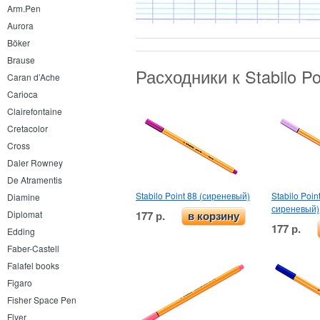
Arm.Pen
Aurora
Böker
Brause
Расходники к Stabilo P
Caran d’Ache
Carioca
Clairefontaine
Cretacolor
Cross
Daler Rowney
De Atramentis
Stabilo Point 88 (сиреневый)
Stabilo Poin
Diamine
сиреневый)
177 р.
Diplomat
в корзину
177 р.
Edding
Faber-Castell
Falafel books
Figaro
Fisher Space Pen
Flyer