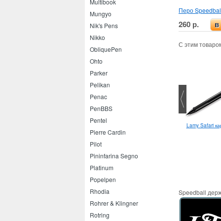
Multibook
Перо Speedball
Mungyo
260 р.
в
Nik's Pens
Nikko
С этим товаро
ObliquePen
Ohto
Parker
Pelikan
Penac
PenBBS
Pentel
Lamy Lx EF
шариковых ручек Carioca
Lamy Safari к
Pierre Cardin
Sfera 1.0 мм
Pilot
Pininfarina Segno
Platinum
Popelpen
Rhodia
Speedball держ
Rohrer & Klingner
Rotring