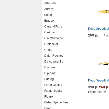
Arm.Pen
Aurora
Böker
Brause
Caran d’Ache
Перо Speedbal
Carioca
260 р.
Рас
Clairefontaine
Cretacolor
Cross
Daler Rowney
De Atramentis
Diamine
Diplomat
Edding
Перо Speedbal
Faber-Castell
390 р.
260 р.
Falafel books
Распродано!
Figaro
Fisher Space Pen
Flyer