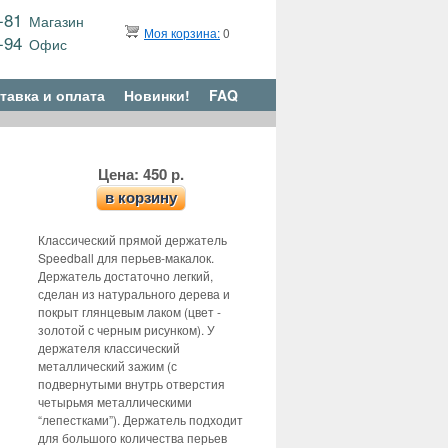
9-81
Магазин
Моя корзина:
0
6-94
Офис
тавка и оплата
Новинки!
FAQ
Цена: 450 р.
в корзину
Классический прямой держатель
Speedball для перьев-макалок.
Держатель достаточно легкий,
сделан из натурального дерева и
покрыт глянцевым лаком (цвет -
золотой с черным рисунком). У
держателя классический
металлический зажим (с
подвернутыми внутрь отверстия
четырьмя металлическими
“лепестками”). Держатель подходит
для большого количества перьев