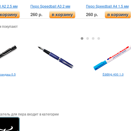
 A2 2.5 мм
Перо Speedball A3 2 мм
Перо Speedball A4 1.5 мм
260 р.
260 р.
 корзину
в корзину
в корзину
м покупают
арандаш 0.5
Edding 400 1.0
атель для пера входит в категории