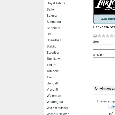
Royal Talens
Sailor
Sakura
Schneider
Написать отз
Sennelier
SM-LT
Speedball
Имя
Stabilo
Staedtler
Отзыв
*
Tachikawa
Tintura
Tombow
TWSBI
Uni-ball
Visconti
Waterman
По всем вопр
Wearingeul
inf
William Mitchell
+7 
Winsor&Newton