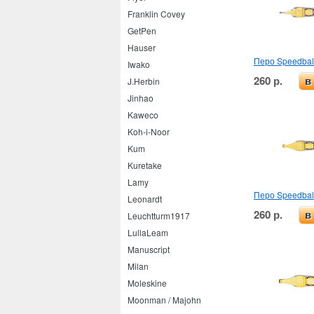
Franklin Covey
GetPen
Hauser
Перо Speedball
Iwako
260 р.
в
J.Herbin
Jinhao
Kaweco
Koh-i-Noor
Kum
Kuretake
Lamy
Перо Speedball
Leonardt
260 р.
в
Leuchtturm1917
LullaLeam
Manuscript
Milan
Moleskine
Moonman / Majohn