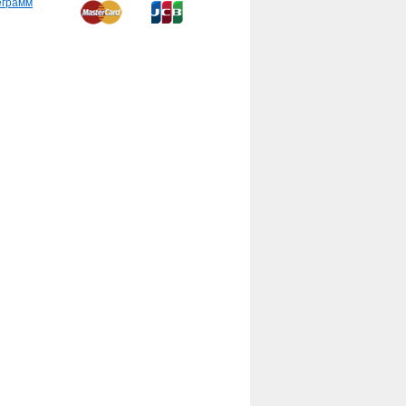
еграмм