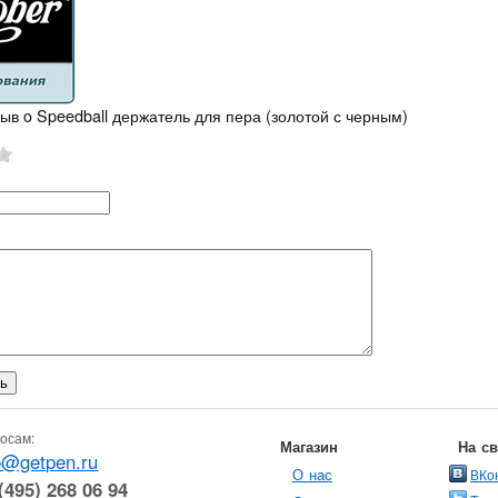
ыв o Speedball держатель для пера (золотой с черным)
осам:
Магазин
На с
o@getpen.ru
О нас
ВКо
(495) 268 06 94