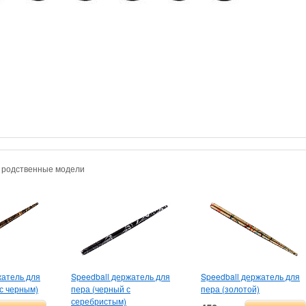
и родственные модели
жатель для
Speedball держатель для
Speedball держатель для
 с черным)
пера (черный с
пера (золотой)
серебристым)