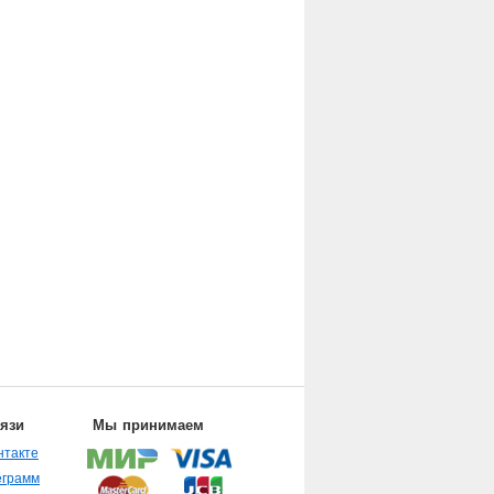
вязи
Мы принимаем
нтакте
еграмм