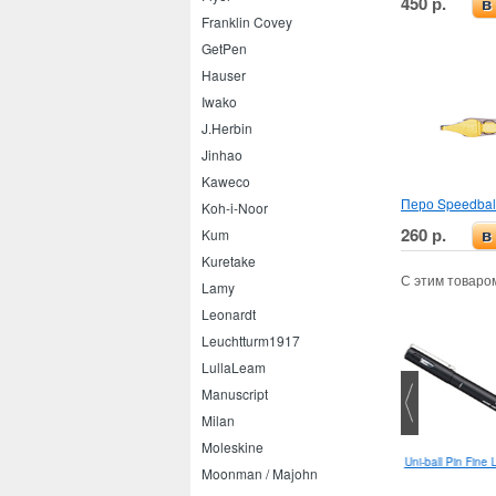
450 р.
в
Franklin Covey
GetPen
Hauser
Iwako
J.Herbin
Jinhao
Kaweco
Перо Speedbal
Koh-i-Noor
260 р.
Kum
в
Kuretake
С этим товаро
Lamy
Leonardt
Leuchtturm1917
LullaLeam
Manuscript
Milan
Moleskine
Kaweco AL Sport F
Uni-ball Pin Fine
Moonman / Majohn