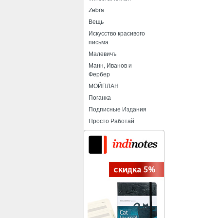
Zebra
Вещь
Искусство красивого
письма
Малевичъ
Манн, Иванов и
Фербер
МОЙПЛАН
Поганка
Подписные Издания
Просто Работай