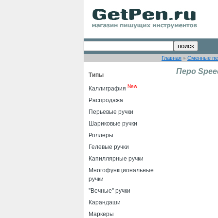
Главная
»
Сменные пе
Перо Speed
Типы
New
Каллиграфия
Распродажа
Перьевые ручки
Шариковые ручки
Роллеры
Гелевые ручки
Капиллярные ручки
Многофункциональные
ручки
"Вечные" ручки
Карандаши
Маркеры