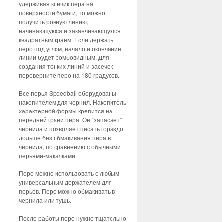
удерживая кончик пера на
поверхности бумаги, то можно
получить ровную линию,
начинающуюся и заканчивающуюся
квадратным краем. Если держать
перо под углом, начало и окончание
линии будет ромбовидным. Для
создания тонких линий и засечек
переверните перо на 180 градусов.
Все перья Speedball оборудованы
накопителем для чернил. Накопитель
характерной формы крепится на
передней грани пера. Он “запасает”
чернила и позволяет писать гораздо
дольше без обмакивания пера в
чернила, по сравнению с обычными
перьями-макалками.
Перо можно использовать с любым
универсальным держателем для
перьев. Перо можно обмакивать в
чернила или тушь.
После работы перо нужно тщательно