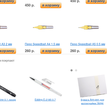
450 р.
 корзину
в корзину
450 р.
в корзину
l A3 2 мм
Перо Speedball A4 1.5 мм
Перо Speedball A5 0.5 мм
260 р.
260 р.
 корзину
в корзину
в корзину
м покупают
 Line 0.1 линер
Edding E-2185 0.7
Бумага Arm.pen для
каллиграфии Verge