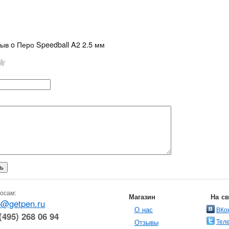
ыв o Перо Speedball A2 2.5 мм
осам:
Магазин
На с
o@getpen.ru
О нас
ВКо
(495) 268 06 94
Тел
Отзывы