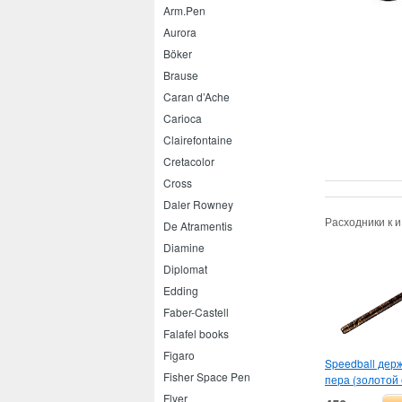
Arm.Pen
Aurora
Böker
Brause
Caran d’Ache
Carioca
Clairefontaine
Cretacolor
Cross
Daler Rowney
Расходники к 
De Atramentis
Diamine
Diplomat
Edding
Faber-Castell
Falafel books
Figaro
Speedball дер
Fisher Space Pen
пера (золотой
Flyer