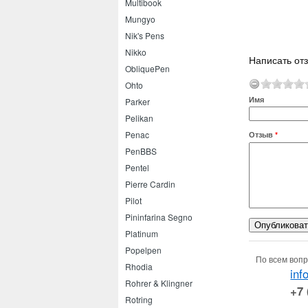
Multibook
Mungyo
Nik's Pens
Nikko
Написать отз
ObliquePen
Ohto
Имя
Parker
Pelikan
Penac
Отзыв
*
PenBBS
Pentel
Pierre Cardin
Pilot
Pininfarina Segno
Platinum
Popelpen
По всем вопр
Rhodia
inf
Rohrer & Klingner
+7 
Rotring