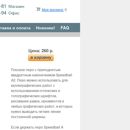
9-81
Магазин
Моя корзина:
0
6-94
Офис
тавка и оплата
Новинки!
FAQ
Цена: 260 р.
в корзину
Плоское перо с приподнятым
квадратным наконечником Speedball
A2. Перо можно использовать для
каллиграфических работ с
использованием готических и
топографических шрифтов,
рисования рамок, орнаментов и
любых графических работ, в которых
нужно выводить четкие линии
постоянной ширины.
Если держать перо Speedball A