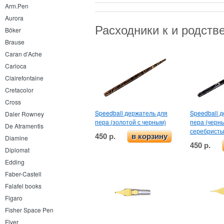
Arm.Pen
Aurora
Расходники к и родст
Böker
Brause
Caran d’Ache
Carioca
Clairefontaine
Cretacolor
Cross
Speedball держатель для
Speedball 
Daler Rowney
пера (золотой с черным)
пера (черн
De Atramentis
серебристы
450 р.
в корзину
Diamine
450 р.
Diplomat
Edding
Faber-Castell
Falafel books
Figaro
Fisher Space Pen
Flyer