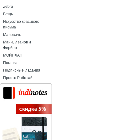
Zebra
Вещь
Искусство красивого
письма
Малевичъ
Манн, Иванов и
Фербер
МОЙПЛАН
Поганка
Подписные Издания
Просто Работай