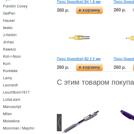
Перо Speedball B4 1.8 мм
Перо Speedb
Franklin Covey
260 р.
260 р.
в корзину
GetPen
Hauser
Iwako
J.Herbin
Jinhao
Kaweco
Koh-i-Noor
Перо Speedball B2 2.5 мм
Перо Speedb
Kum
260 р.
260 р.
в корзину
Kuretake
Lamy
С этим товаром покуп
Leonardt
Leuchtturm1917
LullaLeam
Manuscript
Milan
Moleskine
Moonman / Majohn