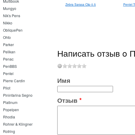
Multibook
Zebra Sarasa Clip 0.5
Pentel 
Mungyo
Nik's Pens
Nikko
ObliquePen
Ohto
Parker
Написать отзыв o П
Pelikan
Penac
PenBBS
Pentel
Имя
Pierre Cardin
Pilot
Pininfarina Segno
Отзыв
*
Platinum
Popelpen
Rhodia
Rohrer & Klingner
Rotring