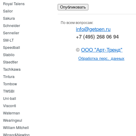
Royal Talens
Sailor
Sakura
По всем вопросам:
Schneider
info@getpen.ru
Sennelier
+7 (495) 268 06 94
SM-LT
Speedball
©
ООО "Арт-Тренд"
Stabilo
Обработка перс. данных
Staedtler
Tachikawa
Tintura
Tombow
TWSBI
Uni-ball
Visconti
Waterman
Wearingeul
William Mitchell
Winsor&Newton