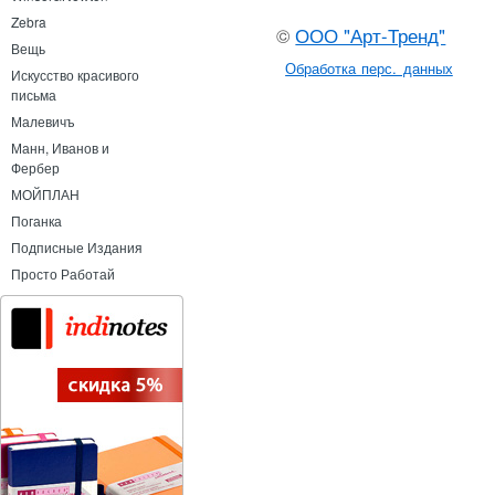
Zebra
©
ООО "Арт-Тренд"
Вещь
Обработка перс. данных
Искусство красивого
письма
Малевичъ
Манн, Иванов и
Фербер
МОЙПЛАН
Поганка
Подписные Издания
Просто Работай