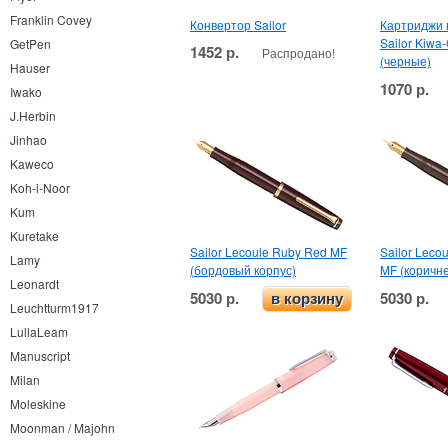
Franklin Covey
Конвертор Sailor
Картриджи 
Sailor Kiwa
GetPen
1452 р.
Распродано!
(черные)
Hauser
1070 р.
Iwako
J.Herbin
Jinhao
Kaweco
Koh-i-Noor
Kum
Kuretake
Sailor Lecoule Ruby Red MF
Sailor Leco
Lamy
(бордовый корпус)
MF (коричн
Leonardt
5030 р.
5030 р.
в корзину
Leuchtturm1917
LullaLeam
Manuscript
Milan
Moleskine
Moonman / Majohn