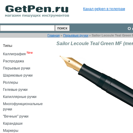
Канал getpen в телеграм
О 
Главная
»
Перьевые ручки
»
Sailor Lecoule Teal Gre
Sailor Lecoule Teal Green MF (
Типы
New
Каллиграфия
Распродажа
Перьевые ручки
Шариковые ручки
Роллеры
Гелевые ручки
Капиллярные ручки
Многофункциональные
ручки
"Вечные" ручки
Карандаши
Маркеры