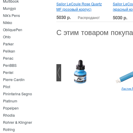
Multibook
Sailor LeCoule Rose Quartz
Sailor LeCo
Mungyo
MF (розовый корпус)
(красный ко
Nik's Pens
5030 р.
5030 р.
Распродано!
Nikko
ObliquePen
С этим товаром покуп
Ohto
Parker
Pelikan
Penac
PenBBS
Pentel
Pierre Cardin
Pilot
Ластик P
alafel Books скетчбук с черной
бумагой А4
Pininfarina Segno
Platinum
Popelpen
Rhodia
Rohrer & Klingner
Rotring