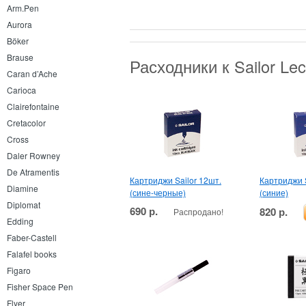
Arm.Pen
Aurora
Böker
Brause
Расходники к Sailor Le
Caran d’Ache
Carioca
Clairefontaine
Cretacolor
Cross
Daler Rowney
De Atramentis
Картриджи Sailor 12шт.
Картриджи S
Diamine
(сине-черные)
(синие)
Diplomat
690 р.
820 р.
Распродано!
Edding
Faber-Castell
Falafel books
Figaro
Fisher Space Pen
Flyer