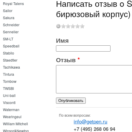
Написать отзыв o S
Royal Talens
бирюзовый корпус)
Sailor
Sakura
Schneider
Sennelier
Имя
SM-LT
Speedball
Stabilo
Отзыв
*
Staedtler
Tachikawa
Tintura
Tombow
TWSBI
Uni-ball
Visconti
Waterman
По всем вопросам:
Wearingeul
info@getpen.ru
William Mitchell
+7 (495) 268 06 94
Winsor&Newton