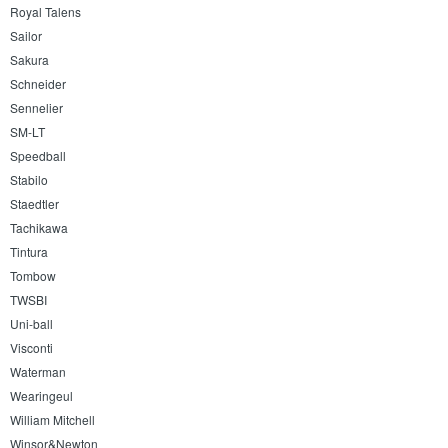
Royal Talens
Sailor
Sakura
Schneider
Sennelier
SM-LT
Speedball
Stabilo
Staedtler
Tachikawa
Tintura
Tombow
TWSBI
Uni-ball
Visconti
Waterman
Wearingeul
William Mitchell
Winsor&Newton