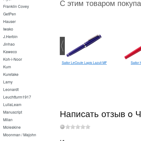
С этим товаром покуп
Franklin Covey
GetPen
Hauser
Iwako
J.Herbin
Jinhao
Kaweco
Koh-i-Noor
ailor Shikiori Tsukuyono Minamo
Sailor LeCoule Lapis Lazuli MF
Sailor
Kum
Yodaki F
Kuretake
Lamy
Leonardt
Leuchtturm1917
LullaLeam
Написать отзыв o Ч
Manuscript
Milan
Moleskine
Moonman / Majohn