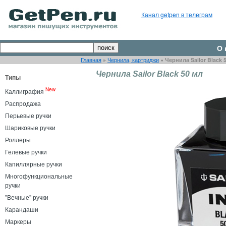
Канал getpen в телеграм
О 
Главная
»
Чернила, картриджи
»
Чернила Sailor Black 
Чернила Sailor Black 50 мл
Типы
New
Каллиграфия
Распродажа
Перьевые ручки
Шариковые ручки
Роллеры
Гелевые ручки
Капиллярные ручки
Многофункциональные
ручки
"Вечные" ручки
Карандаши
Маркеры