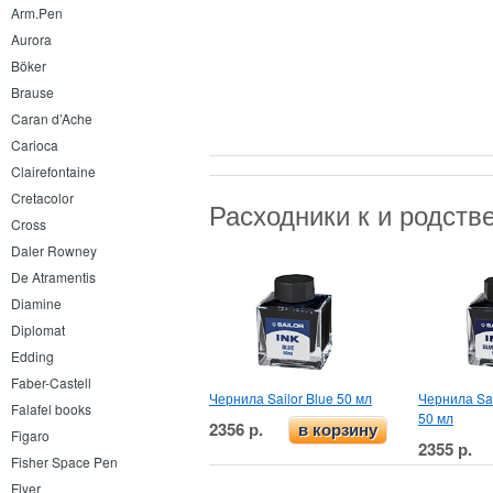
Arm.Pen
Aurora
Böker
Brause
Caran d’Ache
Carioca
Clairefontaine
Cretacolor
Расходники к и родст
Cross
Daler Rowney
De Atramentis
Diamine
Diplomat
Edding
Faber-Castell
Чернила Sailor Blue 50 мл
Чернила Sai
Falafel books
50 мл
2356 р.
в корзину
Figaro
2355 р.
Fisher Space Pen
Flyer