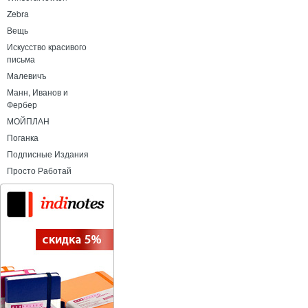
Zebra
Вещь
Искусство красивого
письма
Малевичъ
Манн, Иванов и
Фербер
МОЙПЛАН
Поганка
Подписные Издания
Просто Работай