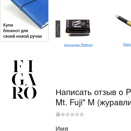
Platinum Century #3776 SF
Platin
Картриджи Platinum
Написать отзыв o P
Mt. Fuji" M (журавл
Имя