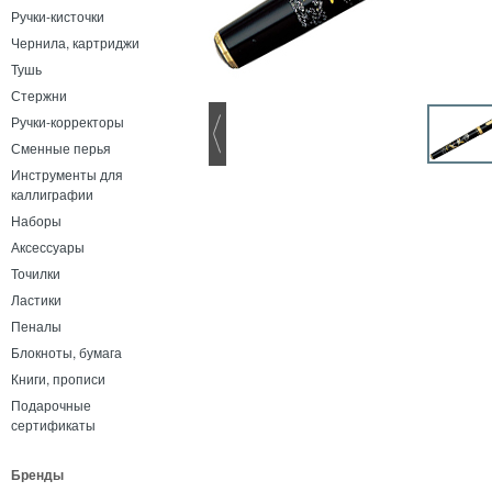
Ручки-кисточки
Чернила, картриджи
Тушь
Стержни
Ручки-корректоры
Сменные перья
Инструменты для
каллиграфии
Наборы
Аксессуары
Точилки
Ластики
Пеналы
Блокноты, бумага
Книги, прописи
Подарочные
сертификаты
Бренды