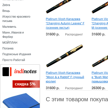
Zebra
Вещь
Искусство красивого
Platinum Vicoh Kanazawa
Platinum V
письма
"Changing Autumn Leaves" F
"Changing 
Малевичъ
(осенние листья)
M (осенние 
Манн, Иванов и
31600 р.
31600 р.
Распродано!
Фербер
МОЙПЛАН
Поганка
Подписные Издания
Просто Работай
Platinum Vicoh Kanazawa
Platinum Vi
"Moon & a Rabbit" F (лунный
e "Bush War
кролик)
(камышовка
31600 р.
26300 р.
Распродано!
С этим товаром покуп