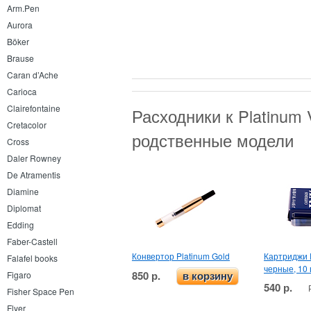
Arm.Pen
Aurora
Böker
Brause
Caran d’Ache
Carioca
Clairefontaine
Расходники к Platinum V
Cretacolor
родственные модели
Cross
Daler Rowney
De Atramentis
Diamine
Diplomat
Edding
Faber-Castell
Конвертор Platinum Gold
Картриджи P
Falafel books
черные, 10 
850 р.
Figaro
в корзину
540 р.
Fisher Space Pen
Flyer