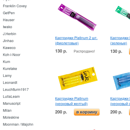
Franklin Covey
GetPen
Hauser
Iwako
J.Herbin
Картриджи Platinum 2 шт.
Картриджи P
Jinhao
(фиолетовые)
(зеленые)
Kaweco
130 р.
130 р.
Распродано!
Koh-i-Noor
Kum
Kuretake
Lamy
Leonardt
Leuchtturm1917
LullaLeam
Картриджи Platinum
Картриджи 
Manuscript
(неоновый желтый)
(неоновый 
Milan
200 р.
200 р.
в корзину
Moleskine
Moonman / Majohn