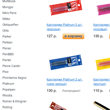
Multibook
Mungyo
Nik's Pens
Nikko
Картриджи Platinum 2 шт.
Картриджи P
ObliquePen
(красные)
(розовые)
Ohto
127 р.
130 р.
в корзину
Parker
Pelikan
Penac
PenBBS
Pentel
Pierre Cardin
Pilot
Pininfarina Segno
Картриджи Platinum 2 шт.
Картриджи P
Platinum
(сине-черные)
(желтые)
Popelpen
130 р.
110 р.
Распродано!
Rhodia
Rohrer & Klingner
Rotring