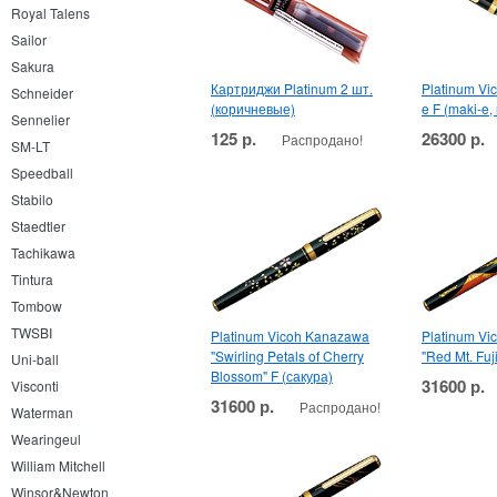
Royal Talens
Sailor
Sakura
Картриджи Platinum 2 шт.
Platinum Vi
Schneider
(коричневые)
e F (maki-e,
Sennelier
125 р.
26300 р.
Распродано!
SM-LT
Speedball
Stabilo
Staedtler
Tachikawa
Tintura
Tombow
TWSBI
Platinum Vicoh Kanazawa
Platinum V
"Swirling Petals of Cherry
"Red Mt. Fuj
Uni-ball
Blossom" F (сакура)
31600 р.
Visconti
31600 р.
Распродано!
Waterman
Wearingeul
William Mitchell
Winsor&Newton