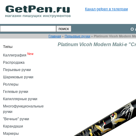
Канал getpen в телеграм
О 
Главная
»
Перьевые ручки
»
Platinum Vicoh Modern Mak
Platinum Vicoh Modern Maki-e "Cr
Типы
New
Каллиграфия
Распродажа
Перьевые ручки
Шариковые ручки
Роллеры
Гелевые ручки
Капиллярные ручки
Многофункциональные
ручки
"Вечные" ручки
Карандаши
Маркеры