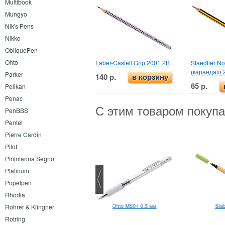
Multibook
Mungyo
Nik's Pens
Nikko
ObliquePen
Ohto
Faber-Castell Grip 2001 2B
Staedtler No
(карандаш 
Parker
140 р.
в корзину
65 р.
Pelikan
Penac
С этим товаром покуп
PenBBS
Pentel
Pierre Cardin
Pilot
Pininfarina Segno
Platinum
Popelpen
Rhodia
Platinum Preppy маркер
Ohto MS01 0.5 мм
Stab
Rohrer & Klingner
Rotring