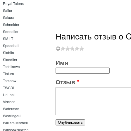
Royal Talens
Sailor
Sakura
Schneider
Sennelier
Написать отзыв o Cr
SM-LT
Speedball
Stabilo
Staedtler
Имя
Tachikawa
Tintura
Отзыв
*
Tombow
TWSBI
Uni-ball
Visconti
Waterman
Wearingeul
William Mitchell
Winsor&Newton