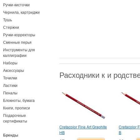
Ручки-кисточки
Чернила, картриджи
Тушь
Стержни
Ручки-корректоры
Сменные перья
Инструменты для
каллиграфии
Наборы
Аксессуары
Расходники к и родст
Точилки
Ластики
Пеналы
Блокноты, бумага
Книги, прописи
Подарочные
сертификаты
Cretacolor Fine Art Graphite
Cretacolor F
HB
B
Бренды