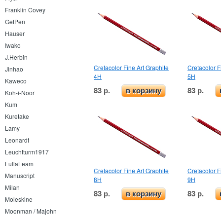
Franklin Covey
GetPen
Hauser
Iwako
J.Herbin
Cretacolor Fine Art Graphite
Cretacolor F
Jinhao
4H
5H
Kaweco
83 р.
83 р.
в корзину
Koh-i-Noor
Kum
Kuretake
Lamy
Leonardt
Leuchtturm1917
LullaLeam
Cretacolor Fine Art Graphite
Cretacolor F
Manuscript
8H
9H
Milan
83 р.
83 р.
в корзину
Moleskine
Moonman / Majohn