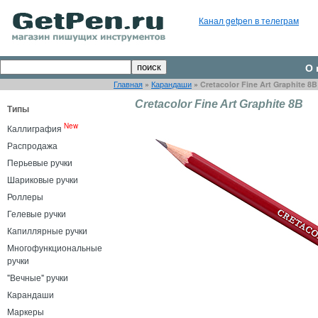
Канал getpen в телеграм
О 
Главная
»
Карандаши
»
Cretacolor Fine Art Graphite 8B
Cretacolor Fine Art Graphite 8B
Типы
New
Каллиграфия
Распродажа
Перьевые ручки
Шариковые ручки
Роллеры
Гелевые ручки
Капиллярные ручки
Многофункциональные
ручки
"Вечные" ручки
Карандаши
Маркеры