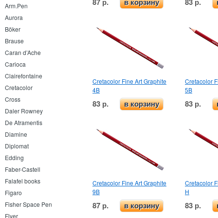
87 р.
83 р.
в корзину
Arm.Pen
Aurora
Böker
Brause
Caran d’Ache
Carioca
Clairefontaine
Cretacolor Fine Art Graphite
Cretacolor F
Cretacolor
4B
5B
Cross
83 р.
83 р.
в корзину
Daler Rowney
De Atramentis
Diamine
Diplomat
Edding
Faber-Castell
Falafel books
Cretacolor Fine Art Graphite
Cretacolor F
9B
H
Figaro
87 р.
83 р.
Fisher Space Pen
в корзину
Flyer