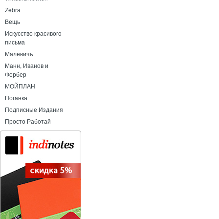
Zebra
Вещь
Искусство красивого
письма
Малевичъ
Манн, Иванов и
Фербер
МОЙПЛАН
Поганка
Подписные Издания
Просто Работай