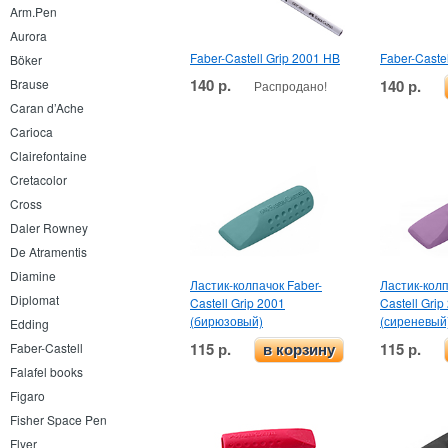
Arm.Pen
Aurora
Faber-Castell Grip 2001 HB
Faber-Caste
Böker
140 р.
140 р.
Brause
Распродано!
Caran d’Ache
Carioca
Clairefontaine
Cretacolor
Cross
Daler Rowney
De Atramentis
Diamine
Ластик-колпачок Faber-
Ластик-колп
Diplomat
Castell Grip 2001
Castell Grip
(бирюзовый)
(сиреневый
Edding
115 р.
115 р.
Faber-Castell
в корзину
Falafel books
Figaro
Fisher Space Pen
Flyer