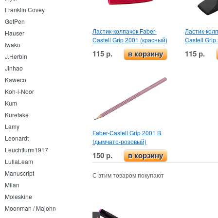
Franklin Covey
GetPen
Ластик-колпачок Faber-
Ластик-колп
Hauser
Castell Grip 2001 (красный)
Castell Gri
Iwako
115 р.
115 р.
в корзину
J.Herbin
Jinhao
Kaweco
Koh-i-Noor
Kum
Kuretake
Lamy
Faber-Castell Grip 2001 B
Leonardt
(дымчато-розовый)
Leuchtturm1917
150 р.
в корзину
LullaLeam
Manuscript
С этим товаром покупают
Milan
Moleskine
Moonman / Majohn