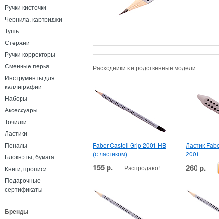
Ручки-кисточки
Чернила, картриджи
Тушь
Стержни
Ручки-корректоры
Сменные перья
Расходники к и родственные модели
Инструменты для
каллиграфии
Наборы
Аксессуары
Точилки
Ластики
Faber-Castell Grip 2001 HB
Ластик Faber
Пеналы
(с ластиком)
2001
Блокноты, бумага
155 р.
260 р.
Распродано!
Книги, прописи
Подарочные
сертификаты
Бренды