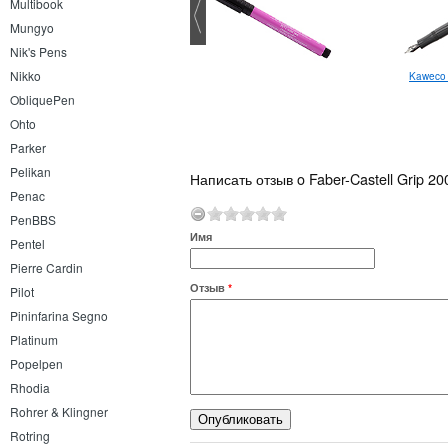
Multibook
Mungyo
Nik's Pens
Stabilo LeftRight L шариковая
Nikko
Kaweco 
ObliquePen
Ohto
Parker
Pelikan
Написать отзыв o Faber-Castell Grip 2
Penac
PenBBS
Имя
Pentel
Pierre Cardin
Отзыв
*
Pilot
Pininfarina Segno
Platinum
Popelpen
Rhodia
Rohrer & Klingner
Rotring