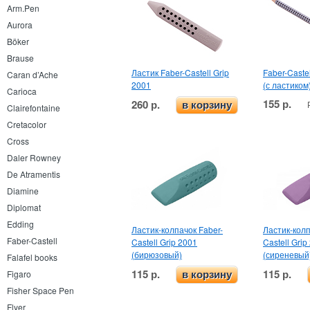
Arm.Pen
Aurora
Böker
Brause
Ластик Faber-Castell Grip
Faber-Caste
Caran d’Ache
2001
(с ластиком
Carioca
155 р.
260 р.
в корзину
Clairefontaine
Cretacolor
Cross
Daler Rowney
De Atramentis
Diamine
Diplomat
Edding
Ластик-колпачок Faber-
Ластик-колп
Faber-Castell
Castell Grip 2001
Castell Grip
(бирюзовый)
(сиреневый
Falafel books
115 р.
115 р.
Figaro
в корзину
Fisher Space Pen
Flyer