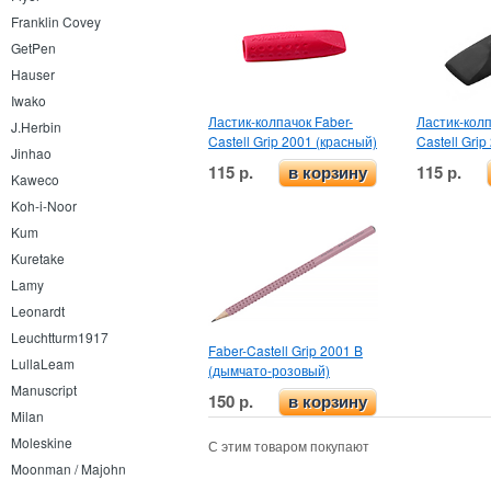
Franklin Covey
GetPen
Hauser
Iwako
Ластик-колпачок Faber-
Ластик-колп
J.Herbin
Castell Grip 2001 (красный)
Castell Gri
Jinhao
115 р.
115 р.
в корзину
Kaweco
Koh-i-Noor
Kum
Kuretake
Lamy
Leonardt
Leuchtturm1917
Faber-Castell Grip 2001 B
LullaLeam
(дымчато-розовый)
Manuscript
150 р.
в корзину
Milan
Moleskine
С этим товаром покупают
Moonman / Majohn