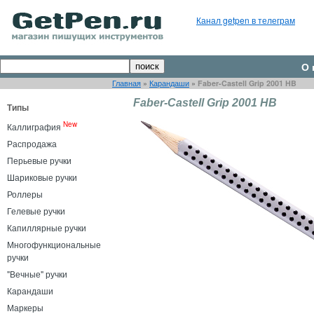
Канал getpen в телеграм
О 
Главная
»
Карандаши
»
Faber-Castell Grip 2001 HB
Faber-Castell Grip 2001 HB
Типы
New
Каллиграфия
Распродажа
Перьевые ручки
Шариковые ручки
Роллеры
Гелевые ручки
Капиллярные ручки
Многофункциональные
ручки
"Вечные" ручки
Карандаши
Маркеры