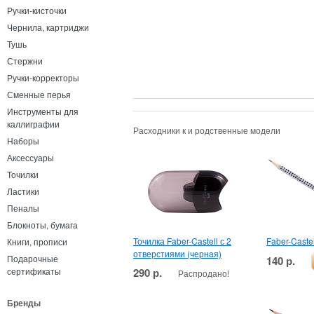
Ручки-кисточки
Чернила, картриджи
Тушь
Стержни
Ручки-корректоры
Сменные перья
Инструменты для
каллиграфии
Расходники к и родственные модели
Наборы
Аксессуары
Точилки
Ластики
Пеналы
Блокноты, бумага
Точилка Faber-Castell с 2
Faber-Caste
Книги, прописи
отверстиями (черная)
Подарочные
140 р.
290 р.
сертификаты
Распродано!
Бренды