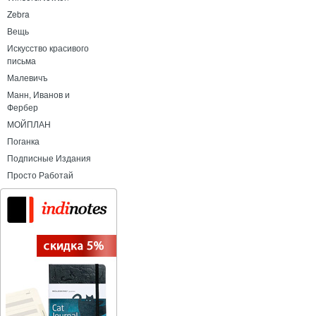
Zebra
Вещь
Искусство красивого
письма
Малевичъ
Манн, Иванов и
Фербер
МОЙПЛАН
Поганка
Подписные Издания
Просто Работай