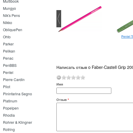
Multibook
Mungyo
Nik's Pens
Nikko
ObliquePen
Ohto
Ручка Uni-ball PowerTank 1.0
Pentel 
Parker
Pelikan
Penac
PenBBS
Написать отзыв o Faber-Castell Grip 2
Pentel
Pierre Cardin
Имя
Pilot
Pininfarina Segno
Отзыв
*
Platinum
Popelpen
Rhodia
Rohrer & Klingner
Rotring