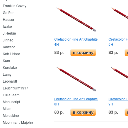
Franklin Covey
GetPen
Hauser
Iwako
J.Herbin
Cretacolor Fine Art Graphite
Cretacolor F
Jinhao
4H
5H
Kaweco
83 р.
83 р.
в корзину
Koh-i-Noor
Kum
Kuretake
Lamy
Leonardt
Leuchtturm1917
LullaLeam
Cretacolor Fine Art Graphite
Cretacolor F
Manuscript
8H
9H
Milan
83 р.
83 р.
в корзину
Moleskine
Moonman / Majohn