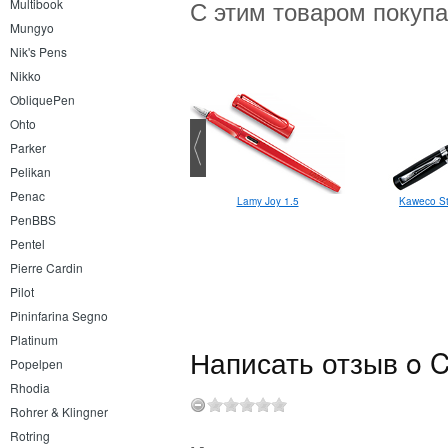
С этим товаром покуп
Multibook
Mungyo
Nik's Pens
Nikko
ObliquePen
Ohto
Parker
Pelikan
Penac
Lamy Joy 1.5
Клип Kaweco Sport N
Kaweco S
PenBBS
Pentel
Pierre Cardin
Pilot
Pininfarina Segno
Platinum
Написать отзыв o Cr
Popelpen
Rhodia
Rohrer & Klingner
Rotring