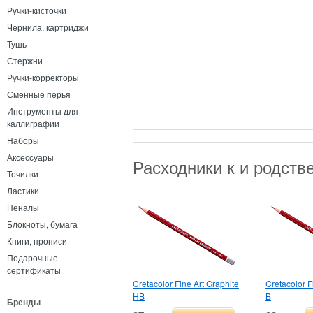
Ручки-кисточки
Чернила, картриджи
Тушь
Стержни
Ручки-корректоры
Сменные перья
Инструменты для
каллиграфии
Наборы
Аксессуары
Расходники к и родст
Точилки
Ластики
Пеналы
Блокноты, бумага
Книги, прописи
Подарочные
сертификаты
Cretacolor Fine Art Graphite
Cretacolor F
HB
B
Бренды