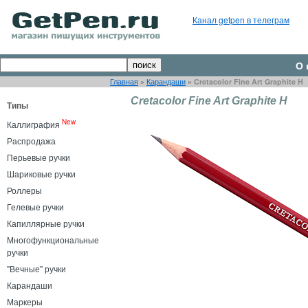
Канал getpen в телеграм
О 
Главная
»
Карандаши
»
Cretacolor Fine Art Graphite H
Cretacolor Fine Art Graphite H
Типы
New
Каллиграфия
Распродажа
Перьевые ручки
Шариковые ручки
Роллеры
Гелевые ручки
Капиллярные ручки
Многофункциональные
ручки
"Вечные" ручки
Карандаши
Маркеры