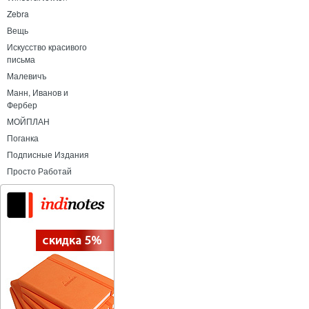
Zebra
Вещь
Искусство красивого
письма
Малевичъ
Манн, Иванов и
Фербер
МОЙПЛАН
Поганка
Подписные Издания
Просто Работай