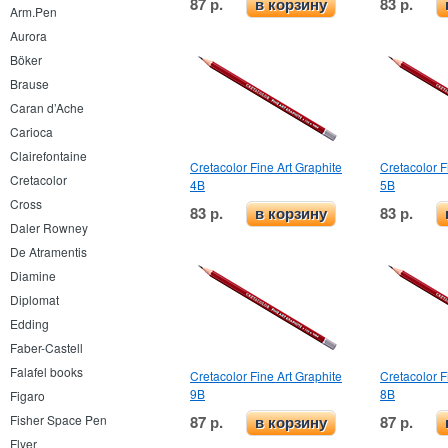
87 р.
83 р.
в корзину
Arm.Pen
Aurora
Böker
Brause
Caran d’Ache
Carioca
Clairefontaine
Cretacolor Fine Art Graphite
Cretacolor F
Cretacolor
4B
5B
Cross
83 р.
83 р.
в корзину
Daler Rowney
De Atramentis
Diamine
Diplomat
Edding
Faber-Castell
Falafel books
Cretacolor Fine Art Graphite
Cretacolor F
9B
8B
Figaro
87 р.
87 р.
Fisher Space Pen
в корзину
Flyer