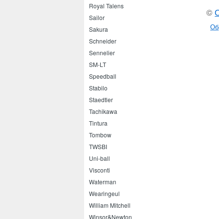
Royal Talens
©
Sailor
Об
Sakura
Schneider
Sennelier
SM-LT
Speedball
Stabilo
Staedtler
Tachikawa
Tintura
Tombow
TWSBI
Uni-ball
Visconti
Waterman
Wearingeul
William Mitchell
Winsor&Newton