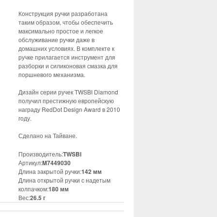
Конструкция ручки разработана
таким образом, чтобы обеспечить
максимально простое и легкое
обслуживание ручки даже в
домашних условиях. В комплекте к
ручке прилагается инструмент для
разборки и силиконовая смазка для
поршневого механизма.
Дизайн серии ручек TWSBI Diamond
получил престижную европейскую
награду RedDot Design Award в 2010
году.
Сделано на Тайване.
Производитель:
TWSBI
Артикул:
M7449030
Длина закрытой ручки:
142 мм
Длина открытой ручки с надетым
колпачком:
180 мм
Вес:
26.5 г