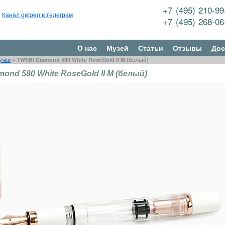
+7 (495) 210-9
Канал getpen в телеграм
+7 (495) 268-0
О нас
Музей
Статьи
Отзывы
Дос
учки
»
TWSBI Diamond 580 White RoseGold II M (белый)
ond 580 White RoseGold II M (белый)