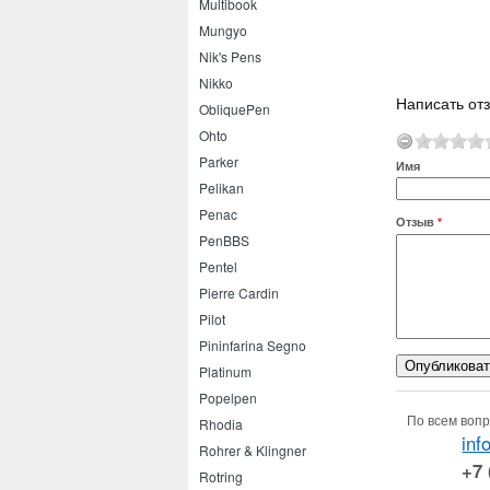
Multibook
Mungyo
Nik's Pens
Nikko
Написать от
ObliquePen
Ohto
Parker
Имя
Pelikan
Penac
Отзыв
*
PenBBS
Pentel
Pierre Cardin
Pilot
Pininfarina Segno
Platinum
Popelpen
По всем вопр
Rhodia
inf
Rohrer & Klingner
+7 
Rotring