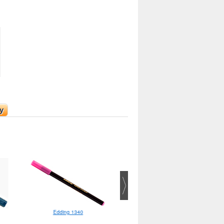
у
Edding 1340
Pentel Touch Brush Pen