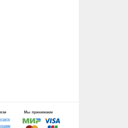
вязи
Мы принимаем
нтакте
еграмм