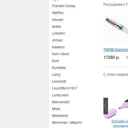
Расходники к 
Franklin Covey
GetPen
Hauser
Iwako
J.Herbin
Jinhao
Kaweco
TWSBI Diamond 
Koh-i-Noor
17280 р.
Kum
Kuretake
Lamy
С этим товаро
Leonardt
Leuchtturm1917
LullaLeam
Manuscript
Milan
Moleskine
ро Leonardt 400 для
Schneider J
Moonman / Majohn
орнамента
текстовыд