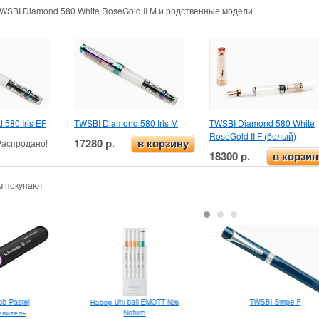
TWSBI Diamond 580 White RoseGold II M и родственные модели
580 Iris EF
TWSBI Diamond 580 Iris M
TWSBI Diamond 580 White
RoseGold II F (белый)
17280 р.
Распродано!
в корзину
18300 р.
в корзин
м покупают
ob Pastel
Набор Uni-ball EMOTT №6
TWSBI Swipe F
елитель
Nature