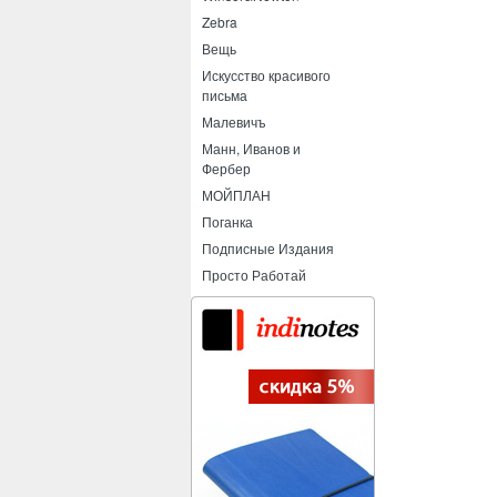
Zebra
Вещь
Искусство красивого
письма
Малевичъ
Манн, Иванов и
Фербер
МОЙПЛАН
Поганка
Подписные Издания
Просто Работай