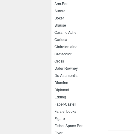
Arm.Pen
Aurora
Böker
Brause
Caran d’Ache
Carioca
Clairefontaine
Cretacolor
Cross
Daler Rowney
De Atramentis
Diamine
Diplomat
Edding
Faber-Castell
Falafel books
Figaro
Fisher Space Pen
Flyer