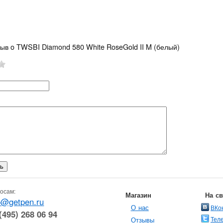
зыв o TWSBI Diamond 580 White RoseGold II M (белый)
осам:
Магазин
На с
o@getpen.ru
О нас
ВКо
(495) 268 06 94
Тел
Отзывы