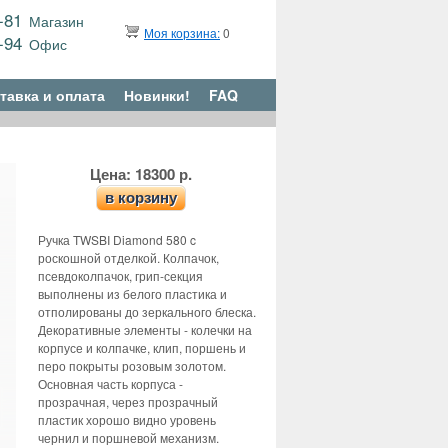
9-81
Магазин
Моя корзина:
0
6-94
Офис
тавка и оплата
Новинки!
FAQ
Цена: 18300 р.
в корзину
Ручка TWSBI Diamond 580 c
роскошной отделкой. Колпачок,
псевдоколпачок, грип-секция
выполнены из белого пластика и
отполированы до зеркального блеска.
Декоративные элементы - колечки на
корпусе и колпачке, клип, поршень и
перо покрыты розовым золотом.
Основная часть корпуса -
прозрачная, через прозрачный
пластик хорошо видно уровень
чернил и поршневой механизм.