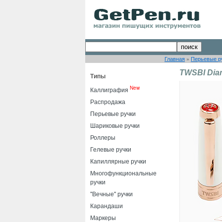
Главная
»
Перьевые р
TWSBI Diam
Типы
New
Каллиграфия
Распродажа
Перьевые ручки
Шариковые ручки
Роллеры
Гелевые ручки
Капиллярные ручки
Многофункциональные
ручки
"Вечные" ручки
Карандаши
Маркеры