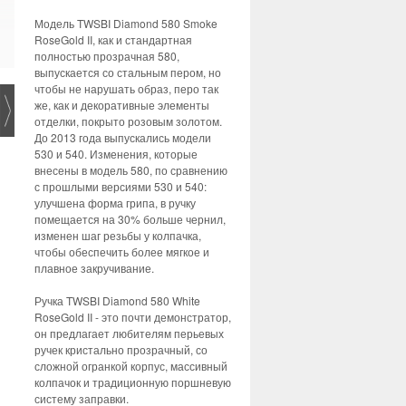
Модель TWSBI Diamond 580 Smoke
RoseGold II, как и стандартная
полностью прозрачная 580,
выпускается со стальным пером, но
чтобы не нарушать образ, перо так
же, как и декоративные элементы
отделки, покрыто розовым золотом.
До 2013 года выпускались модели
530 и 540. Изменения, которые
внесены в модель 580, по сравнению
с прошлыми версиями 530 и 540:
улучшена форма грипа, в ручку
помещается на 30% больше чернил,
изменен шаг резьбы у колпачка,
чтобы обеспечить более мягкое и
плавное закручивание.
Ручка TWSBI Diamond 580 White
RoseGold II - это почти демонстратор,
он предлагает любителям перьевых
ручек кристально прозрачный, со
сложной огранкой корпус, массивный
колпачок и традиционную поршневую
систему заправки.