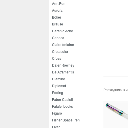
Arm.Pen
Aurora
Böker
Brause
Caran d’Ache
Carioca
Clairefontaine
Cretacolor
Cross
Daler Rowney
De Atramentis
Diamine
Diplomat
Расходники к 
Edding
Faber-Castell
Falafel books
Figaro
Fisher Space Pen
Flyer