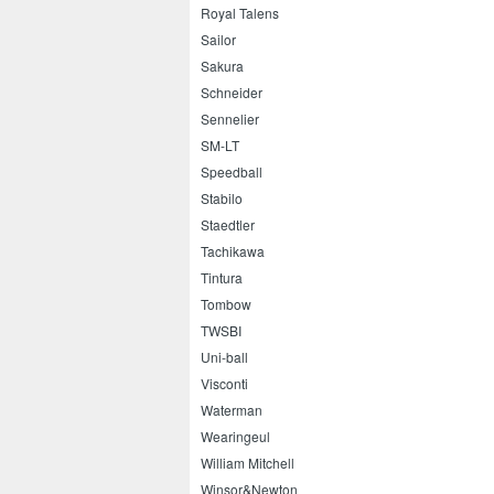
Royal Talens
Sailor
Sakura
Schneider
Sennelier
SM-LT
Speedball
Stabilo
Staedtler
Tachikawa
Tintura
Tombow
TWSBI
Uni-ball
Visconti
Waterman
Wearingeul
William Mitchell
Winsor&Newton