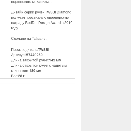
поршневого механизма.
Дизайн серии ручек TWSBI Diamond
получил престижную европейскую
награду RedDot Design Award в 2010
году.
Сделано на Тайване.
Производитель:
TWSBI
Артикул:
M7449260
Длина закрытой ручки:
142 мм
Длина открытой ручки с надетым
колпачком:
180 мм
Вес:
28 г