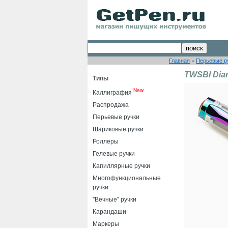
Главная
»
Перьевые р
TWSBI Diam
Типы
New
Каллиграфия
Распродажа
Перьевые ручки
Шариковые ручки
Роллеры
Гелевые ручки
Капиллярные ручки
Многофункциональные
ручки
"Вечные" ручки
Карандаши
Маркеры