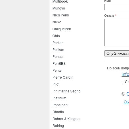
Multibook
Имя
Mungyo
Nik's Pens
Отзыв
*
Nikko
ObliquePen
Ohto
Parker
Pelikan
Penac
PenBBS
По всем вопр
Pentel
inf
Pierre Cardin
+7 
Pilot
Pininfarina Segno
©
Platinum
Об
Popelpen
Rhodia
Rohrer & Klingner
Rotring