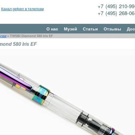
+7 (495) 210-9
Канал getpen в телеграм
+7 (495) 268-0
О нас
Музей
Статьи
Отзывы
Дос
учки
»
TWSBI Diamond 580 Iris EF
ond 580 Iris EF