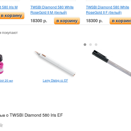
580 Iris M
TWSBI Diamond 580 White
TWSBI Diamond 580 White
RoseGold II M (белый)
RoseGold II F (белый)
в корзину
18300 р.
18300 р.
в корзину
в корзин
м покупают
oor 20 мл
Lamy Dialog cc EF
ыв o TWSBI Diamond 580 Iris EF