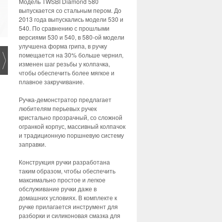
Модель TWSBI Diamond 580
выпускается со стальным пером. До
2013 года выпускались модели 530 и
540. По сравнению с прошлыми
версиями 530 и 540, в 580-ой модели
улучшена форма грипа, в ручку
помещается на 30% больше чернил,
изменен шаг резьбы у колпачка,
чтобы обеспечить более мягкое и
плавное закручивание.
Ручка-демонстратор предлагает
любителям перьевых ручек
кристально прозрачный, со сложной
огранкой корпус, массивный колпачок
и традиционную поршневую систему
заправки.
Конструкция ручки разработана
таким образом, чтобы обеспечить
максимально простое и легкое
обслуживание ручки даже в
домашних условиях. В комплекте к
ручке прилагается инструмент для
разборки и силиконовая смазка для