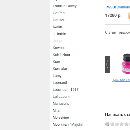
Franklin Covey
TWSBI Diamond 
GetPen
17280 р.
Hauser
Iwako
С этим товаро
J.Herbin
Jinhao
Kaweco
Koh-i-Noor
Kum
Kuretake
Lamy
 сменный Multibook А6
Parker Jotter Chelsea Orange
Тушь Koh-i-n
Leonardt
шариковая
Leuchtturm1917
LullaLeam
Manuscript
Milan
Написать отз
Moleskine
Moonman / Majohn