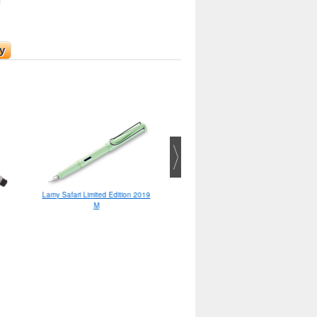
у
Kaweco AL Sport карандаш 0.7
Lamy Safari Limited Edition 2019
M