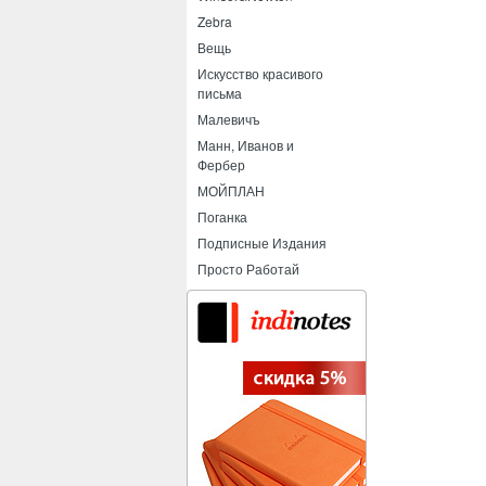
Zebra
Вещь
Искусство красивого
письма
Малевичъ
Манн, Иванов и
Фербер
МОЙПЛАН
Поганка
Подписные Издания
Просто Работай