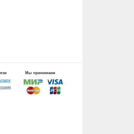
вязи
Мы принимаем
нтакте
еграмм