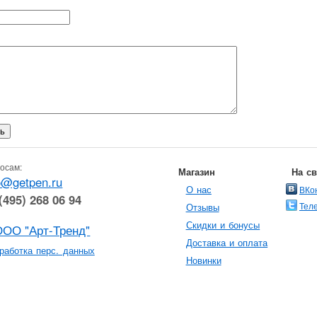
осам:
Магазин
На с
o@getpen.ru
О нас
ВКо
(495) 268 06 94
Тел
Отзывы
Скидки и бонусы
ООО "Арт-Тренд"
Доставка и оплата
работка перс. данных
Новинки