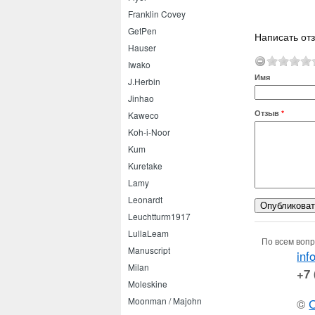
Franklin Covey
GetPen
Написать от
Hauser
Iwako
Имя
J.Herbin
Jinhao
Отзыв
*
Kaweco
Koh-i-Noor
Kum
Kuretake
Lamy
Leonardt
Leuchtturm1917
LullaLeam
По всем вопр
Manuscript
inf
Milan
+7 
Moleskine
Moonman / Majohn
©