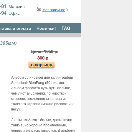
9-81
Магазин
Моя корзина:
0
6-94
Офис
тавка и оплата
Новинки!
FAQ
x305мм)
Цена: 1050 р.
800 р.
в корзину
Альбом с линовкой для каллиграфии
Speedball BienFang (50 листов).
Альбом формата чуть-чуть больше,
чем лист a4, склейка по короткой
стороне, последняя страница из
толстого картона (можно рисовать на
весу).
Листы альбома - белые, достаточно
тонкие, но хорошо проклеенные,
чернила не расплываются. В альбоме