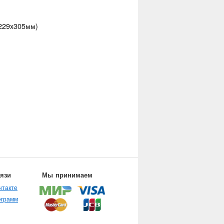
(229x305мм)
вязи
Мы принимаем
нтакте
еграмм