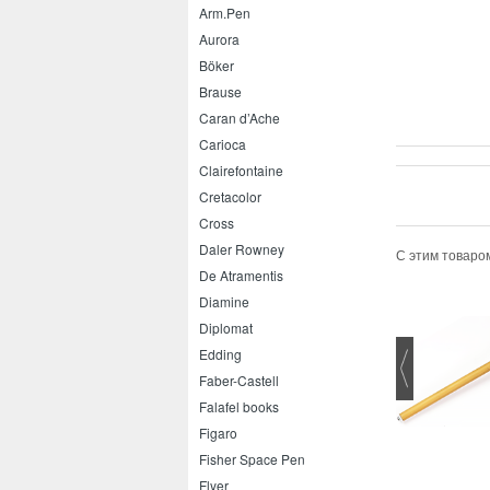
Arm.Pen
Aurora
Böker
Brause
Caran d’Ache
Carioca
Clairefontaine
Cretacolor
Cross
Daler Rowney
С этим товаро
De Atramentis
Diamine
Diplomat
Edding
Faber-Castell
Falafel books
Figaro
bilo Bionic роллер 0.4
Fisher Space Pen
Flyer