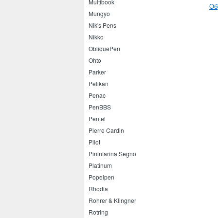
Multibook
Об
Mungyo
Nik's Pens
Nikko
ObliquePen
Ohto
Parker
Pelikan
Penac
PenBBS
Pentel
Pierre Cardin
Pilot
Pininfarina Segno
Platinum
Popelpen
Rhodia
Rohrer & Klingner
Rotring