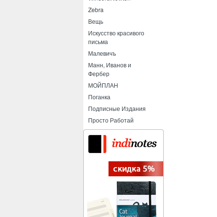
Zebra
Вещь
Искусство красивого
письма
Малевичъ
Манн, Иванов и
Фербер
МОЙПЛАН
Поганка
Подписные Издания
Просто Работай