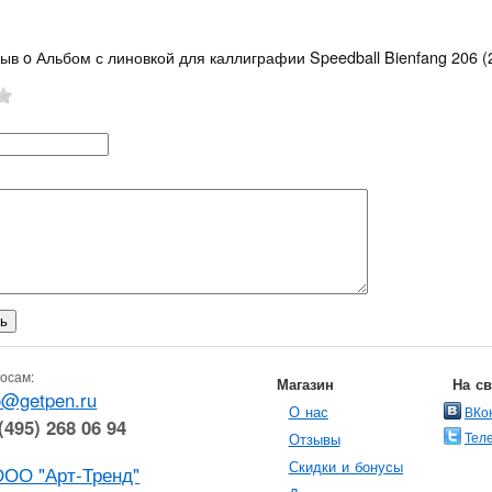
зыв o Альбом с линовкой для каллиграфии Speedball Bienfang 206 
осам:
Магазин
На с
o@getpen.ru
О нас
ВКо
(495) 268 06 94
Тел
Отзывы
Скидки и бонусы
ООО "Арт-Тренд"