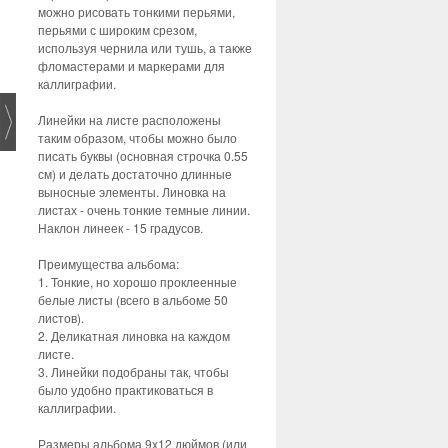
можно рисовать тонкими перьями,
перьями с широким срезом,
используя чернила или тушь, а также
фломастерами и маркерами для
каллиграфии.
Линейки на листе расположены
таким образом, чтобы можно было
писать буквы (основная строчка 0.55
см) и делать достаточно длинные
выносные элементы. Линовка на
листах - очень тонкие темные линии.
Наклон линеек - 15 градусов.
Преимущества альбома:
1. Тонкие, но хорошо проклеенные
белые листы (всего в альбоме 50
листов).
2. Деликатная линовка на каждом
листе.
3. Линейки подобраны так, чтобы
было удобно практиковаться в
каллиграфии.
Размеры альбома 9x12 дюймов (или