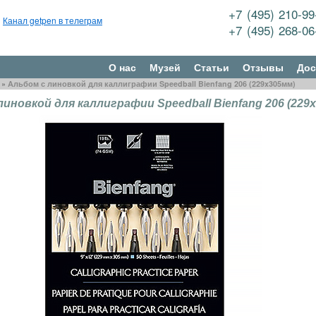
+7 (495) 210-9
Канал getpen в телеграм
+7 (495) 268-0
О нас
Музей
Статьи
Отзывы
Дос
»
Альбом с линовкой для каллиграфии Speedball Bienfang 206 (229x305мм)
линовкой для каллиграфии Speedball Bienfang 206 (229