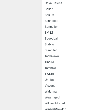
Royal Talens
Sailor
Sakura
Schneider
Sennelier
SM-LT
Speedball
Stabilo
Staedtler
Tachikawa
Tintura
Tombow
TWSBI
Uni-ball
Visconti
Waterman
Wearingeul
William Mitchell
Winsor&Newton