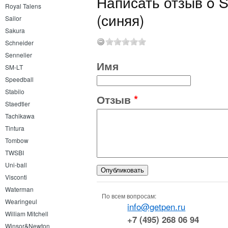
Написать отзыв o S
Royal Talens
(синяя)
Sailor
Sakura
Schneider
Sennelier
Имя
SM-LT
Speedball
Stabilo
Отзыв
*
Staedtler
Tachikawa
Tintura
Tombow
TWSBI
Uni-ball
Visconti
Waterman
По всем вопросам:
Wearingeul
info@getpen.ru
William Mitchell
+7 (495) 268 06 94
Winsor&Newton