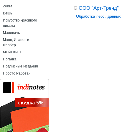
Zebra
©
ООО "Арт-Тренд"
Вещь
Обработка перс. данных
Искусство красивого
письма
Малевичъ
Манн, Иванов и
Фербер
МОЙПЛАН
Поганка
Подписные Издания
Просто Работай