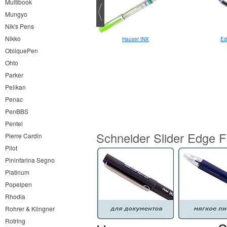
Multibook
Mungyo
Nik's Pens
Nikko
Sakura Stardust
Hauser INX
Ed
ObliquePen
Ohto
Parker
Pelikan
Penac
PenBBS
Pentel
Schneider Slider Edge 
Pierre Cardin
Pilot
Pininfarina Segno
Platinum
Popelpen
Rhodia
Rohrer & Klingner
Rotring