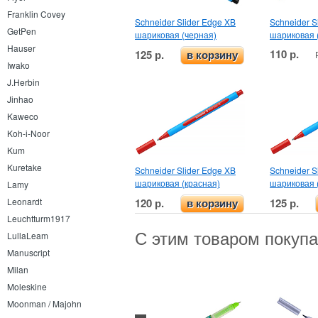
Franklin Covey
Schneider Slider Edge XB
Schneider S
GetPen
шариковая (черная)
шариковая 
Hauser
110 р.
125 р.
в корзину
Iwako
J.Herbin
Jinhao
Kaweco
Koh-i-Noor
Kum
Kuretake
Schneider Slider Edge XB
Schneider S
шариковая (красная)
шариковая 
Lamy
120 р.
125 р.
Leonardt
в корзину
Leuchtturm1917
С этим товаром покуп
LullaLeam
Manuscript
Milan
Moleskine
Moonman / Majohn