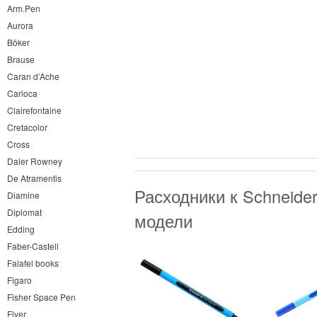
Arm.Pen
Aurora
Böker
Brause
Caran d’Ache
Carioca
Clairefontaine
Cretacolor
Cross
Daler Rowney
De Atramentis
Расходники к Schneide
Diamine
Diplomat
модели
Edding
Faber-Castell
Falafel books
Figaro
Fisher Space Pen
Flyer