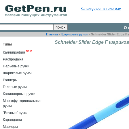
Канал getpen в телеграм
О 
Главная
»
Шариковые ручки
»
Schneider Slider Edge F
Schneider Slider Edge F шариков
Типы
New
Каллиграфия
Распродажа
Перьевые ручки
Шариковые ручки
Роллеры
Гелевые ручки
Капиллярные ручки
Многофункциональные
ручки
"Вечные" ручки
Карандаши
Маркеры