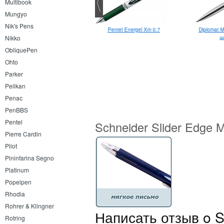
Multibook
Mungyo
Nik's Pens
Pelikan Pelikano Junior A
Pentel Energel Xm 0.7
Diplomat 
ш
Nikko
ObliquePen
Ohto
Parker
Pelikan
Penac
PenBBS
Pentel
Schneider Slider Edge 
Pierre Cardin
Pilot
Pininfarina Segno
Platinum
Popelpen
Rhodia
Rohrer & Klingner
Написать отзыв o S
Rotring