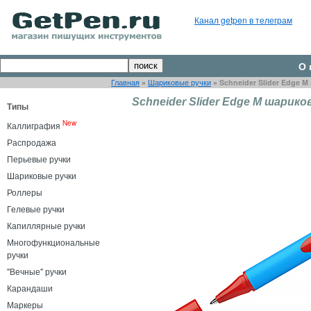
Канал getpen в телеграм
О 
Главная
»
Шариковые ручки
»
Schneider Slider Edge 
Schneider Slider Edge M шарико
Типы
New
Каллиграфия
Распродажа
Перьевые ручки
Шариковые ручки
Роллеры
Гелевые ручки
Капиллярные ручки
Многофункциональные
ручки
"Вечные" ручки
Карандаши
Маркеры