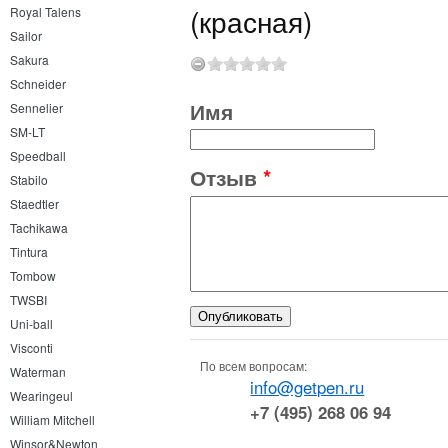
(красная)
Royal Talens
Sailor
Sakura
Schneider
Имя
Sennelier
SM-LT
Speedball
Отзыв
*
Stabilo
Staedtler
Tachikawa
Tintura
Tombow
TWSBI
Uni-ball
Visconti
По всем вопросам:
Waterman
info@getpen.ru
Wearingeul
+7 (495) 268 06 94
William Mitchell
Winsor&Newton