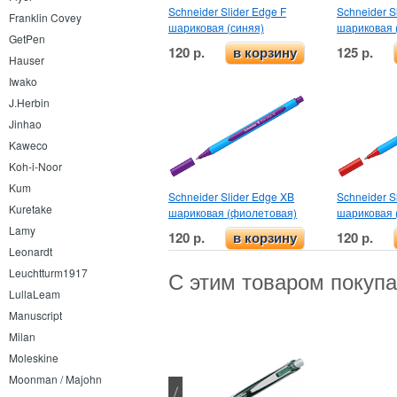
Schneider Slider Edge F
Schneider S
Franklin Covey
шариковая (синяя)
шариковая 
GetPen
120 р.
125 р.
в корзину
Hauser
Iwako
J.Herbin
Jinhao
Kaweco
Koh-i-Noor
Kum
Schneider Slider Edge XB
Schneider S
Kuretake
шариковая (фиолетовая)
шариковая 
Lamy
120 р.
120 р.
в корзину
Leonardt
Leuchtturm1917
С этим товаром покуп
LullaLeam
Manuscript
Milan
Moleskine
Moonman / Majohn