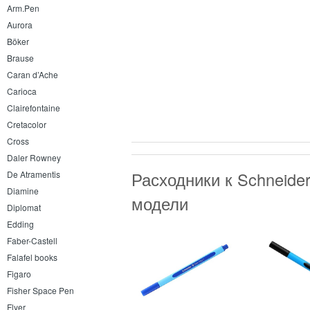
Arm.Pen
Aurora
Böker
Brause
Caran d’Ache
Carioca
Clairefontaine
Cretacolor
Cross
Daler Rowney
Расходники к Schneide
De Atramentis
Diamine
модели
Diplomat
Edding
Faber-Castell
Falafel books
Figaro
Fisher Space Pen
Flyer