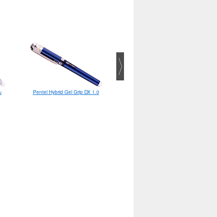
ш
Penac Protti 105 0.5 карандаш
Pentel Hybrid Gel Grip DX 1.0