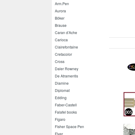
Arm.Pen
Aurora
Böker
Brause
Caran d’Ache
Carioca
Clairefontaine
Cretacolor
Cross
Daler Rowney
De Atramentis
Diamine
Diplomat
Edding
Faber-Castell
Falafel books
Figaro
Fisher Space Pen
Flyer