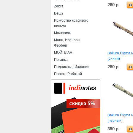
280 р.
в
Zebra
Вещь
Искусство красивого
письма
Малевичъ
Манн, Иванов и
Фербер
МОЙПЛАН
Sakura Pigma M
(синий)
Поганка
280 р.
Подписные Издания
в
Просто Работай
Sakura Pigma M
(черный)
350 р.
в