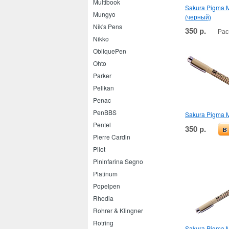
Multibook
Sakura Pigma M
Mungyo
(черный)
Nik's Pens
350 р.
Рас
Nikko
ObliquePen
Ohto
Parker
Pelikan
Penac
PenBBS
Sakura Pigma M
Pentel
350 р.
в
Pierre Cardin
Pilot
Pininfarina Segno
Platinum
Popelpen
Rhodia
Rohrer & Klingner
Rotring
Sakura Pigma M