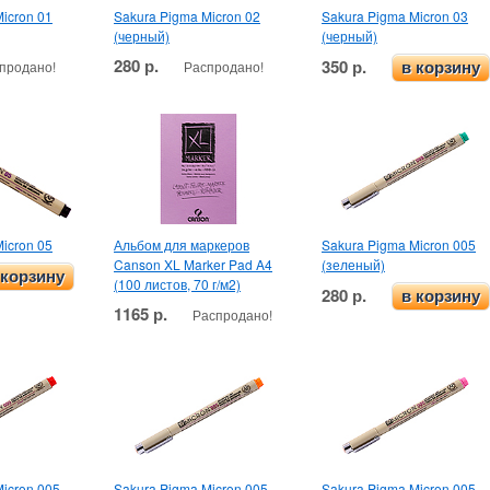
icron 01
Sakura Pigma Micron 02
Sakura Pigma Micron 03
(черный)
(черный)
280 р.
350 р.
продано!
Распродано!
в корзину
icron 05
Альбом для маркеров
Sakura Pigma Micron 005
Canson XL Marker Pad A4
(зеленый)
 корзину
(100 листов, 70 г/м2)
280 р.
в корзину
1165 р.
Распродано!
icron 005
Sakura Pigma Micron 005
Sakura Pigma Micron 005