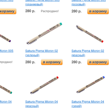
(оранжевый)
(розовый)
280 р.
280 р.
Распродано!
 корзину
в корзину
icron 005
Sakura Pigma Micron 02
Sakura Pigma Micron 02
(зеленый)
(красный)
280 р.
280 р.
продано!
в корзину
в корзину
icron 04
Sakura Pigma Micron 04
Sakura Pigma Micron 04
(красный)
(синий)