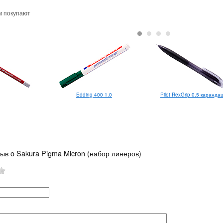
м покупают
Pilot RexGrip 0.5 каранда
Edding 400 1.0
ыв o Sakura Pigma Micron (набор линеров)