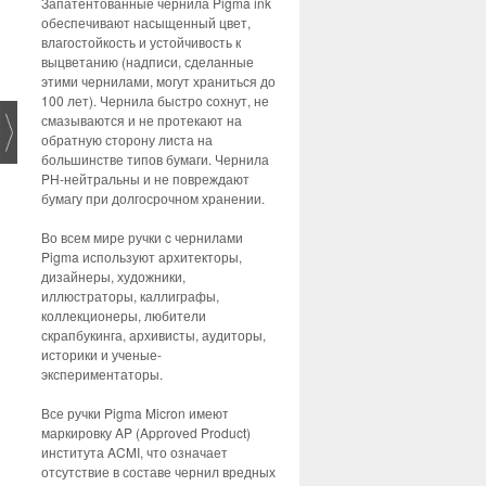
Запатентованные чернила Pigma ink
обеспечивают насыщенный цвет,
влагостойкость и устойчивость к
выцветанию (надписи, сделанные
этими чернилами, могут храниться до
100 лет). Чернила быстро сохнут, не
смазываются и не протекают на
обратную сторону листа на
большинстве типов бумаги. Чернила
PH-нейтральны и не повреждают
бумагу при долгосрочном хранении.
Во всем мире ручки c чернилами
Pigma используют архитекторы,
дизайнеры, художники,
иллюстраторы, каллиграфы,
коллекционеры, любители
скрапбукинга, архивисты, аудиторы,
историки и ученые-
экспериментаторы.
Все ручки Pigma Micron имеют
маркировку AP (Approved Product)
института ACMI, что означает
отсутствие в составе чернил вредных