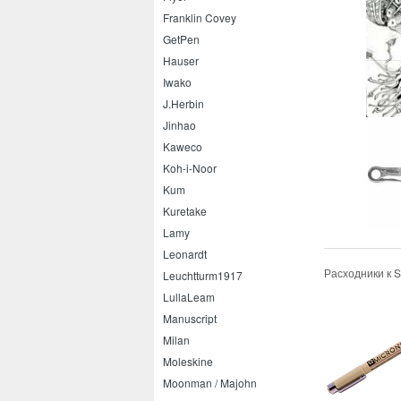
Franklin Covey
GetPen
Hauser
Iwako
J.Herbin
Jinhao
Kaweco
Koh-i-Noor
Kum
Kuretake
Lamy
Leonardt
Расходники к 
Leuchtturm1917
LullaLeam
Manuscript
Milan
Moleskine
Moonman / Majohn