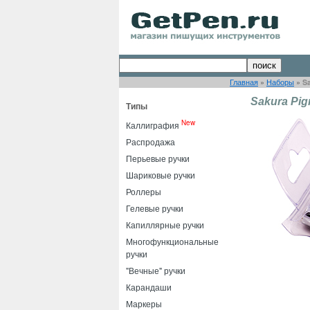
Главная
»
Наборы
»
S
Sakura Pig
Типы
New
Каллиграфия
Распродажа
Перьевые ручки
Шариковые ручки
Роллеры
Гелевые ручки
Капиллярные ручки
Многофункциональные
ручки
"Вечные" ручки
Карандаши
Маркеры