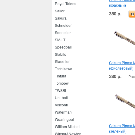
Royal Talens
(красный)
Sailor
350 р.
в
Sakura
Schneider
Sennelier
SM-LT
Speedball
Stabilo
Staedtler
Sakura Pigma M
(фиолетовый)
Tachikawa
280 р.
Tintura
Рас
Tombow
TWSBI
Uni-ball
Visconti
Waterman
Wearingeul
Sakura Pigma M
William Mitchell
(зеленый)
Winsor&Newton