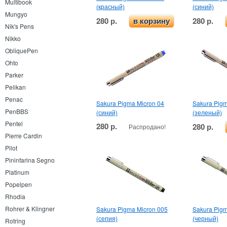
Multibook
(красный)
(синий)
Mungyo
280 р.
280 р.
в корзину
Nik's Pens
Nikko
ObliquePen
Ohto
Parker
Pelikan
Penac
Sakura Pigma Micron 04
Sakura Pigm
PenBBS
(синий)
(зеленый)
Pentel
280 р.
280 р.
Распродано!
Pierre Cardin
Pilot
Pininfarina Segno
Platinum
Popelpen
Rhodia
Rohrer & Klingner
Sakura Pigma Micron 005
Sakura Pigm
(сепия)
(черный)
Rotring