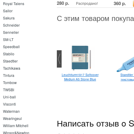
280 р.
360 р.
Распродано!
Royal Talens
Sailor
С этим товаром покуп
Sakura
Schneider
Sennelier
SM-LT
Speedball
Stabilo
Staedtler
Tachikawa
Lamy Pico
Leuchtturm1917 Softcover
Staedtler 
Tintura
Medium A5 Stone Blue
текстовы
Tombow
TWSBI
Uni-ball
Visconti
Waterman
Wearingeul
Написать отзыв o S
William Mitchell
Winsor&Newton