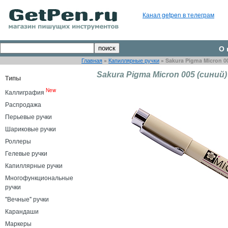
Канал getpen в телеграм
О 
Главная
»
Капиллярные ручки
»
Sakura Pigma Micron 0
Sakura Pigma Micron 005 (синий)
Типы
New
Каллиграфия
Распродажа
Перьевые ручки
Шариковые ручки
Роллеры
Гелевые ручки
Капиллярные ручки
Многофункциональные
ручки
"Вечные" ручки
Карандаши
Маркеры