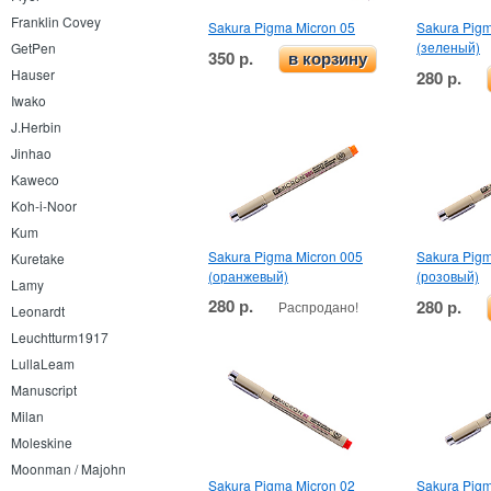
Franklin Covey
Sakura Pigma Micron 05
Sakura Pigm
(зеленый)
GetPen
350 р.
в корзину
Hauser
280 р.
Iwako
J.Herbin
Jinhao
Kaweco
Koh-i-Noor
Kum
Sakura Pigma Micron 005
Sakura Pigm
Kuretake
(оранжевый)
(розовый)
Lamy
280 р.
280 р.
Распродано!
Leonardt
Leuchtturm1917
LullaLeam
Manuscript
Milan
Moleskine
Moonman / Majohn
Sakura Pigma Micron 02
Sakura Pigm