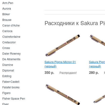
Arm.Pen
Aurora
Böker
Brause
Расходники к Sakura P
Caran d’Ache
Carioca
Clairefontaine
Cretacolor
Cross
Daler Rowney
De Atramentis
Sakura Pigma Micron 01
Sakura Pigm
Diamine
(черный)
(черный)
Diplomat
350 р.
280 р.
Распродано!
Edding
Faber-Castell
Falafel books
Figaro
Fisher Space Pen
Flyer