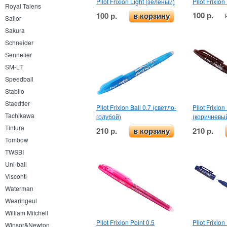
Pilot Frixion Light (зеленый)
Pilot Frixio
Royal Talens
100 р.
100 р.
в корзину
Sailor
Sakura
Schneider
Sennelier
SM-LT
Speedball
Stabilo
Staedtler
Pilot Frixion Ball 0.7 (светло-
Pilot Frixion
Tachikawa
голубой)
(коричневы
Tintura
210 р.
210 р.
в корзину
Tombow
TWSBI
Uni-ball
Visconti
Waterman
Wearingeul
William Mitchell
Pilot Frixion Point 0.5
Pilot Frixion
Winsor&Newton