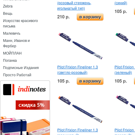
(розовый стержень,
(синий)
Zebra
игольчатый тип)
105 р.
Вещь
210 р.
в корзину
Искусство красивого
письма
Малевичъ
Манн, Иванов и
Фербер
МОЙПЛАН
Поганка
Pilot Frixion Fineliner 1.3
Pilot Frixion
Подписные Издания
(светло-розовый)
(зеленый)
Просто Работай
105 р.
105 р.
в корзину
Pilot Frixion Fineliner 1.3
Pilot Frixion