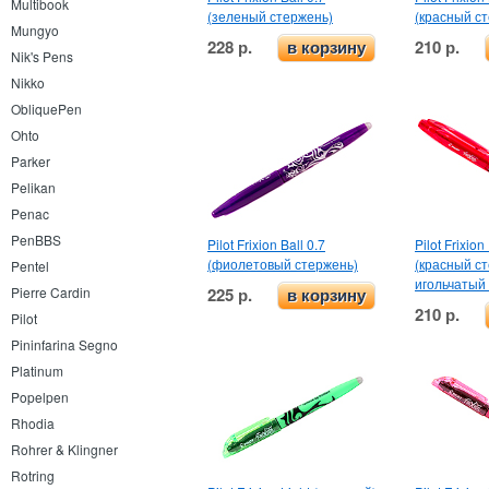
Multibook
(зеленый стержень)
(красный с
Mungyo
228 р.
210 р.
в корзину
Nik's Pens
Nikko
ObliquePen
Ohto
Parker
Pelikan
Penac
PenBBS
Pilot Frixion Ball 0.7
Pilot Frixion
(фиолетовый стержень)
(красный с
Pentel
игольчатый 
225 р.
Pierre Cardin
в корзину
210 р.
Pilot
Pininfarina Segno
Platinum
Popelpen
Rhodia
Rohrer & Klingner
Rotring