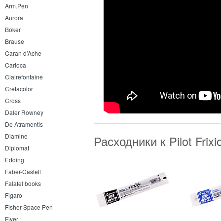
Arm.Pen
Aurora
Böker
Brause
Caran d’Ache
Carioca
Clairefontaine
Cretacolor
Cross
Daler Rowney
De Atramentis
Diamine
Расходники к Pilot Fri
Diplomat
Edding
Faber-Castell
Falafel books
Figaro
Fisher Space Pen
Flyer