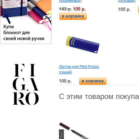
(оранжевый)
(розовый)
143 р.
105 р.
105 р.
в корзину
Ластик для Pilot Frixion
(синий)
100 р.
в корзину
С этим товаром покуп