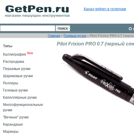
Канал getpen в телеграм
О 
Главная
»
Гелевые ручки
»
Pilot Frixion PRO 0.7 (чер
Pilot Frixion PRO 0.7 (черный с
Типы
New
Каллиграфия
Распродажа
Перьевые ручки
Шариковые ручки
Роллеры
Гелевые ручки
Капиллярные ручки
Многофункциональные
ручки
"Вечные" ручки
Карандаши
Маркеры