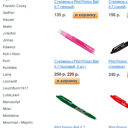
Стержень к Pilot Frixion Ball
Стержень к P
Franklin Covey
0.7 (черный)
0.7 (синий)
GetPen
135 р.
156 р.
в корзину
Hauser
Iwako
J.Herbin
Jinhao
Kaweco
Koh-i-Noor
Kum
Стержень к Pilot Frixion Ball
Pilot Frixio
0.7 (розовый, 3 шт.)
стержень)
Kuretake
250 р.
220 р.
240 р.
Lamy
в корзину
Leonardt
Leuchtturm1917
LullaLeam
Manuscript
Milan
Moleskine
Moonman / Majohn
Pilot Frixion Ball 0.7
Pilot Frixion