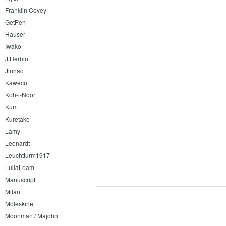
Franklin Covey
GetPen
Hauser
Iwako
J.Herbin
Jinhao
Kaweco
Koh-i-Noor
Kum
Kuretake
Lamy
Leonardt
Leuchtturm1917
LullaLeam
Manuscript
Milan
Moleskine
Moonman / Majohn