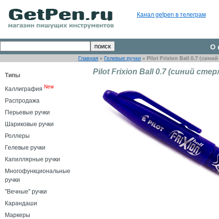
Канал getpen в телеграм
О 
Главная
»
Гелевые ручки
»
Pilot Frixion Ball 0.7 (сини
Pilot Frixion Ball 0.7 (синий сте
Типы
New
Каллиграфия
Распродажа
Перьевые ручки
Шариковые ручки
Роллеры
Гелевые ручки
Капиллярные ручки
Многофункциональные
ручки
"Вечные" ручки
Карандаши
Маркеры