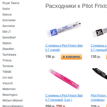
Royal Talens
Расходники к Pilot Frix
Sailor
Sakura
Schneider
Sennelier
SM-LT
Speedball
Stabilo
Стержень к Pilot Frixion Ball
Стержень к P
Staedtler
0.7 (синий)
0.7 (черный
Tachikawa
156 р.
135 р.
в корзину
Tintura
Tombow
TWSBI
Uni-ball
Visconti
Waterman
Wearingeul
Стержень к Pilot Frixion Ball
Pilot Frixio
0.7 (розовый, 3 шт.)
стержень)
William Mitchell
250 р.
220 р.
228 р.
Winsor&Newton