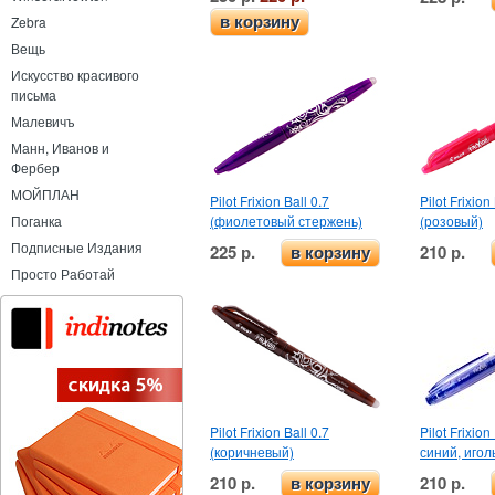
в корзину
Zebra
Вещь
Искусство красивого
письма
Малевичъ
Манн, Иванов и
Фербер
МОЙПЛАН
Pilot Frixion Ball 0.7
Pilot Frixion
(фиолетовый стержень)
(розовый)
Поганка
Подписные Издания
225 р.
210 р.
в корзину
Просто Работай
Pilot Frixion Ball 0.7
Pilot Frixion
(коричневый)
синий, игол
210 р.
210 р.
в корзину