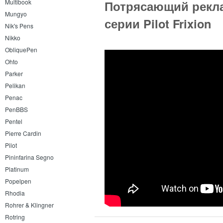
Multibook
Потрясающий рекл
Mungyo
серии Pilot Frixion
Nik's Pens
Nikko
ObliquePen
Ohto
Parker
Pelikan
Penac
PenBBS
Pentel
Pierre Cardin
Pilot
Pininfarina Segno
Platinum
Popelpen
Rhodia
Rohrer & Klingner
Rotring