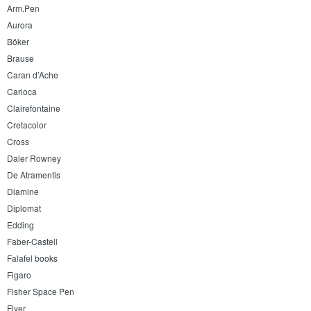
Arm.Pen
Aurora
Böker
Brause
Caran d’Ache
Carioca
Clairefontaine
Cretacolor
Cross
Daler Rowney
De Atramentis
Diamine
Diplomat
Edding
Faber-Castell
Falafel books
Figaro
Fisher Space Pen
Flyer