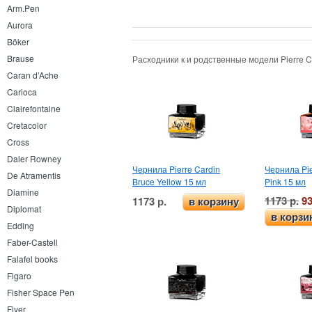
Arm.Pen
Aurora
Böker
Brause
Расходники к и родственные модели
Pierre 
Caran d’Ache
Carioca
Clairefontaine
Cretacolor
Cross
Daler Rowney
Чернила Pierre Cardin
Чернила Pie
De Atramentis
Bruce Yellow 15 мл
Pink 15 мл
Diamine
1173 р.
93
1173 р.
в корзину
Diplomat
в корзи
Edding
Faber-Castell
Falafel books
Figaro
Fisher Space Pen
Flyer