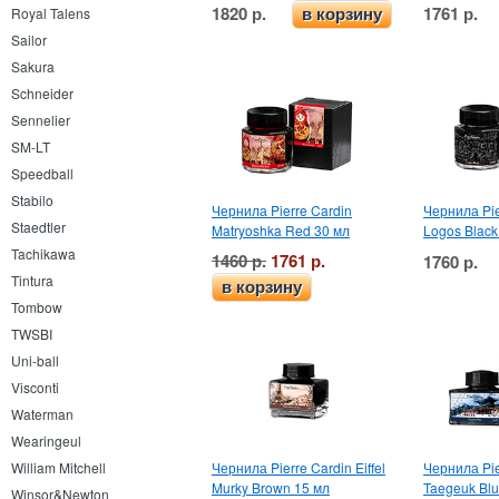
1820 р.
1761 р.
Royal Talens
в корзину
Sailor
Sakura
Schneider
Sennelier
SM-LT
Speedball
Stabilo
Чернила Pierre Cardin
Чернила Pie
Staedtler
Matryoshka Red 30 мл
Logos Black
Tachikawa
1460 р.
1761 р.
1760 р.
Tintura
в корзину
Tombow
TWSBI
Uni-ball
Visconti
Waterman
Wearingeul
Чернила Pierre Cardin Eiffel
Чернила Pie
William Mitchell
Murky Brown 15 мл
Taegeuk Blu
Winsor&Newton