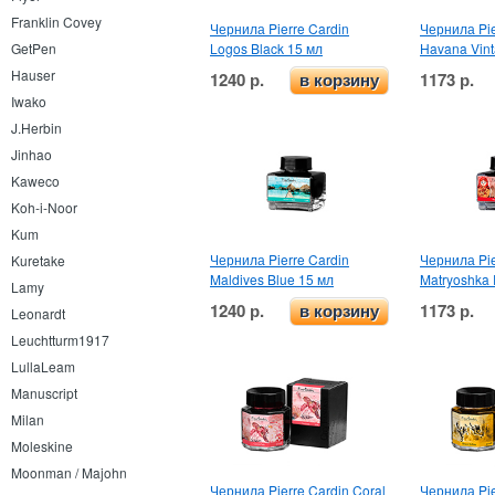
Franklin Covey
Чернила Pierre Cardin
Чернила Pie
Logos Black 15 мл
Havana Vint
GetPen
Hauser
1240 р.
1173 р.
в корзину
Iwako
J.Herbin
Jinhao
Kaweco
Koh-i-Noor
Kum
Чернила Pierre Cardin
Чернила Pie
Kuretake
Maldives Blue 15 мл
Matryoshka
Lamy
1240 р.
1173 р.
в корзину
Leonardt
Leuchtturm1917
LullaLeam
Manuscript
Milan
Moleskine
Moonman / Majohn
Чернила Pierre Cardin Coral
Чернила Pie