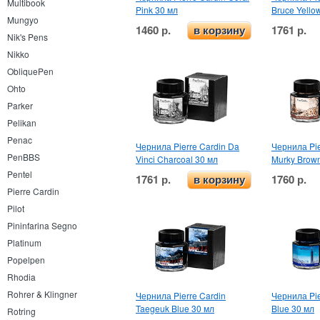
Multibook
Pink 30 мл
Bruce Yello
Mungyo
1460 р.
1761 р.
в корзину
Nik's Pens
Nikko
ObliquePen
Ohto
Parker
Pelikan
Penac
Чернила Pierre Cardin Da
Чернила Pier
PenBBS
Vinci Charcoal 30 мл
Murky Brow
Pentel
1761 р.
1760 р.
в корзину
Pierre Cardin
Pilot
Pininfarina Segno
Platinum
Popelpen
Rhodia
Rohrer & Klingner
Чернила Pierre Cardin
Чернила Pie
Taegeuk Blue 30 мл
Blue 30 мл
Rotring