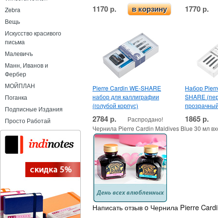
1170 р.
1770 р.
в корзину
Zebra
Вещь
Искусство красивого
письма
Малевичъ
Манн, Иванов и
Фербер
МОЙПЛАН
Pierre Cardin WE-SHARE
Набор Pierre
набор для каллиграфии
SHARE (пер
Поганка
(голубой корпус)
прозрачный
Подписные Издания
2784 р.
1865 р.
Распродано!
Просто Работай
Чернила Pierre Cardin Maldives Blue 30 мл в
Написать отзыв o Чернила Pierre Cardi