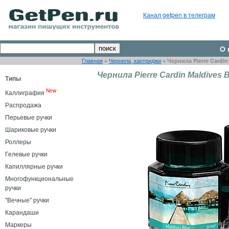
Канал getpen в телеграм
О 
Главная
»
Чернила, картриджи
»
Чернила Pierre Cardin
Чернила Pierre Cardin Maldives 
Типы
New
Каллиграфия
Распродажа
Перьевые ручки
Шариковые ручки
Роллеры
Гелевые ручки
Капиллярные ручки
Многофункциональные
ручки
"Вечные" ручки
Карандаши
Маркеры