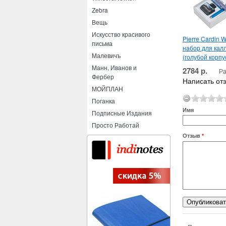
Zebra
Вещь
Искусство красивого
Pierre Cardin
письма
набор для кал
Малевичъ
(голубой корпу
Манн, Иванов и
2784 р.
Ра
Фербер
Написать отз
МОЙПЛАН
Поганка
Имя
Подписные Издания
Просто Работай
Отзыв
*