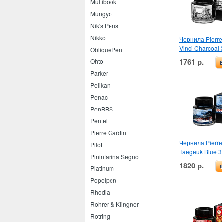
Multibook
Mungyo
Nik's Pens
Nikko
Чернила Pierre
Vinci Charcoal
ObliquePen
1761 р.
Ohto
Parker
Pelikan
Penac
PenBBS
Pentel
Pierre Cardin
Чернила Pierre
Pilot
Taegeuk Blue 3
Pininfarina Segno
1820 р.
Platinum
Popelpen
Rhodia
Rohrer & Klingner
Rotring