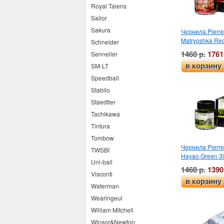
Royal Talens
Sailor
Sakura
Чернила Pierre
Matryoshka Re
Schneider
1460 р.
1761
Sennelier
в корзину
SM-LT
Speedball
Stabilo
Staedtler
Tachikawa
Tintura
Tombow
Чернила Pierre
TWSBI
Hayao Green 3
Uni-ball
1460 р.
1390
Visconti
в корзину
Waterman
Wearingeul
William Mitchell
Winsor&Newton