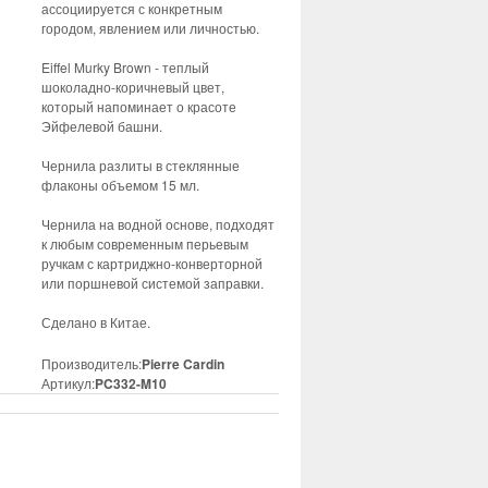
ассоциируется с конкретным
городом, явлением или личностью.
Eiffel Murky Brown - теплый
шоколадно-коричневый цвет,
который напоминает о красоте
Эйфелевой башни.
Чернила разлиты в стеклянные
флаконы объемом 15 мл.
Чернила на водной основе, подходят
к любым современным перьевым
ручкам с картриджно-конверторной
или поршневой системой заправки.
Сделано в Китае.
Производитель:
Pierre Cardin
Артикул:
PC332-M10