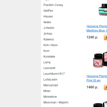
Franklin Covey
GetPen
Hauser
Iwako
Чернила Pierre
J.Herbin
Maldives Blue 
Jinhao
1240 р.
Kaweco
Koh-i-Noor
Kum
Kuretake
Lamy
Leonardt
Leuchtturm1917
Чернила Pierre
LullaLeam
Pink 30 мл
Manuscript
1460 р.
Milan
Moleskine
Moonman / Majohn