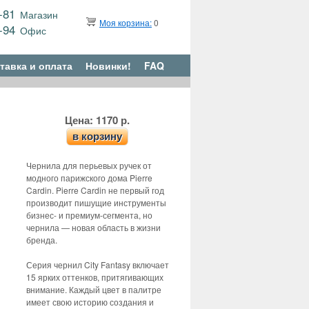
9-81
Магазин
Моя корзина:
0
6-94
Офис
тавка и оплата
Новинки!
FAQ
Цена: 1170 р.
в корзину
Чернила для перьевых ручек от
модного парижского дома Pierre
Cardin. Pierre Cardin не первый год
производит пишущие инструменты
бизнес- и премиум-сегмента, но
чернила — новая область в жизни
бренда.
Серия чернил City Fantasy включает
15 ярких оттенков, притягивающих
внимание. Каждый цвет в палитре
имеет свою историю создания и