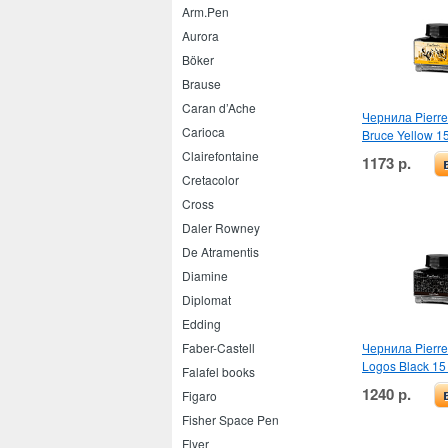
Arm.Pen
Aurora
Böker
Brause
Caran d’Ache
Чернила Pierre
Carioca
Bruce Yellow 1
Clairefontaine
1173 р.
Cretacolor
Cross
Daler Rowney
De Atramentis
Diamine
Diplomat
Edding
Чернила Pierre
Faber-Castell
Logos Black 15
Falafel books
1240 р.
Figaro
Fisher Space Pen
Flyer