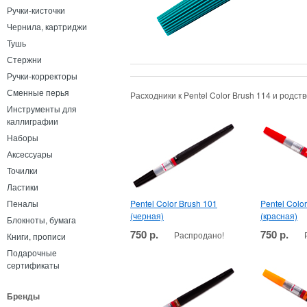
Ручки-кисточки
Чернила, картриджи
Тушь
Стержни
Ручки-корректоры
Сменные перья
Расходники к Pentel Color Brush 114 и родс
Инструменты для
каллиграфии
Наборы
Аксессуары
Точилки
Ластики
Pentel Color Brush 101
Pentel Colo
Пеналы
(черная)
(красная)
Блокноты, бумага
750 р.
750 р.
Распродано!
Книги, прописи
Подарочные
сертификаты
Бренды