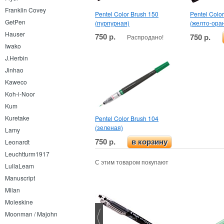
Franklin Covey
Pentel Color Brush 150
Pentel Colo
GetPen
(пурпурная)
(желто-ора
Hauser
750 р.
750 р.
Распродано!
Iwako
J.Herbin
Jinhao
Kaweco
Koh-i-Noor
Kum
Kuretake
Pentel Color Brush 104
(зеленая)
Lamy
750 р.
в корзину
Leonardt
Leuchtturm1917
С этим товаром покупают
LullaLeam
Manuscript
Milan
Moleskine
Moonman / Majohn