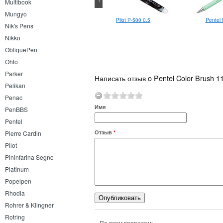
Multibook
Mungyo
Sakura Pigma Micron 005
Pentel 
Pilot P-500 0.5
Nik's Pens
Nikko
ObliquePen
Ohto
Parker
Написать отзыв o Pentel Color Brush 1
Pelikan
Penac
Имя
PenBBS
Pentel
Отзыв
*
Pierre Cardin
Pilot
Pininfarina Segno
Platinum
Popelpen
Rhodia
Rohrer & Klingner
Rotring
По всем вопросам: