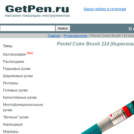
Канал getpen в телеграм
О 
Главная
»
Ручки-кисточки
»
Pentel Color Brush 114 (б
Pentel Color Brush 114 (бирюзов
Типы
New
Каллиграфия
Распродажа
Перьевые ручки
Шариковые ручки
Роллеры
Гелевые ручки
Капиллярные ручки
Многофункциональные
ручки
"Вечные" ручки
Карандаши
Маркеры