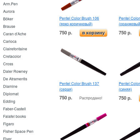
Arm.Pen
Aurora
Pentel Color Brush 106
Pentel Colo
Böker
(ярко-коричневый)
(оранжевый
Brause
750 р.
750 р.
в корзину
Caran d’Ache
Carioca
Clairefontaine
Cretacolor
Cross
Daler Rowney
De Atramentis
Pentel Color Brush 137
Pentel Colo
Diamine
(серая)
(синяя)
Diplomat
750 р.
750 р.
Распродано!
Edding
Faber-Castell
Falafel books
Figaro
Fisher Space Pen
Flyer