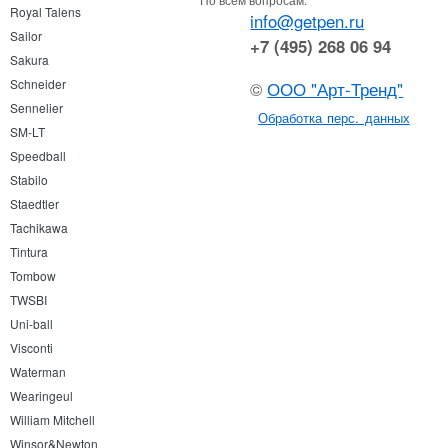
Royal Talens
info@getpen.ru
Sailor
+7 (495) 268 06 94
Sakura
Schneider
©
ООО "Арт-Тренд"
Sennelier
Обработка перс. данных
SM-LT
Speedball
Stabilo
Staedtler
Tachikawa
Tintura
Tombow
TWSBI
Uni-ball
Visconti
Waterman
Wearingeul
William Mitchell
Winsor&Newton