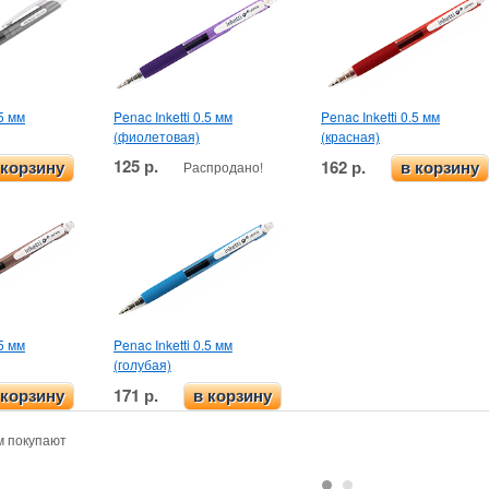
.5 мм
Penac Inketti 0.5 мм
Penac Inketti 0.5 мм
(фиолетовая)
(красная)
125 р.
162 р.
Распродано!
 корзину
в корзину
.5 мм
Penac Inketti 0.5 мм
(голубая)
171 р.
 корзину
в корзину
м покупают