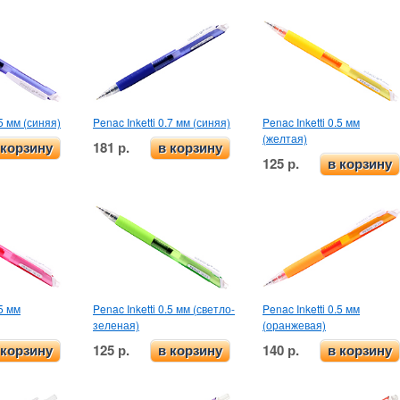
.5 мм (синяя)
Penac Inketti 0.7 мм (синяя)
Penac Inketti 0.5 мм
(желтая)
181 р.
 корзину
в корзину
125 р.
в корзину
.5 мм
Penac Inketti 0.5 мм (светло-
Penac Inketti 0.5 мм
зеленая)
(оранжевая)
125 р.
140 р.
 корзину
в корзину
в корзину