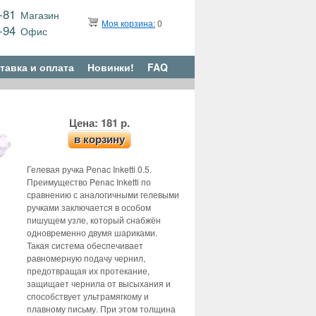
9-81
Магазин
Моя корзина:
0
6-94
Офис
тавка и оплата
Новинки!
FAQ
Цена: 181 р.
в корзину
Гелевая ручка Penac Inketti 0.5.
Преимущество Penac Inketti по
сравнению с аналогичными гелевыми
ручками заключается в особом
пишущем узле, который снабжён
одновременно двумя шариками.
Такая система обеспечивает
равномерную подачу чернил,
предотвращая их протекание,
защищает чернила от высыхания и
способствует ультрамягкому и
плавному письму. При этом толщина