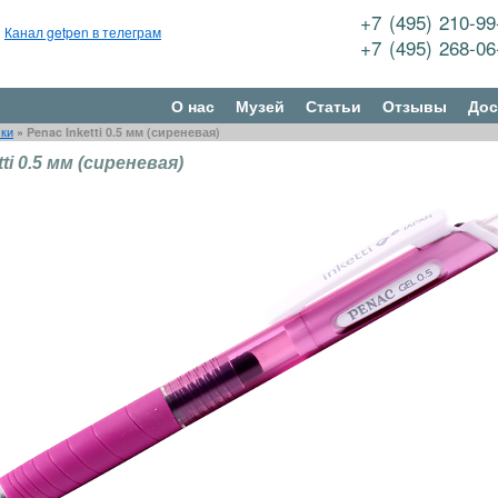
+7 (495) 210-9
Канал getpen в телеграм
+7 (495) 268-0
О нас
Музей
Статьи
Отзывы
Дос
чки
»
Penac Inketti 0.5 мм (сиреневая)
tti 0.5 мм (сиреневая)