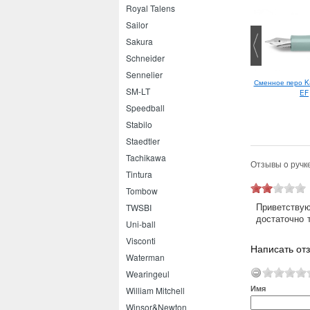
Royal Talens
Sailor
Sakura
Schneider
Sennelier
Platinum Preppy
Edding E-2185 0.7
Сменное перо Ka
SM-LT
текстовыделитель
EF
Speedball
Stabilo
Staedtler
Tachikawa
Отзывы o ручке
Tintura
Tombow
Приветствую
TWSBI
достаточно 
Uni-ball
Visconti
Написать отз
Waterman
Wearingeul
Имя
William Mitchell
Winsor&Newton