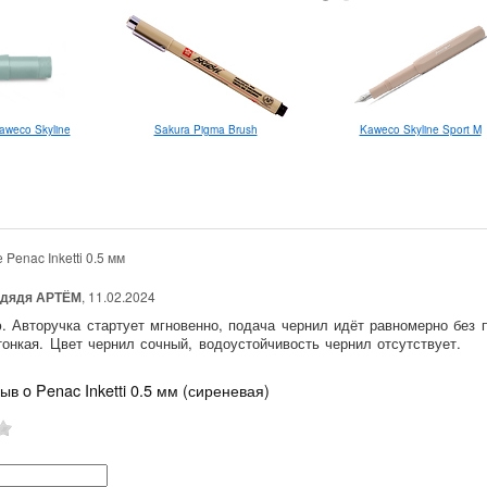
weco Skyline
Kaweco Skyline Sport M
Sakura Pigma Brush
 Penac Inketti 0.5 мм
дядя АРТЁМ
, 11.02.2024
. Авторучка стартует мгновенно, подача чернил идёт равномерно без 
тонкая. Цвет чернил сочный, водоустойчивость чернил отсутствует.
ыв o Penac Inketti 0.5 мм (сиреневая)