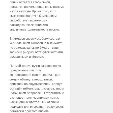
линии остаётся стабильной,
несмотря на изменение силы нажима
и угла наклона. Кроме того, этот
высокотехнологичный механизм
способствует экономному
расходованию чернил, что
увеличивает длительность письма.
Благодаря своему особому составу
чернила Inketti мгновенно высыхают,
не размазываясь по бумаге - ваши
записи и рисунки останутся чистыми,
аккуратными и чёткими.
Прямой корпус ручки изготовлен из
прозрачного пластика,
тонированного в цвет чернил. Грип-
секция обтянута нескользкой,
приятной на ощупь резиной. Корпус
оснащён гибким пластиковым клипом.
Ручки Inketti заправлены стержнями с
разноцветными чернилами ярких,
насыщенных цветов. Они отлично
подходят для рисования, разрисовок,
пометок и простого письма.