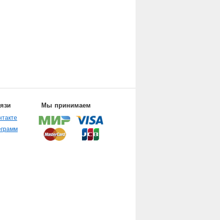
вязи
Мы принимаем
нтакте
еграмм