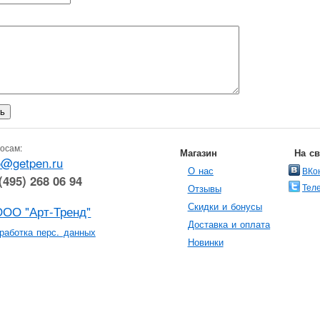
осам:
Магазин
На с
o@getpen.ru
О нас
ВКо
(495) 268 06 94
Тел
Отзывы
Скидки и бонусы
ООО "Арт-Тренд"
Доставка и оплата
работка перс. данных
Новинки