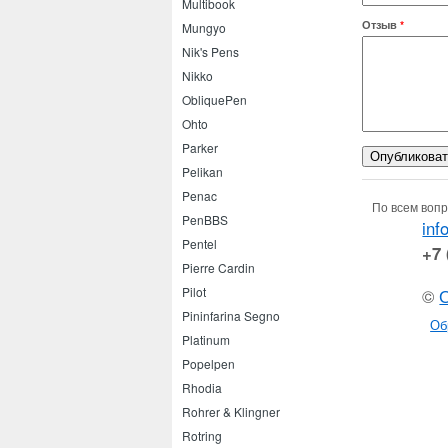
Multibook
Отзыв
*
Mungyo
Nik's Pens
Nikko
ObliquePen
Ohto
Parker
Pelikan
Penac
По всем вопр
PenBBS
inf
Pentel
+7 
Pierre Cardin
Pilot
©
Pininfarina Segno
Об
Platinum
Popelpen
Rhodia
Rohrer & Klingner
Rotring