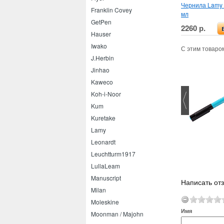
Чернила Lamy 
Franklin Covey
мл
GetPen
2260 р.
Hauser
Iwako
С этим товаро
J.Herbin
Jinhao
Kaweco
Koh-i-Noor
Kum
Kuretake
-ball Jetstream 210 1.0
Lamy
Uni Chalk Marker 2.5 мм
Leonardt
Leuchtturm1917
LullaLeam
Manuscript
Написать от
Milan
Moleskine
Имя
Moonman / Majohn