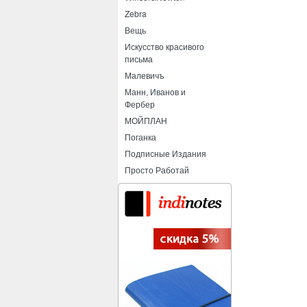
Zebra
Вещь
Искусство красивого
письма
Малевичъ
Манн, Иванов и
Фербер
МОЙПЛАН
Поганка
Подписные Издания
Просто Работай