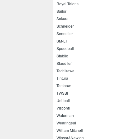
Royal Talens
Sailor
Sakura
Schneider
Sennelier
SM-LT
Speedball
Stabilo
Staedtler
Tachikawa
Tintura
Tombow
TWSBI
Uni-ball
Visconti
Waterman
Wearingeul
William Mitchell
Winsor&Newton