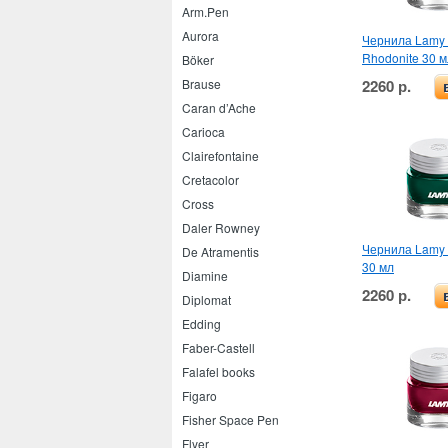
Arm.Pen
Aurora
Чернила Lamy
Rhodonite 30 м
Böker
2260 р.
Brause
Caran d’Ache
Carioca
Clairefontaine
Cretacolor
Cross
Daler Rowney
Чернила Lamy 
De Atramentis
30 мл
Diamine
2260 р.
Diplomat
Edding
Faber-Castell
Falafel books
Figaro
Fisher Space Pen
Flyer