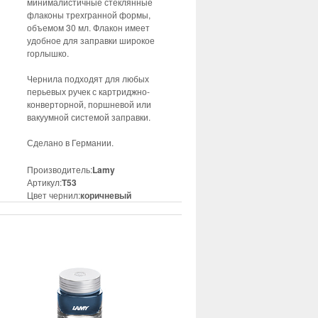
минималистичные стеклянные
флаконы трехгранной формы,
объемом 30 мл. Флакон имеет
удобное для заправки широкое
горлышко.
Чернила подходят для любых
перьевых ручек с картриджно-
конверторной, поршневой или
вакуумной системой заправки.
Сделано в Германии.
Производитель:
Lamy
Артикул:
T53
Цвет чернил:
коричневый