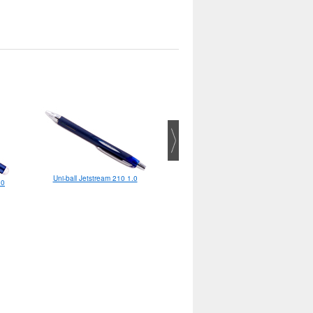
Uni-ball Jetstream 210 1.0
.0
Uni Chalk Marker 2.5 мм