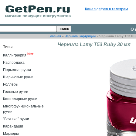
Канал getpen в телеграм
О 
Главная
»
Чернила, картриджи
»
Чернила Lamy T53 Ru
Чернила Lamy T53 Ruby 30 мл
Типы
New
Каллиграфия
Распродажа
Перьевые ручки
Шариковые ручки
Роллеры
Гелевые ручки
Капиллярные ручки
Многофункциональные
ручки
"Вечные" ручки
Карандаши
Маркеры