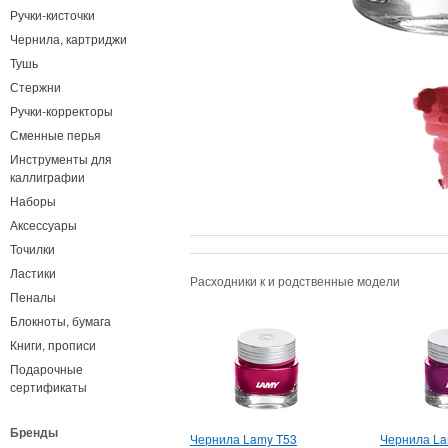
Ручки-кисточки
Чернила, картриджи
Тушь
Стержни
Ручки-корректоры
Сменные перья
Инструменты для
каллиграфии
Наборы
Аксессуары
Точилки
Ластики
Расходники к и родственные модели
Пеналы
Блокноты, бумага
Книги, прописи
Подарочные
сертификаты
Бренды
Чернила Lamy T53
Чернила La