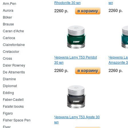
Rhodonite 30 мл
мл
Arm.Pen
2260 р.
2260 р.
Aurora
в корзину
Böker
Brause
Caran d’Ache
Carioca
Clairefontaine
Cretacolor
Чернила Lamy T53 Peridot
Чернила La
Cross
30 мл
Amazonite 
Daler Rowney
2260 р.
2260 р.
в корзину
De Atramentis
Diamine
Diplomat
Edding
Faber-Castell
Falafel books
Figaro
Чернила Lamy T53 Agate 30
Fisher Space Pen
мл
Flyer