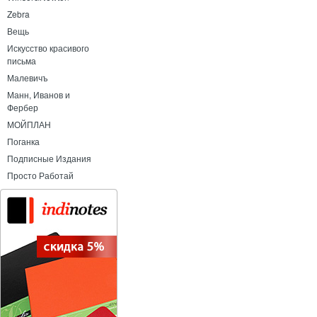
Zebra
Вещь
Искусство красивого
письма
Малевичъ
Манн, Иванов и
Фербер
МОЙПЛАН
Поганка
Подписные Издания
Просто Работай