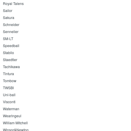
Royal Talens
Sailor
Sakura
Schneider
Sennelier
SM-LT
Speedball
Stabilo
Staedtler
Tachikawa
Tintura
Tombow
TWSBI
Uni-ball
Visconti
Waterman
Wearingeul
William Mitchell
Winsor&Newton