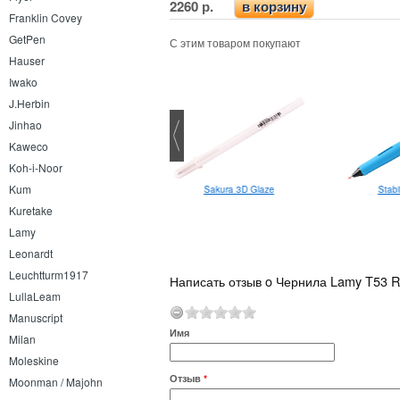
2260 р.
в корзину
Franklin Covey
GetPen
С этим товаром покупают
Hauser
Iwako
J.Herbin
Jinhao
Kaweco
Koh-i-Noor
Kum
Edding 30 1.5-3.0 мм
Stabi
Sakura 3D Glaze
Kuretake
Lamy
Leonardt
Leuchtturm1917
Написать отзыв o Чернила Lamy T53 R
LullaLeam
Manuscript
Имя
Milan
Moleskine
Отзыв
*
Moonman / Majohn