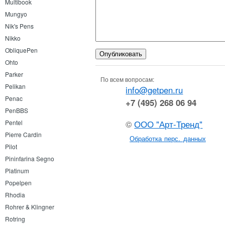
Multibook
Mungyo
Nik's Pens
Nikko
ObliquePen
Ohto
Parker
По всем вопросам:
Pelikan
info@getpen.ru
Penac
+7 (495) 268 06 94
PenBBS
©
ООО "Арт-Тренд"
Pentel
Pierre Cardin
Обработка перс. данных
Pilot
Pininfarina Segno
Platinum
Popelpen
Rhodia
Rohrer & Klingner
Rotring