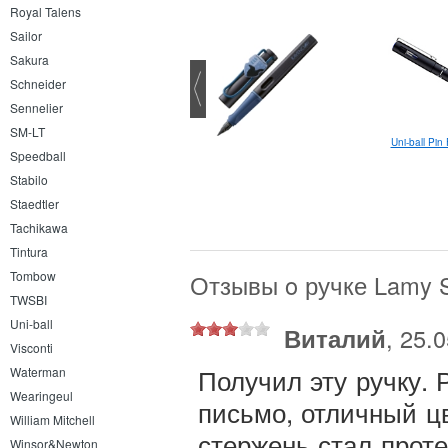
Royal Talens
Sailor
Sakura
Schneider
Sennelier
SM-LT
Uni-ball Jetstream 101 0.7
Uni-ball Pin
Speedball
Stabilo
Staedtler
Tachikawa
Tintura
Tombow
Отзывы o ручке Lamy S
TWSBI
Uni-ball
Виталий
, 25.
Visconti
Получил эту ручку. 
Waterman
Wearingeul
письмо, отличный цв
William Mitchell
стержень стал проте
Winsor&Newton