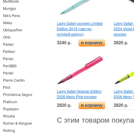
Multibook
Mungyo
Nik's Pens
Nikko
Lamy Safari роллер Limited
Lamy Safari 
Edition 2019 (светло-
2024 Violet 
ObliquePen
голубой корпус)
роллер
Ohto
3240 р.
2820 р.
в корзину
Parker
Pelikan
Penac
PenBBS
Pentel
Pierre Cardin
Pilot
Lamy Safari Special Edition
Lamy Safari 
Pininfarina Segno
2026 Neon Pink роллер
2026 Neon 
Platinum
2820 р.
2820 р.
в корзину
Popelpen
Rhodia
С этим товаром покуп
Rohrer & Klingner
Rotring