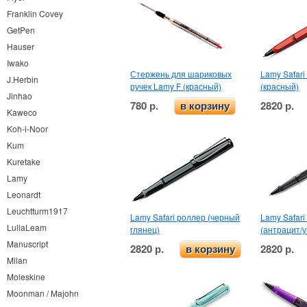
Franklin Covey
GetPen
Hauser
Iwako
Стержень для шариковых
Lamy Safari
J.Herbin
ручек Lamy F (красный)
(красный)
Jinhao
780 р.
2820 р.
в корзину
Kaweco
Koh-i-Noor
Kum
Kuretake
Lamy
Leonardt
Leuchtturm1917
Lamy Safari роллер (черный
Lamy Safari
LullaLeam
глянец)
(антрацит/
Manuscript
2820 р.
2820 р.
в корзину
Milan
Moleskine
Moonman / Majohn