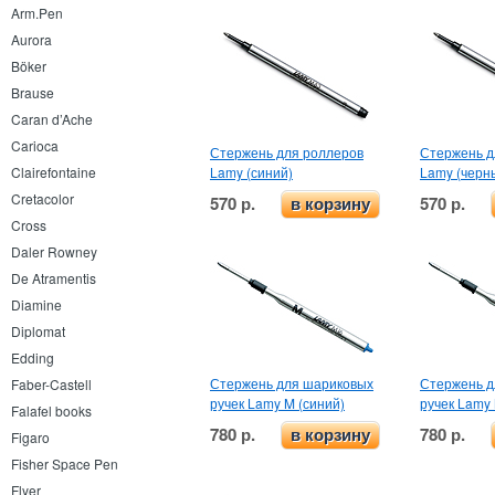
Arm.Pen
Aurora
Böker
Brause
Caran d’Ache
Carioca
Стержень для роллеров
Стержень д
Lamy (синий)
Lamy (черн
Clairefontaine
Cretacolor
570 р.
570 р.
в корзину
Cross
Daler Rowney
De Atramentis
Diamine
Diplomat
Edding
Стержень для шариковых
Стержень д
Faber-Castell
ручек Lamy M (синий)
ручек Lamy
Falafel books
780 р.
780 р.
в корзину
Figaro
Fisher Space Pen
Flyer