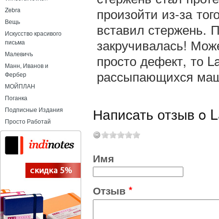
произойти из-за того
Zebra
Вещь
вставил стержень. П
Искусство красивого
закручивалась! Може
письма
Малевичъ
просто дефект, то L
Манн, Иванов и
рассыпающихся маш
Фербер
МОЙПЛАН
Поганка
Написать отзыв o L
Подписные Издания
Просто Работай
Имя
Отзыв
*