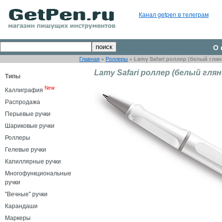
Канал getpen в телеграм
О 
Главная
»
Роллеры
»
Lamy Safari роллер (белый глян
Lamy Safari роллер (белый глян
Типы
New
Каллиграфия
Распродажа
Перьевые ручки
Шариковые ручки
Роллеры
Гелевые ручки
Капиллярные ручки
Многофункциональные
ручки
"Вечные" ручки
Карандаши
Маркеры