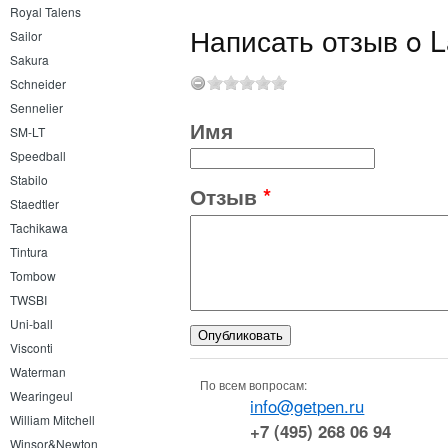
Royal Talens
Написать отзыв o L
Sailor
Sakura
Schneider
Sennelier
Имя
SM-LT
Speedball
Stabilo
Отзыв
*
Staedtler
Tachikawa
Tintura
Tombow
TWSBI
Uni-ball
Visconti
Waterman
По всем вопросам:
Wearingeul
info@getpen.ru
William Mitchell
+7 (495) 268 06 94
Winsor&Newton