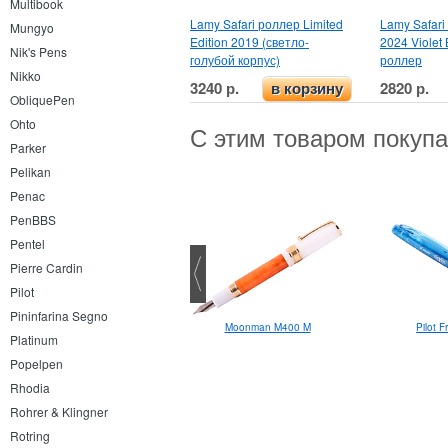
Multibook
Lamy Safari роллер Limited
Lamy Safari 
Mungyo
Edition 2019 (светло-
2024 Violet 
Nik's Pens
голубой корпус)
роллер
Nikko
3240 р.
2820 р.
в корзину
ObliquePen
Ohto
С этим товаром покуп
Parker
Pelikan
Penac
PenBBS
Pentel
Pierre Cardin
Pilot
Pininfarina Segno
Pilot F
Moonman M400 M
Lamy Al-Star роллер
Platinum
Popelpen
Rhodia
Rohrer & Klingner
Rotring