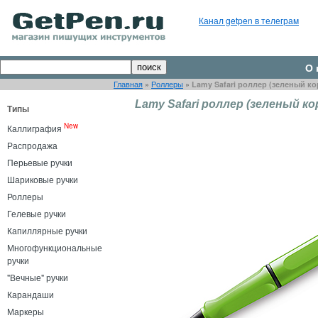
Канал getpen в телеграм
О 
Главная
»
Роллеры
»
Lamy Safari роллер (зеленый ко
Lamy Safari роллер (зеленый ко
Типы
New
Каллиграфия
Распродажа
Перьевые ручки
Шариковые ручки
Роллеры
Гелевые ручки
Капиллярные ручки
Многофункциональные
ручки
"Вечные" ручки
Карандаши
Маркеры