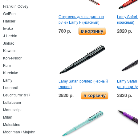
Franklin Covey
GetPen
Стержень для шариковых
Lamy Safari
Hauser
ручек Lamy F (красный)
(красный)
Iwako
780 р.
2820 р.
в корзину
J.Herbin
Jinhao
Kaweco
Koh-i-Noor
Kum
Kuretake
Lamy
Lamy Safari роллер (черный
Lamy Safari
глянец)
(антрацит/
Leonardt
2820 р.
2820 р.
Leuchtturm1917
в корзину
LullaLeam
Manuscript
Milan
Moleskine
Moonman / Majohn