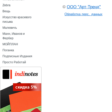
Zebra
©
ООО "Арт-Тренд"
Вещь
Обработка перс. данных
Искусство красивого
письма
Малевичъ
Манн, Иванов и
Фербер
МОЙПЛАН
Поганка
Подписные Издания
Просто Работай