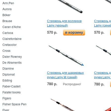
Arm.Pen
Aurora
Böker
Стержень для роллеров
Стержень д
Brause
Lamy (черный)
Lamy (сини
Caran d’Ache
570 р.
570 р.
в корзину
Carioca
Clairefontaine
Cretacolor
Cross
Daler Rowney
De Atramentis
Diamine
Стержень для шариковых
Стержень д
Diplomat
ручек Lamy M (синий)
ручек Lamy
Edding
780 р.
780 р.
Распродано!
Faber-Castell
Falafel books
Figaro
Fisher Space Pen
Flyer