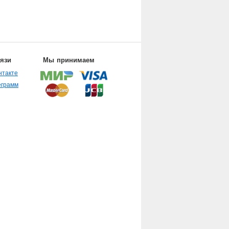
вязи
Мы принимаем
нтакте
еграмм