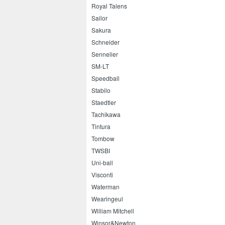
Royal Talens
Sailor
Sakura
Schneider
Sennelier
SM-LT
Speedball
Stabilo
Staedtler
Tachikawa
Tintura
Tombow
TWSBI
Uni-ball
Visconti
Waterman
Wearingeul
William Mitchell
Winsor&Newton