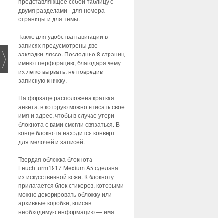
представляющее собой таблицу с
двумя разделами - для номера
страницы и для темы.
Также для удобства навигации в
записях предусмотрены две
закладки-ляссе. Последние 8 страниц
имеют перфорацию, благодаря чему
их легко вырвать, не повредив
записную книжку.
На форзаце расположена краткая
анкета, в которую можно вписать свое
имя и адрес, чтобы в случае утери
блокнота с вами смогли связаться. В
конце блокнота находится конверт
для мелочей и записей.
Твердая обложка блокнота
Leuchtturm1917 Medium A5 сделана
из искусственной кожи. К блокноту
прилагается блок стикеров, которыми
можно декорировать обложку или
архивные коробки, вписав
необходимую информацию — имя