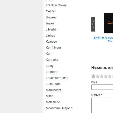
Franklin Covey
GetPen
Hauser
Iwako
J.Herbin
Jinhao
Leuchtturm1917 Classic A5 Port
Блокнот Rhodia
chtturm1917 Medium A5
Kaweco
Red
Blac
Spring Leaf
Koh-i-Noor
Kum
Kuretake
Lamy
Написать отз
Leonardt
Leuchtturm1917
Имя
LullaLeam
Manuscript
Отзыв
*
Milan
Moleskine
Moonman / Majohn