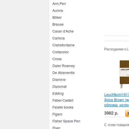
Arm.Pen
Aurora
Böker
Brause
Caran d’Ache
Carioca
Clairefontaine
Расходники к 
Cretacolor
Cross
Daler Rowney
De Atramentis
Diamine
Diplomat
Edding
Leuchtturm191
Spice Brown (ж
Faber-Castell
обложка, нели
Falafel books
3982 р.
Figaro
Fisher Space Pen
С этим товаро
Flyer