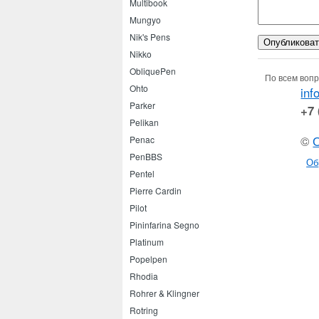
Multibook
Mungyo
Nik's Pens
Nikko
ObliquePen
По всем вопр
Ohto
inf
Parker
+7 
Pelikan
©
Penac
PenBBS
Об
Pentel
Pierre Cardin
Pilot
Pininfarina Segno
Platinum
Popelpen
Rhodia
Rohrer & Klingner
Rotring