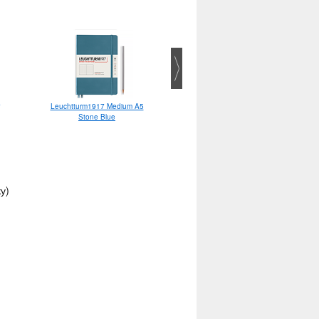
Leuchtturm1917 Medium A5
Leuchtturm1917 Sketchbook
Stone Blue
Medium A5 Lemon
у)