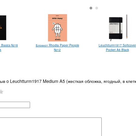
 Basics №16
Блокнот Rhodia Paper People
Leuchtturm1917 Softcover
k
№12
Pocket A6 Black
ыв o Leuchtturm1917 Medium A5 (жесткая обложка, ягодный, в клетк