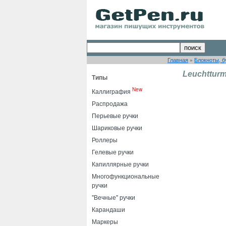
Главная
»
Блокноты, б
Leuchttur
Типы
New
Каллиграфия
Распродажа
Перьевые ручки
Шариковые ручки
Роллеры
Гелевые ручки
Капиллярные ручки
Многофункциональные
ручки
"Вечные" ручки
Карандаши
Маркеры