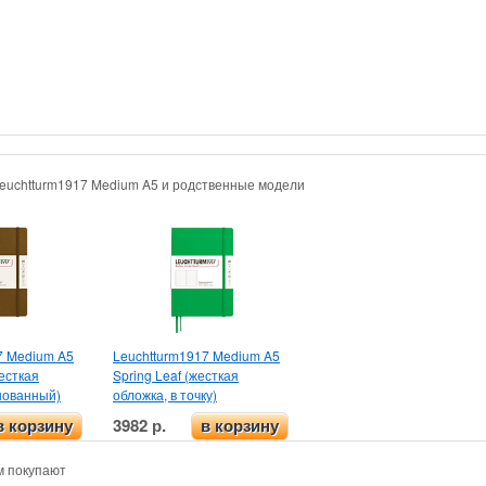
Leuchtturm1917 Medium A5 и родственные модели
7 Medium A5
Leuchtturm1917 Medium A5
есткая
Spring Leaf (жесткая
нованный)
обложка, в точку)
3982 р.
в корзину
в корзину
м покупают