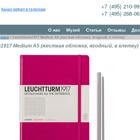
+7 (495) 210-9
Канал getpen в телеграм
+7 (495) 268-0
О нас
Музей
Статьи
Отзывы
Дос
умага
»
Leuchtturm1917 Medium A5 (жесткая обложка, ягодный, в клетку)
m1917 Medium A5 (жесткая обложка, ягодный, в клетку)