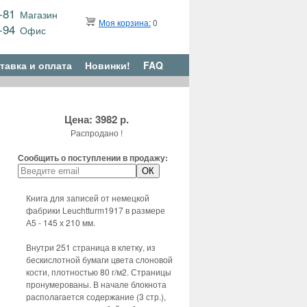
9-81
Магазин
Моя корзина:
0
6-94
Офис
тавка и оплата
Новинки!
FAQ
Цена: 3982 р.
Распродано !
Сообщить о поступлении в продажу:
Книга для записей от немецкой
фабрики Leuchtturm1917 в размере
А5 - 145 х 210 мм.
Внутри 251 страница в клетку, из
бескислотной бумаги цвета слоновой
кости, плотностью 80 г/м2. Страницы
пронумерованы. В начале блокнота
располагается содержание (3 стр.),