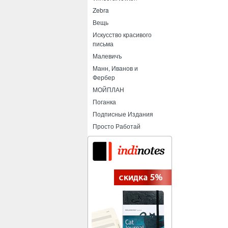
Zebra
Вещь
Искусство красивого
письма
Малевичъ
Манн, Иванов и
Фербер
МОЙПЛАН
Поганка
Подписные Издания
Просто Работай