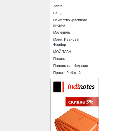
Zebra
Вещь
Искусство красивого
письма
Малевичъ
Манн, Иванов и
Фербер
МОЙПЛАН
Поганка
Подписные Издания
Просто Работай