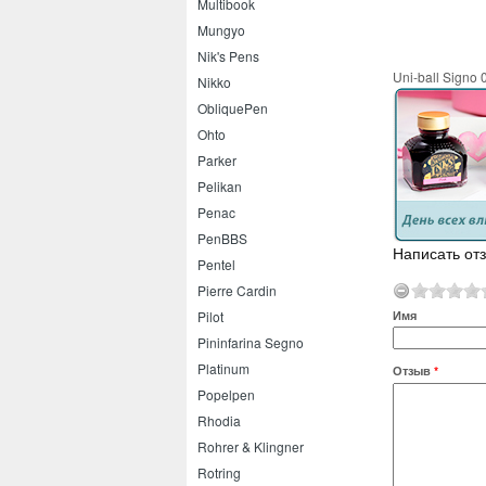
Multibook
Mungyo
Nik's Pens
Uni-ball Signo 
Nikko
ObliquePen
Ohto
Parker
Pelikan
Penac
PenBBS
Написать отз
Pentel
Pierre Cardin
Имя
Pilot
Pininfarina Segno
Platinum
Отзыв
*
Popelpen
Rhodia
Rohrer & Klingner
Rotring