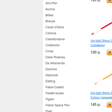
Arm.Pen
Aurora
Böker
Brause
Caran d’Ache
Carioca
Clairefontaine
Uni-ball Signo 
стержень)
Cretacolor
Cross
120 р.
в
Daler Rowney
De Atramentis
Diamine
Diplomat
Edding
Faber-Castell
Uni-ball Signo 
Falafel books
Colour (оранж
Figaro
145 р.
в
Fisher Space Pen
Flyer