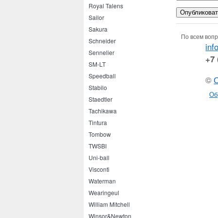
Royal Talens
Sailor
Sakura
По всем вопр
Schneider
inf
Sennelier
+7 
SM-LT
Speedball
©
Stabilo
Об
Staedtler
Tachikawa
Tintura
Tombow
TWSBI
Uni-ball
Visconti
Waterman
Wearingeul
William Mitchell
Winsor&Newton