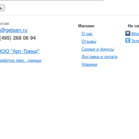
осам:
Магазин
На с
o@getpen.ru
О нас
ВКо
(495) 268 06 94
Тел
Отзывы
Скидки и бонусы
ООО "Арт-Тренд"
Доставка и оплата
работка перс. данных
Новинки