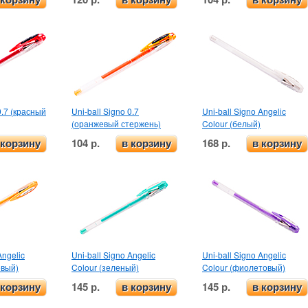
0.7 (красный
Uni-ball Signo 0.7
Uni-ball Signo Angelic
(оранжевый стержень)
Colour (белый)
104 р.
168 р.
 корзину
в корзину
в корзину
Angelic
Uni-ball Signo Angelic
Uni-ball Signo Angelic
евый)
Colour (зеленый)
Colour (фиолетовый)
145 р.
145 р.
 корзину
в корзину
в корзину