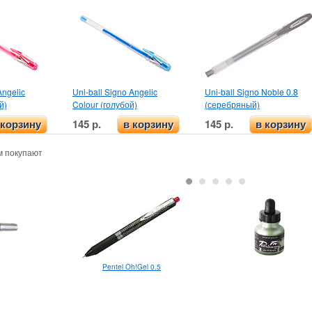
Angelic
Uni-ball Signo Angelic
Uni-ball Signo Noble 0.8
й)
Colour (голубой)
(серебряный)
145 р.
145 р.
 корзину
в корзину
в корзину
м покупают
Pentel Oh!Gel 0.5