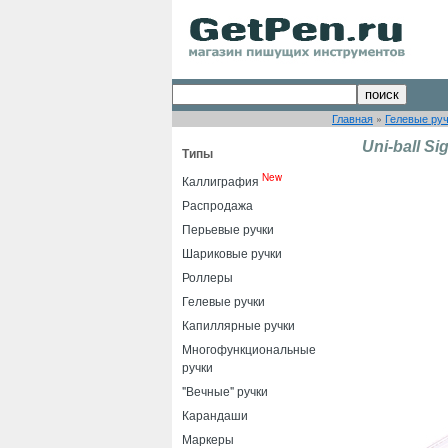
Главная
»
Гелевые ру
Uni-ball S
Типы
New
Каллиграфия
Распродажа
Перьевые ручки
Шариковые ручки
Роллеры
Гелевые ручки
Капиллярные ручки
Многофункциональные
ручки
"Вечные" ручки
Карандаши
Маркеры