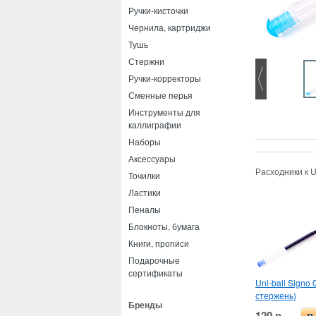
Ручки-кисточки
Чернила, картриджи
Тушь
Стержни
Ручки-корректоры
Сменные перья
Инструменты для
каллиграфии
Наборы
Аксессуары
Расходники к U
Точилки
Ластики
Пеналы
Блокноты, бумага
Книги, прописи
Подарочные
сертификаты
Uni-ball Signo 
стержень)
Бренды
120 р.
в