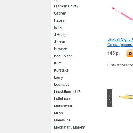
Franklin Covey
GetPen
Hauser
Iwako
J.Herbin
Uni-ball Signo 
Jinhao
Colour (красны
Kaweco
145 р.
в
Koh-i-Noor
Kum
С этим товаро
Kuretake
Lamy
Leonardt
Leuchtturm1917
LullaLeam
Manuscript
Milan
Pentel Mattehop 1.0
Edding 1200 Metallic 1.0
Moleskine
Moonman / Majohn