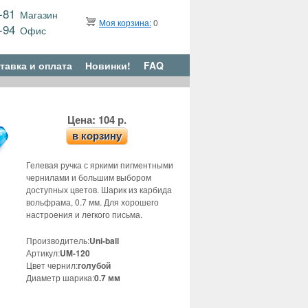
9-81
Магазин
Моя корзина:
0
6-94
Офис
тавка и оплата
Новинки!
FAQ
Цена: 104 р.
в корзину
Гелевая ручка с яркими пигментными
чернилами и большим выбором
доступных цветов. Шарик из карбида
вольфрама, 0.7 мм. Для хорошего
настроения и легкого письма.
Производитель:
Uni-ball
Артикул:
UM-120
Цвет чернил:
голубой
Диаметр шарика:
0.7 мм