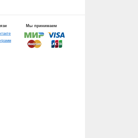
вязи
Мы принимаем
нтакте
еграмм