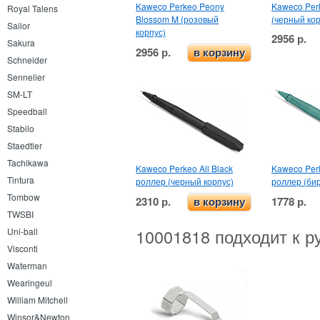
Kaweco Perkeo Peony
Kaweco Perk
Royal Talens
Blossom M (розовый
(черный кор
Sailor
корпус)
2956 р.
Sakura
2956 р.
в корзину
Schneider
Sennelier
SM-LT
Speedball
Stabilo
Staedtler
Tachikawa
Kaweco Perkeo All Black
Kaweco Perk
Tintura
роллер (черный корпус)
роллер (би
Tombow
2310 р.
1778 р.
в корзину
TWSBI
10001818 подходит к р
Uni-ball
Visconti
Waterman
Wearingeul
William Mitchell
Winsor&Newton