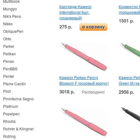
Multibook
Картридж Kaweco
Конвертор 
Mungyo
International 6шт.
(поршневой
Nik's Pens
(оранжевый)
1501 р.
Nikko
275 р.
в корзину
ObliquePen
Ohto
Parker
Pelikan
Penac
PenBBS
Pentel
Kaweco Perkeo Peony
Kaweco Per
Blossom F (розовый корпус)
Green M (з
Pierre Cardin
3018 р.
2956 р.
Pilot
Распродано!
Pininfarina Segno
Platinum
Popelpen
Rhodia
Rohrer & Klingner
Rotring