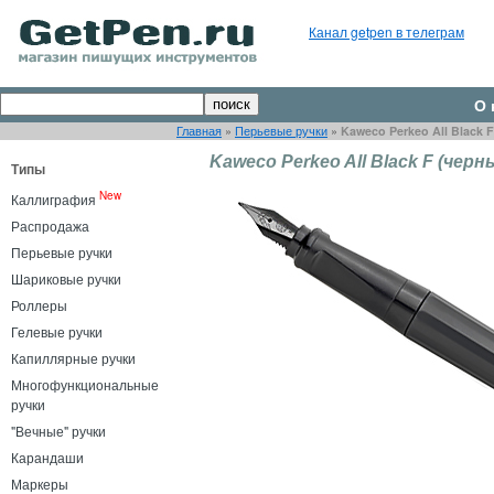
Канал getpen в телеграм
О 
Главная
»
Перьевые ручки
»
Kaweco Perkeo All Black 
Kaweco Perkeo All Black F (черн
Типы
New
Каллиграфия
Распродажа
Перьевые ручки
Шариковые ручки
Роллеры
Гелевые ручки
Капиллярные ручки
Многофункциональные
ручки
"Вечные" ручки
Карандаши
Маркеры