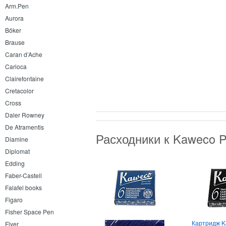
Arm.Pen
Aurora
Böker
Brause
Caran d’Ache
Carioca
Clairefontaine
Cretacolor
Cross
Daler Rowney
De Atramentis
Расходники к Kaweco P
Diamine
Diplomat
Edding
Faber-Castell
Falafel books
Figaro
Fisher Space Pen
Картридж 
Flyer