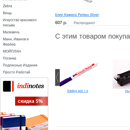
Zebra
Вещь
Клип Kaweco Perkeo Silver
Искусство красивого
607 р.
Распродано!
письма
Малевичъ
С этим товаром покуп
Манн, Иванов и
Фербер
МОЙПЛАН
Поганка
Подписные Издания
Просто Работай
Uni-ball Jetstream SX-217 0.7
Edding 400 1.0
Пен