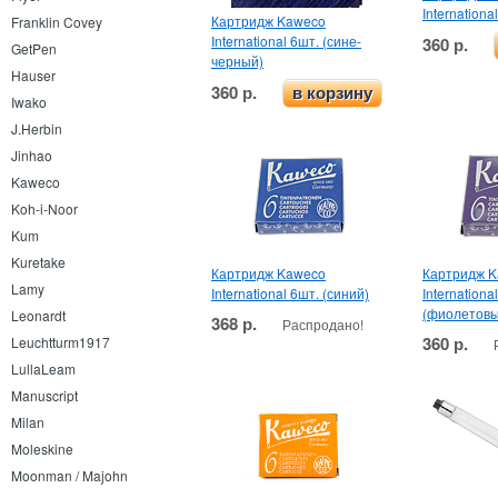
Internationa
Картридж Kaweco
Franklin Covey
International 6шт. (сине-
360 р.
GetPen
черный)
Hauser
360 р.
в корзину
Iwako
J.Herbin
Jinhao
Kaweco
Koh-i-Noor
Kum
Kuretake
Картридж Kaweco
Картридж 
Lamy
International 6шт. (синий)
Internationa
(фиолетовы
Leonardt
368 р.
Распродано!
360 р.
Leuchtturm1917
LullaLeam
Manuscript
Milan
Moleskine
Moonman / Majohn