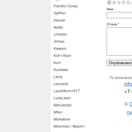
Franklin Covey
Имя
GetPen
Hauser
Отзыв
*
Iwako
J.Herbin
Jinhao
Kaweco
Koh-i-Noor
Kum
Kuretake
Lamy
По всем вопр
inf
Leonardt
+7 
Leuchtturm1917
LullaLeam
©
Manuscript
Milan
Об
Moleskine
Moonman / Majohn