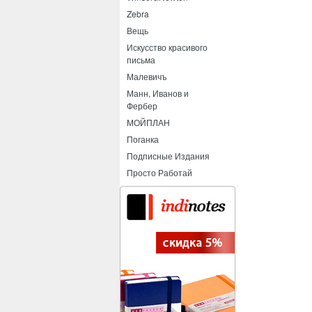
Zebra
Вещь
Искусство красивого
письма
Малевичъ
Манн, Иванов и
Фербер
МОЙПЛАН
Поганка
Подписные Издания
Просто Работай