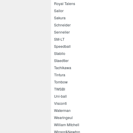
Royal Talens
Sailor
Sakura
Schneider
Sennelier
SM-LT
Speedball
Stabilo
Staedtler
Tachikawa
Tintura
Tombow
TWSBI
Uni-ball
Visconti
Waterman
Wearingeul
William Mitchell
Winsor&Newton