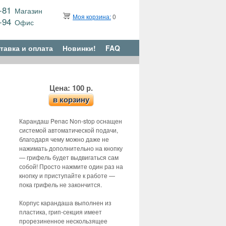
9-81
Магазин
Моя корзина:
0
6-94
Офис
тавка и оплата
Новинки!
FAQ
Цена: 100 р.
в корзину
Карандаш Penac Non-stop оснащен
системой автоматической подачи,
благодаря чему можно даже не
нажимать дополнительно на кнопку
— грифель будет выдвигаться сам
собой! Просто нажмите один раз на
кнопку и приступайте к работе —
пока грифель не закончится.
Корпус карандаша выполнен из
пластика, грип-секция имеет
прорезиненное нескользящее