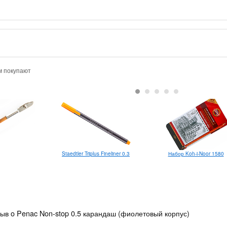
м покупают
Staedtler Triplus Fineliner 0.3
Набор Koh-i-Noor 1580
зыв o Penac Non-stop 0.5 карандаш (фиолетовый корпус)