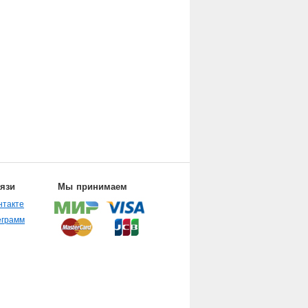
вязи
Мы принимаем
нтакте
еграмм