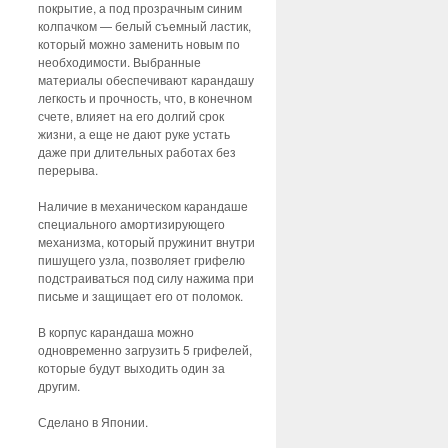
покрытие, а под прозрачным синим
колпачком — белый съемный ластик,
который можно заменить новым по
необходимости. Выбранные
материалы обеспечивают карандашу
легкость и прочность, что, в конечном
счете, влияет на его долгий срок
жизни, а еще не дают руке устать
даже при длительных работах без
перерыва.
Наличие в механическом карандаше
специального амортизирующего
механизма, который пружинит внутри
пишущего узла, позволяет грифелю
подстраиваться под силу нажима при
письме и защищает его от поломок.
В корпус карандаша можно
одновременно загрузить 5 грифелей,
которые будут выходить один за
другим.
Сделано в Японии.