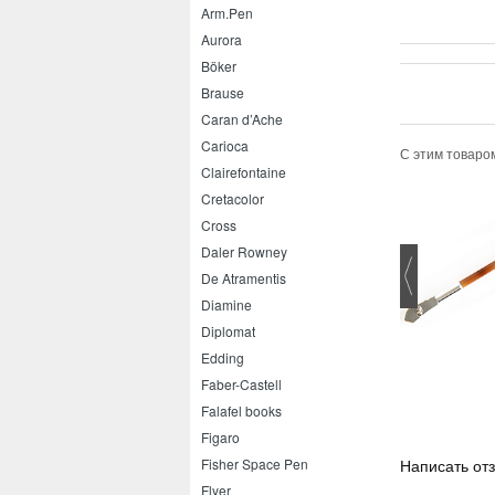
Arm.Pen
Aurora
Böker
Brause
Caran d’Ache
Carioca
С этим товаро
Clairefontaine
Cretacolor
Cross
Daler Rowney
De Atramentis
Diamine
Diplomat
Pentel Illumina flex
Pilot Super Grip G F
текстовыделитель
Edding
Faber-Castell
Falafel books
Figaro
Написать от
Fisher Space Pen
Flyer