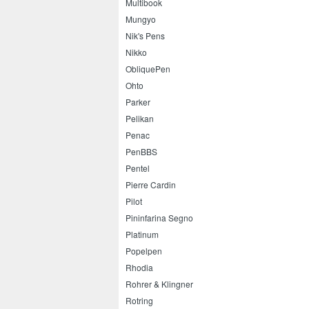
Multibook
Mungyo
Nik's Pens
Nikko
ObliquePen
Ohto
Parker
Pelikan
Penac
PenBBS
Pentel
Pierre Cardin
Pilot
Pininfarina Segno
Platinum
Popelpen
Rhodia
Rohrer & Klingner
Rotring