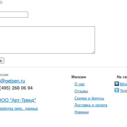
осам:
Магазин
На с
o@getpen.ru
О нас
ВКо
(495) 268 06 94
Тел
Отзывы
Скидки и бонусы
ООО "Арт-Тренд"
Доставка и оплата
работка перс. данных
Новинки