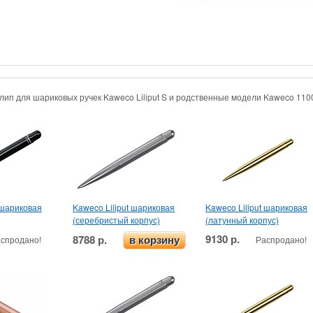
Клип для шариковых ручек Kaweco Liliput S и родственные модели
Kaweco 1100
 шариковая
Kaweco Liliput шариковая
Kaweco Liliput шариковая
(серебристый корпус)
(латунный корпус)
9130 р.
8788 р.
спродано!
Распродано!
в корзину