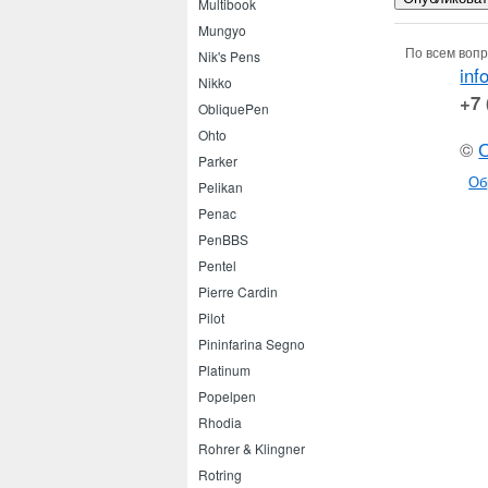
Multibook
Mungyo
По всем вопр
Nik's Pens
inf
Nikko
+7 
ObliquePen
Ohto
©
Parker
Об
Pelikan
Penac
PenBBS
Pentel
Pierre Cardin
Pilot
Pininfarina Segno
Platinum
Popelpen
Rhodia
Rohrer & Klingner
Rotring