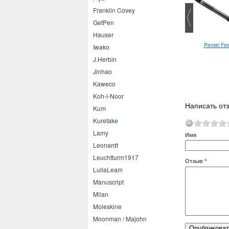
Franklin Covey
GetPen
Hauser
lot Metropolitan Animal
Sakura Stardust
Pentel Feel
Iwako
Collection M
J.Herbin
Jinhao
Kaweco
Koh-i-Noor
Написать отз
Kum
Kuretake
Lamy
Имя
Leonardt
Leuchtturm1917
Отзыв
*
LullaLeam
Manuscript
Milan
Moleskine
Moonman / Majohn