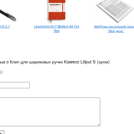
 it! 0.7
Leuchtturm1917 Medium A5 Fox
МойПлан настольный план
Red
"Мой день"
ыв o Клип для шариковых ручек Kaweco Liliput S (хром)