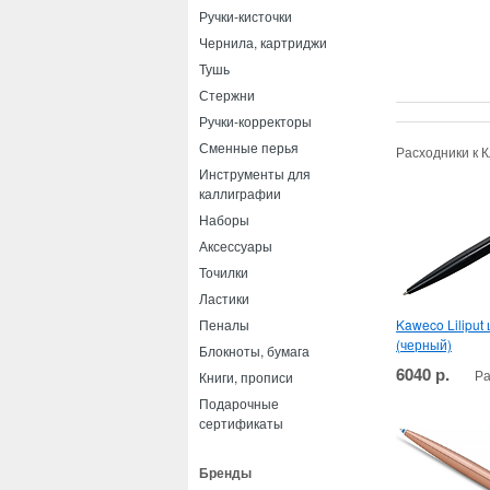
Ручки-кисточки
Чернила, картриджи
Тушь
Стержни
Ручки-корректоры
Сменные перья
Расходники к 
Инструменты для
каллиграфии
Наборы
Аксессуары
Точилки
Ластики
Kaweco Liliput
Пеналы
(черный)
Блокноты, бумага
6040 р.
Ра
Книги, прописи
Подарочные
сертификаты
Бренды