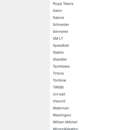
Royal Talens
Sailor
Sakura
Schneider
Sennelier
SM-LT
Speedball
Stabilo
Staedtler
Tachikawa
Tintura
Tombow
TWSBI
Uni-ball
Visconti
Waterman
Wearingeul
William Mitchell
Winsor&Newton