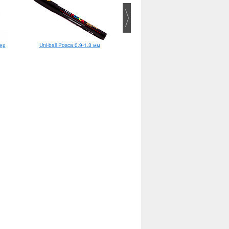
ер
Pentel Pointliner Calligraphy 2.0
Uni-ball Posca 0.9-1.3 мм