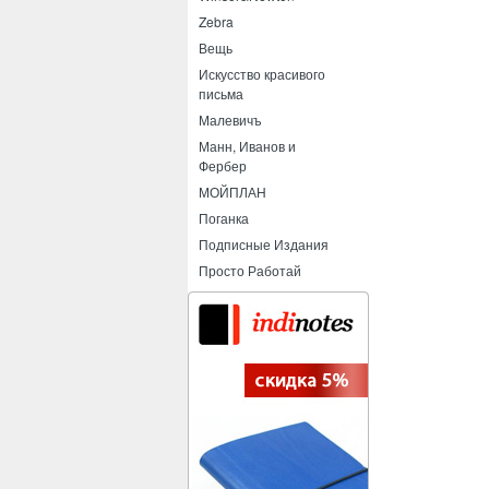
Zebra
Вещь
Искусство красивого
письма
Малевичъ
Манн, Иванов и
Фербер
МОЙПЛАН
Поганка
Подписные Издания
Просто Работай