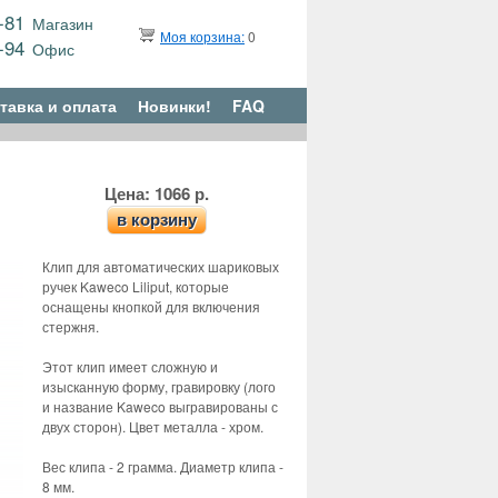
9-81
Магазин
Моя корзина:
0
6-94
Офис
тавка и оплата
Новинки!
FAQ
Цена: 1066 р.
в корзину
Клип для автоматических шариковых
ручек Kaweco Liliput, которые
оснащены кнопкой для включения
стержня.
Этот клип имеет сложную и
изысканную форму, гравировку (лого
и название Kaweco выгравированы с
двух сторон). Цвет металла - хром.
Вес клипа - 2 грамма. Диаметр клипа -
8 мм.