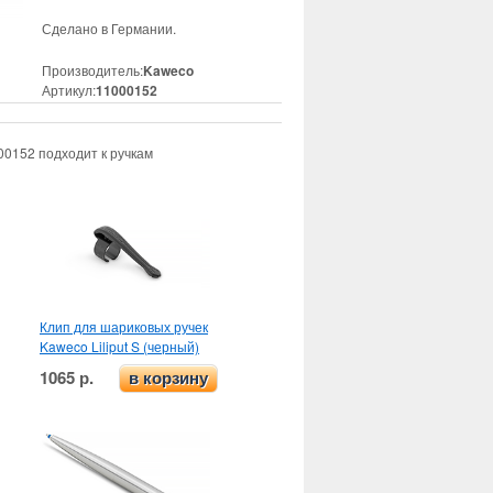
Сделано в Германии.
Производитель:
Kaweco
Артикул:
11000152
0152 подходит к ручкам
Клип для шариковых ручек
Kaweco Liliput S (черный)
1065 р.
в корзину