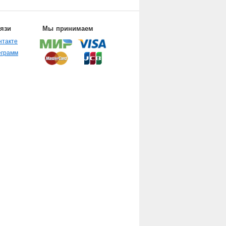
вязи
Мы принимаем
нтакте
еграмм