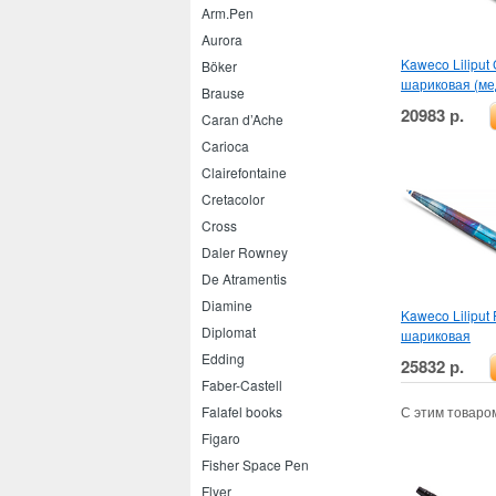
Arm.Pen
Aurora
Kaweco Liliput
Böker
шариковая (ме
Brause
20983 р.
Caran d’Ache
Carioca
Clairefontaine
Cretacolor
Cross
Daler Rowney
De Atramentis
Diamine
Kaweco Liliput 
Diplomat
шариковая
Edding
25832 р.
Faber-Castell
Falafel books
С этим товаро
Figaro
Fisher Space Pen
Flyer