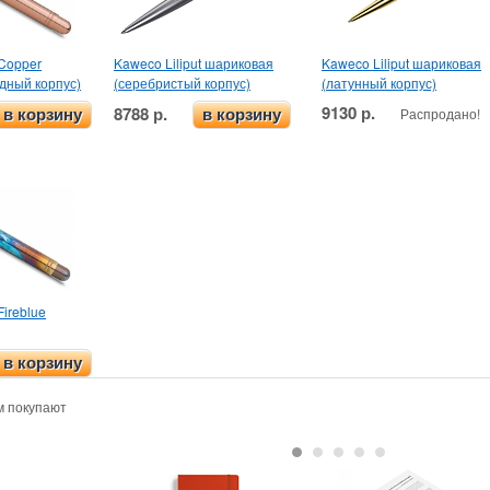
 Copper
Kaweco Liliput шариковая
Kaweco Liliput шариковая
дный корпус)
(серебристый корпус)
(латунный корпус)
9130 р.
8788 р.
Распродано!
в корзину
в корзину
Fireblue
в корзину
м покупают