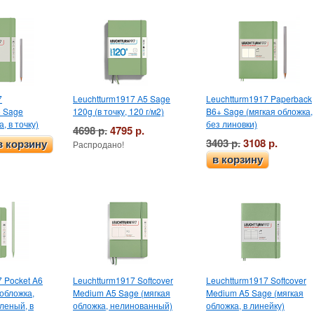
7
Leuchtturm1917 А5 Sage
Leuchtturm1917 Paperback
5 Sage
120g (в точку, 120 г/м2)
B6+ Sage (мягкая обложка,
, в точку)
без линовки)
4698 р.
4795 р.
3403 р.
3108 р.
в корзину
Распродано!
в корзину
 Pocket A6
Leuchtturm1917 Softcover
Leuchtturm1917 Softcover
обложка,
Medium A5 Sage (мягкая
Medium A5 Sage (мягкая
леный, в
обложка, нелинованный)
обложка, в линейку)