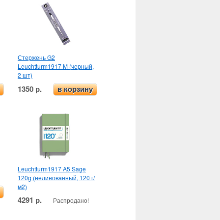
Стержень G2
Leuchtturm1917 M (черный,
2 шт)
1350 р.
в корзину
Leuchtturm1917 А5 Sage
120g (нелинованный, 120 г/
м2)
4291 р.
Распродано!