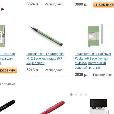
3824 р.
3600 р.
Распродано!
в корзину
 р.
7 Pen Loop
Leuchtturm1917 Drehgriffel
Leuchtturm1917 Softcover
тель для
Nr. 2 Sage карандаш (0.7
Pocket A6 Sage (мягкая
)
мм, шалфей)
обложка, пастельный
зеленый, в точку)
5213 р.
Распродано!
 корзину
2826 р.
Распродано!
м покупают