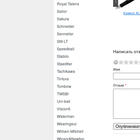
Royal Talens
Sailor
Kaweco AL 
Pilot Frixion Fineliner 1.3
Sakura
Schneider
Sennelier
SM-LT
Speedball
Написать отз
Stabilo
Staedtler
Имя
Tachikawa
Tintura
Отзыв
*
Tombow
TWSBI
Uni-ball
Visconti
Waterman
Wearingeul
William Mitchell
Winsor&Newton