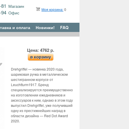
9-81
Магазин
Моя корзина:
0
6-94
Офис
тавка и оплата
Новинки!
FAQ
Цена: 4762 р.
в корзину
Drehgriffel — новинка 2020 года,
шариковая ручка в металлическом
шестигранном корпусе от
Leuchtturm1917. Бренд
специализируется преимущественно
на изготовлении ежедневников и
аксессуаров к ним, однако в этом году
выпустил Drehgriffel, уже получивший
одну из престижнейших наград в
области дизайна — Red Dot Award
2020.