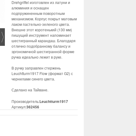
Drehgriffel изготовлен из латуни и
алюминия и оснащен
подпружиненным поворотным
механизмом. Корпус покрыт матовым
лаком пастельно-зеленого цвета.
Внешне этот коротенький (130 мм)
пишущий инструмент напоминает
шестигранный карандаш. Благодаря
отлично подобранному балансу и
эргономичной шестигранной форме
ручка идеально лежит в руке.
В ручку заправлен стержень
Leuchtturm1917 Flow (формат G2) с
чернилами синего цвета.
Сделано на Тайване.
Производитель:
Leuchtturm1917
Артикул:
362456