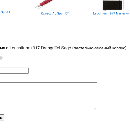
Sport F
Kaweco AL Sport EF
Leuchtturm1917 Master А4
ыв o Leuchtturm1917 Drehgriffel Sage (пастельно-зеленый корпус)