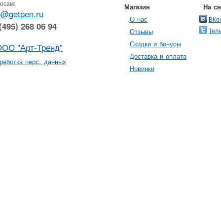
осам:
Магазин
На с
o@getpen.ru
О нас
ВКо
(495) 268 06 94
Тел
Отзывы
Скидки и бонусы
ООО "Арт-Тренд"
Доставка и оплата
работка перс. данных
Новинки