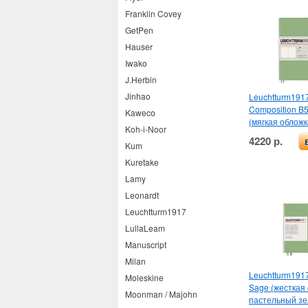
Franklin Covey
GetPen
Hauser
Iwako
J.Herbin
Jinhao
Leuchtturm191
Composition B
Kaweco
(мягкая обложка
Koh-i-Noor
4220 р.
Kum
Kuretake
Lamy
Leonardt
Leuchtturm1917
LullaLeam
Manuscript
Milan
Leuchtturm1917
Moleskine
Sage (жесткая 
Moonman / Majohn
пастельный зе