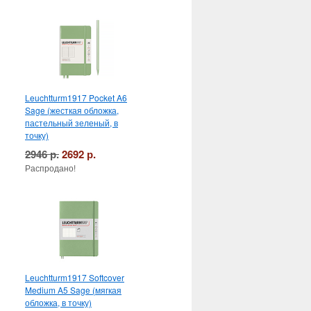
Leuchtturm1917 Pocket A6
Sage (жесткая обложка,
пастельный зеленый, в
точку)
2946 р.
2692 р.
Распродано!
Leuchtturm1917 Softcover
Medium A5 Sage (мягкая
обложка, в точку)