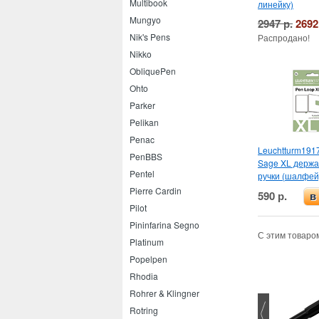
Multibook
линейку)
Mungyo
2947 р.
2692
Nik's Pens
Распродано!
Nikko
ObliquePen
Ohto
Parker
Pelikan
Penac
Leuchtturm191
PenBBS
Sage XL держа
Pentel
ручки (шалфей
Pierre Cardin
590 р.
в
Pilot
Pininfarina Segno
С этим товаро
Platinum
Popelpen
Rhodia
Rohrer & Klingner
Rotring