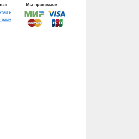
вязи
Мы принимаем
нтакте
еграмм