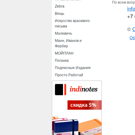
По всем вопр
Zebra
inf
Вещь
+7 
Искусство красивого
письма
©
Малевичъ
Об
Манн, Иванов и
Фербер
МОЙПЛАН
Поганка
Подписные Издания
Просто Работай