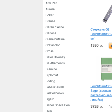
Arm.Pen
Aurora
Böker
Brause
Caran d’Ache
Стержень G2
Carioca
Leuchtturm1917
шт)
Clairefontaine
1380 р.
Cretacolor
Cross
Daler Rowney
De Atramentis
Diamine
Diplomat
Edding
Leuchtturm1917
Faber-Castell
Sage (жесткая 
Falafel books
пастельно-зел
Figaro
линейку)
Fisher Space Pen
3726 р.
Ра
Flyer