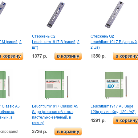
Стержень G2
Стержень G2
 M (синий, 2
Leuchtturm1917 B (синий, 2
Leuchtturm1917 B (черный,
шт)
2 шт)
1377 р.
1350 р.
в корзину
в корзину
в корзину
 Classic A5
Leuchtturm1917 Classic A5
Leuchtturm1917 А5 Sage
обложка,
Sage (жесткая обложка,
120g (в линейку, 120 г/м2)
еный, в
пастельно-зеленый, в
4291 р.
в корзину
клетку)
3726 р.
спродано!
в корзину