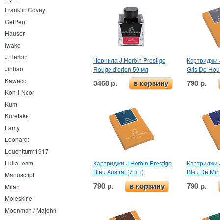
Franklin Covey
GetPen
Hauser
Iwako
J.Herbin
Чернила J.Herbin Prestige
Картриджи J
Jinhao
Rouge d'orien 50 мл
Gris De Hou
Kaweco
3460 р.
790 р.
в корзину
Koh-i-Noor
Kum
Kuretake
Lamy
Leonardt
Leuchtturm1917
Картриджи J.Herbin Prestige
Картриджи J
LullaLeam
Bleu Austral (7 шт)
Bleu De Minu
Manuscript
790 р.
790 р.
в корзину
Milan
Moleskine
Moonman / Majohn