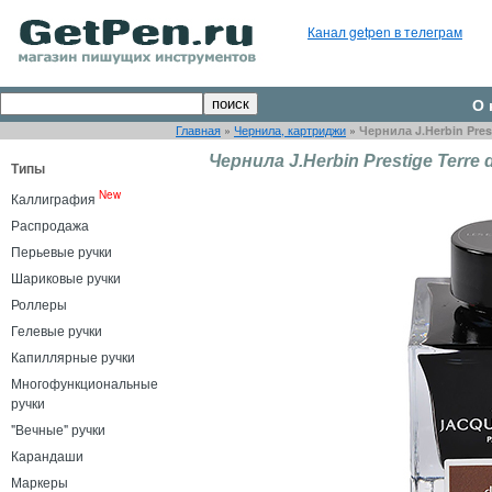
Канал getpen в телеграм
О 
Главная
»
Чернила, картриджи
»
Чернила J.Herbin Pres
Чернила J.Herbin Prestige Terre 
Типы
New
Каллиграфия
Распродажа
Перьевые ручки
Шариковые ручки
Роллеры
Гелевые ручки
Капиллярные ручки
Многофункциональные
ручки
"Вечные" ручки
Карандаши
Маркеры