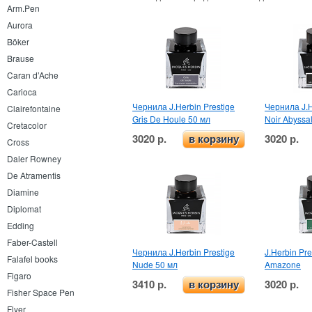
Arm.Pen
Aurora
Böker
Brause
Caran d’Ache
Carioca
Чернила J.Herbin Prestige
Чернила J.H
Clairefontaine
Gris De Houle 50 мл
Noir Abyssa
Cretacolor
3020 р.
3020 р.
в корзину
Cross
Daler Rowney
De Atramentis
Diamine
Diplomat
Edding
Faber-Castell
Чернила J.Herbin Prestige
J.Herbin Pre
Falafel books
Nude 50 мл
Amazone
Figaro
3410 р.
3020 р.
в корзину
Fisher Space Pen
Flyer