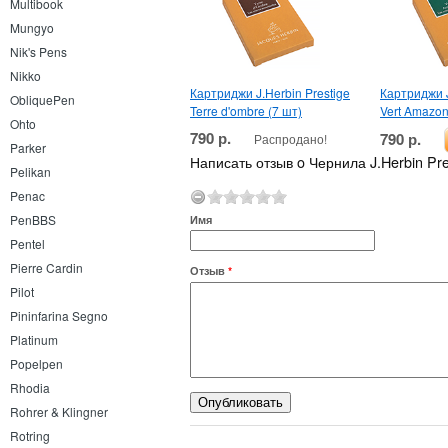
Multibook
Mungyo
Nik's Pens
Nikko
Картриджи J.Herbin Prestige
Картриджи J
ObliquePen
Terre d'ombre (7 шт)
Vert Amazon
Ohto
790 р.
790 р.
Распродано!
Parker
Написать отзыв o Чернила J.Herbin Pre
Pelikan
Penac
PenBBS
Имя
Pentel
Pierre Cardin
Отзыв
*
Pilot
Pininfarina Segno
Platinum
Popelpen
Rhodia
Rohrer & Klingner
Rotring