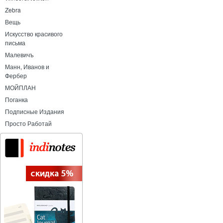
Zebra
Вещь
Искусство красивого
письма
Малевичъ
Манн, Иванов и
Фербер
МОЙПЛАН
Поганка
Подписные Издания
Просто Работай