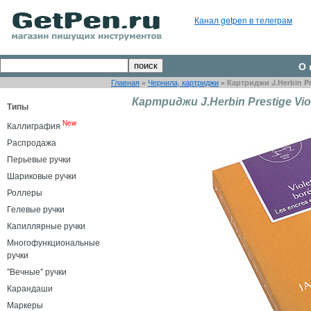
Канал getpen в телеграм
О 
Главная
»
Чернила, картриджи
»
Картриджи J.Herbin Pre
Картриджи J.Herbin Prestige Viol
Типы
New
Каллиграфия
Распродажа
Перьевые ручки
Шариковые ручки
Роллеры
Гелевые ручки
Капиллярные ручки
Многофункциональные
ручки
"Вечные" ручки
Карандаши
Маркеры