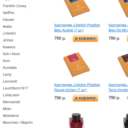
Franklin Covey
GetPen
Hauser
Картриджи J.Herbin Prestige
Картриджи J
Iwako
Bleu Austral (7 шт)
Bleu De Minu
J.Herbin
790 р.
790 р.
в корзину
Jinhao
Kaweco
Koh-i-Noor
Kum
Kuretake
Lamy
Leonardt
Картриджи J.Herbin Prestige
Картриджи J
Leuchtturm1917
Rouge d'orien (7 шт)
Terre d'ombr
LullaLeam
790 р.
790 р.
в корзину
Manuscript
Milan
Moleskine
Moonman / Majohn