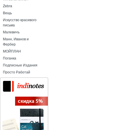
Zebra
Вещь
Искусство красивого
письма
Малевичъ
Манн, Иванов и
Фербер
МОЙПЛАН
Поганка
Подписные Издания
Просто Работай