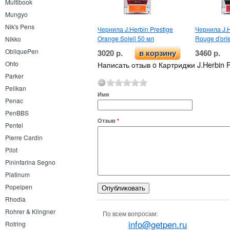
Multibook
Mungyo
Nik's Pens
Чернила J.Herbin Prestige
Чернила J.H
Orange Soleil 50 мл
Rouge d'ori
Nikko
ObliquePen
3020 р.
3460 р.
в корзину
Написать отзыв o Картриджи J.Herbin Pr
Ohto
Parker
Pelikan
Имя
Penac
PenBBS
Отзыв
*
Pentel
Pierre Cardin
Pilot
Pininfarina Segno
Platinum
Popelpen
Rhodia
Rohrer & Klingner
По всем вопросам:
info@getpen.ru
Rotring