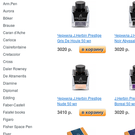
Arm.Pen
Aurora
Böker
Brause
Caran d’Ache
Чернила J.Herbin Prestige
Чернила J.H
Carioca
Gris De Houle 50 мл
Noir Abyssa
Clairefontaine
3020 р.
3020 р.
в корзину
Cretacolor
Cross
Daler Rowney
De Atramentis
Diamine
Diplomat
Edding
Чернила J.Herbin Prestige
J.Herbin Pre
Nude 50 мл
Boreal 50 м
Faber-Castell
3410 р.
3020 р.
Falafel books
в корзину
Figaro
Fisher Space Pen
Flyer