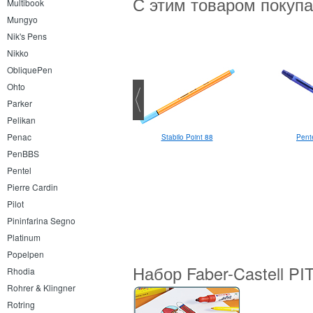
С этим товаром покуп
Multibook
Mungyo
Nik's Pens
Nikko
ObliquePen
Ohto
Parker
Pelikan
Penac
Pente
Stabilo Point 88
Stabilo Point 88
PenBBS
Pentel
Pierre Cardin
Pilot
Pininfarina Segno
Platinum
Popelpen
Набор Faber-Castell PIT
Rhodia
Rohrer & Klingner
Rotring