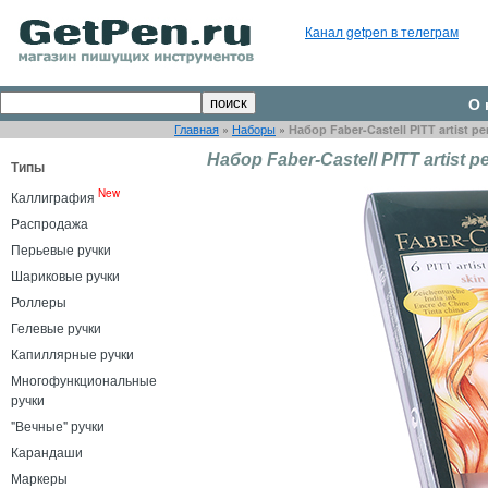
Канал getpen в телеграм
О 
Главная
»
Наборы
»
Набор Faber-Castell PITT artist p
Набор Faber-Castell PITT artist 
Типы
New
Каллиграфия
Распродажа
Перьевые ручки
Шариковые ручки
Роллеры
Гелевые ручки
Капиллярные ручки
Многофункциональные
ручки
"Вечные" ручки
Карандаши
Маркеры