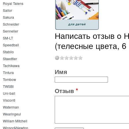
Royal Talens
Sailor
Sakura
Schneider
Sennelier
Написать отзыв o На
SM-LT
(телесные цвета, 6 
Speedball
Stabilo
Staedtler
Tachikawa
Имя
Tintura
Tombow
TWSBI
Отзыв
*
Uni-ball
Visconti
Waterman
Wearingeul
William Mitchell
Winsor&Newton