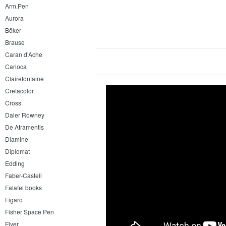
Arm.Pen
Aurora
Böker
Brause
Caran d’Ache
Carioca
Clairefontaine
Cretacolor
Cross
Daler Rowney
De Atramentis
Diamine
Diplomat
Edding
Faber-Castell
Falafel books
Figaro
Fisher Space Pen
Flyer