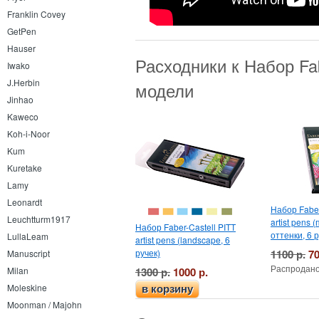
Franklin Covey
GetPen
Hauser
Расходники к Набор Fab
Iwako
J.Herbin
модели
Jinhao
Kaweco
Koh-i-Noor
Kum
Kuretake
Lamy
Leonardt
Набор Faber
Leuchtturm1917
artist pens
Набор Faber-Castell PITT
оттенки, 6 р
LullaLeam
artist pens (landscape, 6
ручек)
1100 р.
70
Manuscript
Распродано
1300 р.
1000 р.
Milan
Moleskine
в корзину
Moonman / Majohn