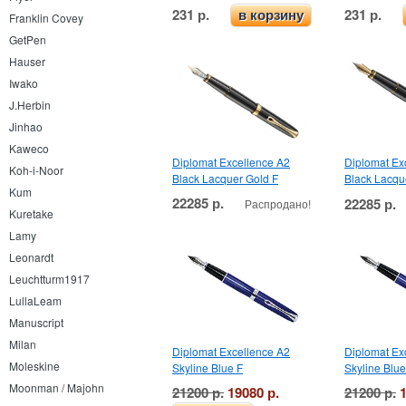
231 р.
231 р.
в корзину
Franklin Covey
GetPen
Hauser
Iwako
J.Herbin
Jinhao
Kaweco
Diplomat Excellence A2
Diplomat Ex
Koh-i-Noor
Black Lacquer Gold F
Black Lacqu
Kum
22285 р.
22285 р.
Распродано!
Kuretake
Lamy
Leonardt
Leuchtturm1917
LullaLeam
Manuscript
Milan
Diplomat Excellence A2
Diplomat Ex
Moleskine
Skyline Blue F
Skyline Blu
Moonman / Majohn
21200 р.
19080 р.
21200 р.