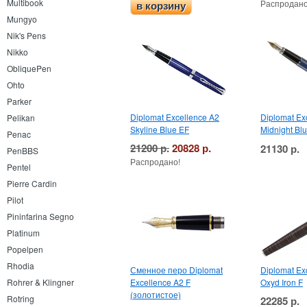
Multibook
Распродано
в корзину
Mungyo
Nik's Pens
Nikko
ObliquePen
Ohto
Parker
Diplomat Excellence A2
Diplomat Ex
Pelikan
Skyline Blue EF
Midnight Bl
Penac
21200 р.
20828 р.
21130 р.
PenBBS
Распродано!
Pentel
Pierre Cardin
Pilot
Pininfarina Segno
Platinum
Popelpen
Rhodia
Сменное перо Diplomat
Diplomat Ex
Excellence A2 F
Oxyd Iron F
Rohrer & Klingner
(золотистое)
Rotring
22285 р.