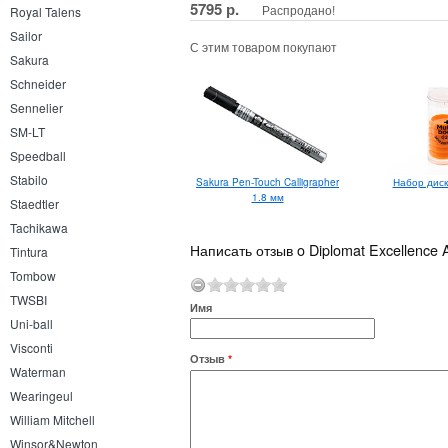
5795 р.
Распродано!
Royal Talens
Sailor
С этим товаром покупают
Sakura
Schneider
Sennelier
SM-LT
Speedball
Stabilo
Sakura Pen-Touch Calligrapher
Набор диск
1.8 мм
Staedtler
Tachikawa
Написать отзыв o Diplomat Excellence
Tintura
Tombow
TWSBI
Имя
Uni-ball
Visconti
Отзыв
*
Waterman
Wearingeul
William Mitchell
Winsor&Newton