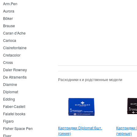
Arm.Pen
Aurora
Böker
Brause
Caran d’Ache
Carioca
Clairefontaine
Cretacolor
Cross
Daler Rowney
De Atramentis
Расходники к и родственные модели
Diamine
Diplomat
Edding
Faber-Castell
Falafel books
Figaro
Картриджи Diplomat 6шт.
Картриджи 
Fisher Space Pen
(синие)
(черные)
Flyer