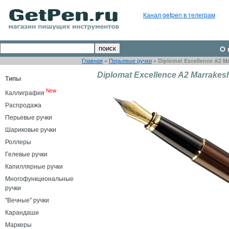
Канал getpen в телеграм
О 
Главная
»
Перьевые ручки
»
Diplomat Excellence A2 M
Diplomat Excellence A2 Marrakes
Типы
New
Каллиграфия
Распродажа
Перьевые ручки
Шариковые ручки
Роллеры
Гелевые ручки
Капиллярные ручки
Многофункциональные
ручки
"Вечные" ручки
Карандаши
Маркеры