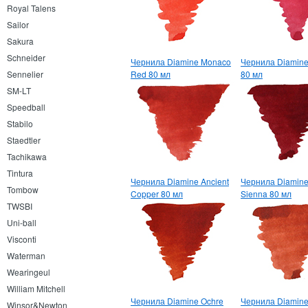
Royal Talens
Sailor
Sakura
Schneider
Чернила Diamine Monaco
Чернила Diamine
Sennelier
Red 80 мл
80 мл
SM-LT
Speedball
Stabilo
Staedtler
Tachikawa
Tintura
Чернила Diamine Ancient
Чернила Diamine
Tombow
Copper 80 мл
Sienna 80 мл
TWSBI
Uni-ball
Visconti
Waterman
Wearingeul
William Mitchell
Чернила Diamine Ochre
Чернила Diamin
Winsor&Newton