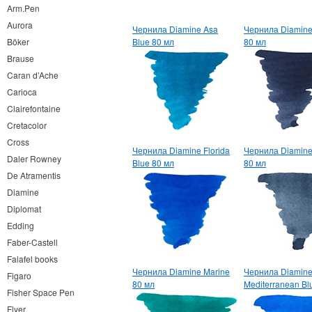
Arm.Pen
Aurora
Чернила Diamine Asa
Чернила Diamin
Böker
Blue 80 мл
80 мл
Brause
Caran d’Ache
Carioca
Clairefontaine
Cretacolor
Cross
Чернила Diamine Florida
Чернила Diamine
Daler Rowney
Blue 80 мл
80 мл
De Atramentis
Diamine
Diplomat
Edding
Faber-Castell
Falafel books
Чернила Diamine Marine
Чернила Diamin
Figaro
80 мл
Mediterranean Bl
Fisher Space Pen
Flyer