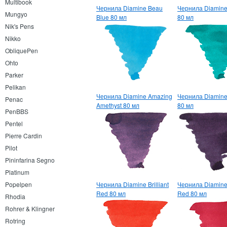
Multibook
Чернила Diamine Beau
Чернила Diamine 
Mungyo
Blue 80 мл
80 мл
Nik's Pens
Nikko
ObliquePen
Ohto
Parker
Pelikan
Чернила Diamine Amazing
Чернила Diamin
Penac
Amethyst 80 мл
80 мл
PenBBS
Pentel
Pierre Cardin
Pilot
Pininfarina Segno
Platinum
Popelpen
Чернила Diamine Brilliant
Чернила Diamine
Red 80 мл
Red 80 мл
Rhodia
Rohrer & Klingner
Rotring