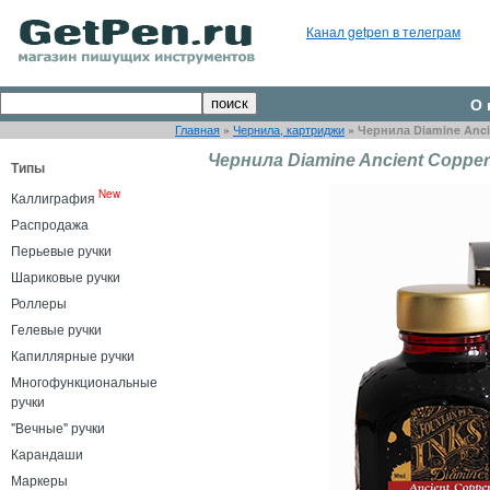
Канал getpen в телеграм
О 
Главная
»
Чернила, картриджи
»
Чернила Diamine Anci
Чернила Diamine Ancient Copper
Типы
New
Каллиграфия
Распродажа
Перьевые ручки
Шариковые ручки
Роллеры
Гелевые ручки
Капиллярные ручки
Многофункциональные
ручки
"Вечные" ручки
Карандаши
Маркеры