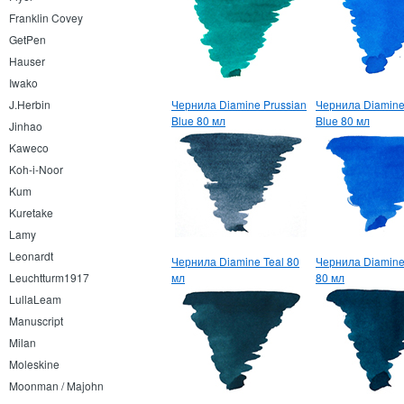
Franklin Covey
GetPen
Hauser
Iwako
J.Herbin
Чернила Diamine Prussian
Чернила Diamine
Blue 80 мл
Blue 80 мл
Jinhao
Kaweco
Koh-i-Noor
Kum
Kuretake
Lamy
Leonardt
Чернила Diamine Teal 80
Чернила Diamine 
Leuchtturm1917
мл
80 мл
LullaLeam
Manuscript
Milan
Moleskine
Moonman / Majohn