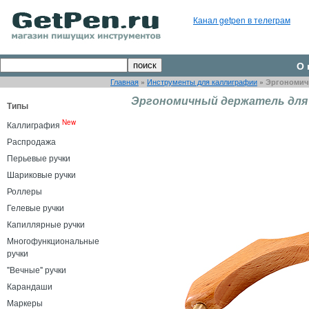
Канал getpen в телеграм
О 
Главная
»
Инструменты для каллиграфии
»
Эргономичн
Эргономичный держатель для пе
Типы
New
Каллиграфия
Распродажа
Перьевые ручки
Шариковые ручки
Роллеры
Гелевые ручки
Капиллярные ручки
Многофункциональные
ручки
"Вечные" ручки
Карандаши
Маркеры