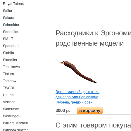
Royal Talens
Sailor
Sakura
Schneider
Расходники к Эргономи
Sennelier
SM-LT
родственные модели
Speedball
Stabilo
Staedtler
Tachikawa
Tintura
Tombow
TWSBI
Эргономичный держатель
Uni-ball
для пера Arm.Pen oblique
Visconti
(мурена, грецкий орех)
Waterman
3000 р.
в корзину
Wearingeul
С этим товаром покуп
William Mitchell
Winsor&Newton