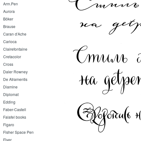
Arm.Pen
Aurora
Böker
Brause
Caran d’Ache
Carioca
Clairefontaine
Cretacolor
Cross
Daler Rowney
De Atramentis
Diamine
Diplomat
Edding
Faber-Castell
Falafel books
Figaro
Fisher Space Pen
Flyer