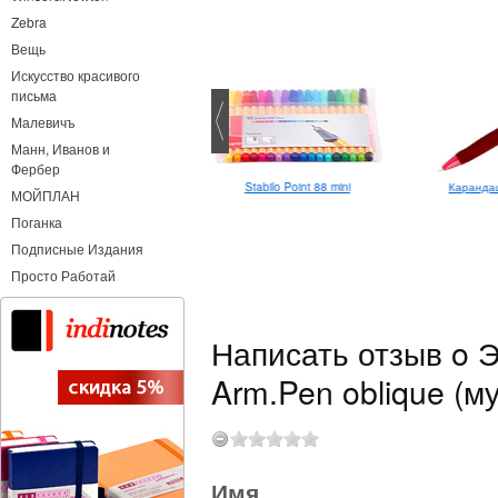
Zebra
Вещь
Искусство красивого
письма
Малевичъ
Манн, Иванов и
Фербер
Точилка Kum Mini-Tri K1
Карандаш
Stabilo Point 88 mini
МОЙПЛАН
Поганка
Подписные Издания
Просто Работай
Написать отзыв o 
Arm.Pen oblique (му
Имя