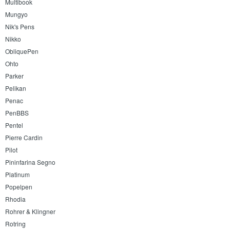
Multibook
Mungyo
Nik's Pens
Nikko
ObliquePen
Ohto
Parker
Pelikan
Penac
PenBBS
Pentel
Pierre Cardin
Pilot
Pininfarina Segno
Platinum
Popelpen
Rhodia
Rohrer & Klingner
Rotring