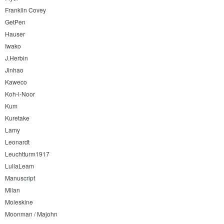
Franklin Covey
GetPen
Hauser
Iwako
J.Herbin
Jinhao
Kaweco
Koh-i-Noor
Kum
Kuretake
Lamy
Leonardt
Leuchtturm1917
LullaLeam
Manuscript
Milan
Moleskine
Moonman / Majohn