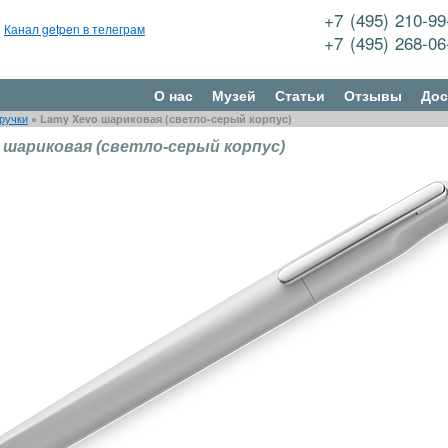
+7 (495) 210-9
Канал getpen в телеграм
+7 (495) 268-0
О нас
Музей
Статьи
Отзывы
Дос
ручки
»
Lamy Xevo шариковая (светло-серый корпус)
 шариковая (светло-серый корпус)