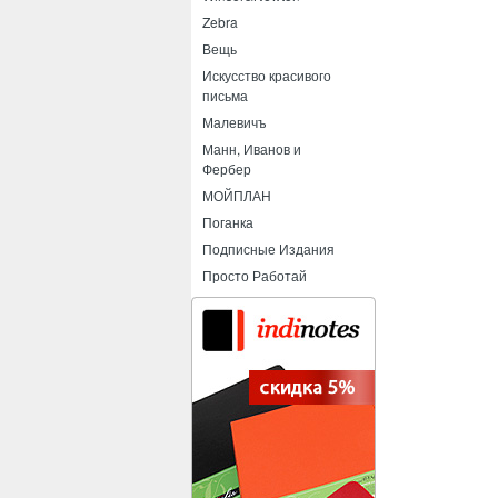
Zebra
Вещь
Искусство красивого
письма
Малевичъ
Манн, Иванов и
Фербер
МОЙПЛАН
Поганка
Подписные Издания
Просто Работай