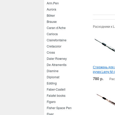
Arm.Pen
Aurora
Böker
Brause
Расходники к 
Caran d’Ache
Carioca
Clairefontaine
Cretacolor
Cross
Daler Rowney
De Atramentis
Стержень для
Diamine
ручек Lamy M (
Diplomat
780 р.
Рас
Edding
Faber-Castell
Falafel books
Figaro
Fisher Space Pen
Flyer