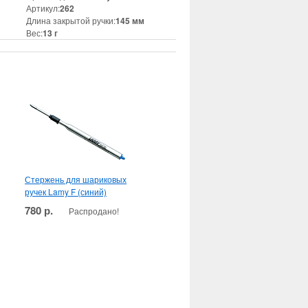
Артикул:
262
Длина закрытой ручки:
145 мм
Вес:
13 г
Стержень для шариковых
ручек Lamy F (синий)
780 р.
Распродано!