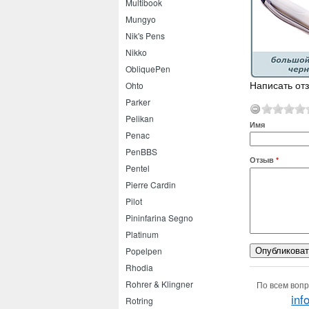
Multibook
Mungyo
Nik's Pens
Nikko
ObliquePen
Написать от
Ohto
Parker
Pelikan
Имя
Penac
PenBBS
Отзыв
*
Pentel
Pierre Cardin
Pilot
Pininfarina Segno
Platinum
Popelpen
Rhodia
Rohrer & Klingner
По всем вопр
inf
Rotring