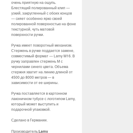
очень приятную на ощупь.
Блестящий полированный клип —
узкий, закругленный с обоих концов
— сияет особенно ярко своей
полированной поверхностью на фоне
текстурной, чуть матовой
поверхности ручки.
Ручка имеет поворотный механизм.
Стержень в ручке поддается замене,
совместимый формат — Lamy M16. В
ручку заправлен стержень М с
чернилами синего цвета. Объема
стержня хватит на линию длиной от
4500 до 8000 метров — в
зависимости от ее ширины.
Ручка поставляется в картонном
лаконичном тубусе с логотипом Lamy,
который может выступить и
подарочной упаковкой.
Сделано в Германии.
Производитель:
Lamy