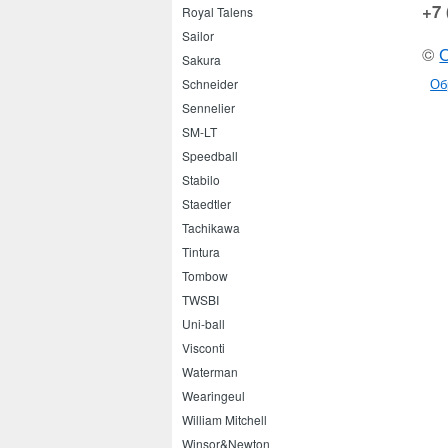
+7 
Royal Talens
Sailor
©
Sakura
Об
Schneider
Sennelier
SM-LT
Speedball
Stabilo
Staedtler
Tachikawa
Tintura
Tombow
TWSBI
Uni-ball
Visconti
Waterman
Wearingeul
William Mitchell
Winsor&Newton