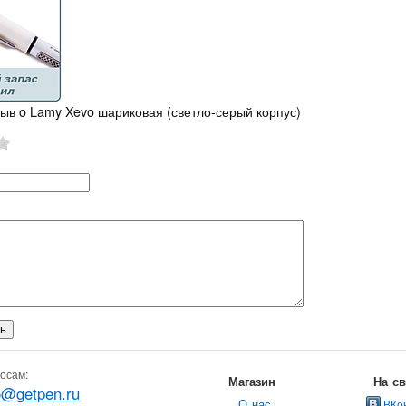
зыв o Lamy Xevo шариковая (светло-серый корпус)
осам:
Магазин
На с
o@getpen.ru
О нас
ВКо