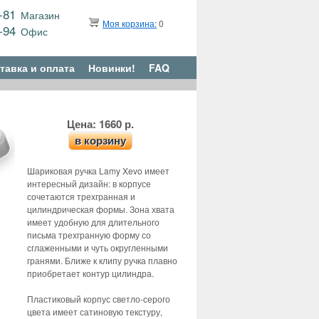
9-81
Магазин
Моя корзина:
0
6-94
Офис
тавка и оплата
Новинки!
FAQ
Цена: 1660 р.
в корзину
Шариковая ручка Lamy Xevo имеет
интересный дизайн: в корпусе
сочетаются трехгранная и
цилиндрическая формы. Зона хвата
имеет удобную для длительного
письма трехгранную форму со
сглаженными и чуть округленными
гранями. Ближе к клипу ручка плавно
приобретает контур цилиндра.
Пластиковый корпус светло-серого
цвета имеет сатиновую текстуру,