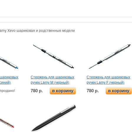
Lamy Xevo шариковая и родственные модели
 шариковых
Стержень для шариковых
Стержень для шариковых
синий)
ручек Lamy M (черный)
ручек Lamy F (черный)
780 р.
780 р.
продано!
в корзину
в корзину