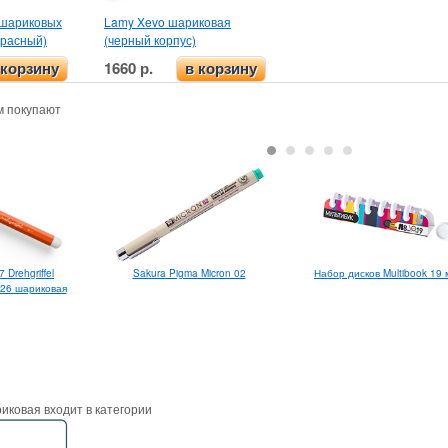
 шариковых
Lamy Xevo шариковая
красный)
(черный корпус)
1660 р.
 корзину
в корзину
м покупают
Sakura Pigma Micron 02
Набор дисков Multibook 19
 Drehgriffel
2026 шариковая
иковая входит в категории