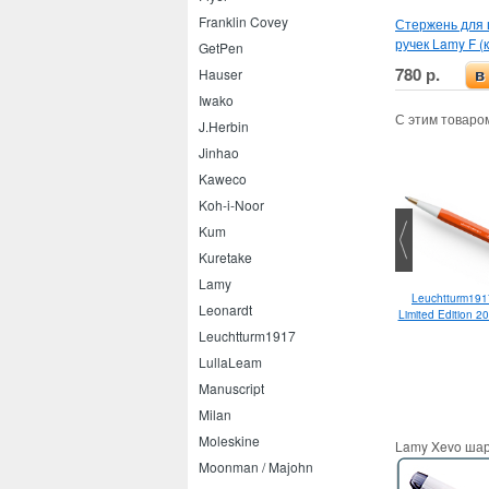
Franklin Covey
Стержень для
ручек Lamy F (
GetPen
780 р.
Hauser
в
Iwako
С этим товаро
J.Herbin
Jinhao
Kaweco
Koh-i-Noor
Kum
Kuretake
Lamy
Leuchtturm1917
Pilot BPS-GP F
Lamy Safari M
Leonardt
Limited Edition 
Leuchtturm1917
LullaLeam
Manuscript
Milan
Moleskine
Lamy Xevo шар
Moonman / Majohn