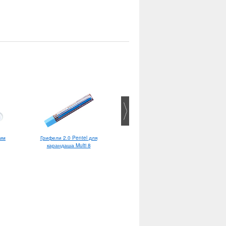
 мм
Грифели 2.0 Pentel для
Leuchtturm1917 Paperback B6+
карандаша Multi 8
Sage