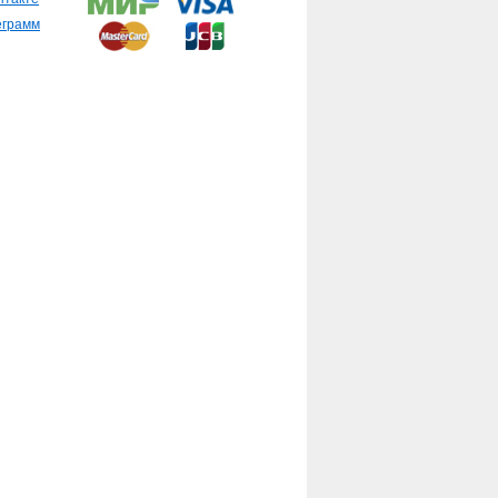
еграмм