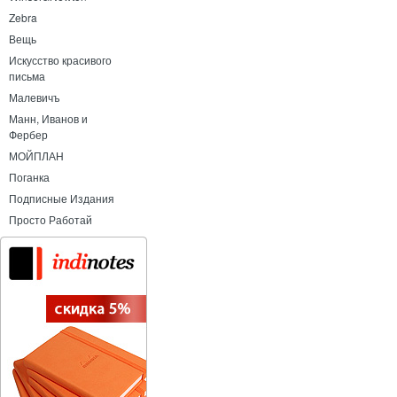
Zebra
Вещь
Искусство красивого
письма
Малевичъ
Манн, Иванов и
Фербер
МОЙПЛАН
Поганка
Подписные Издания
Просто Работай