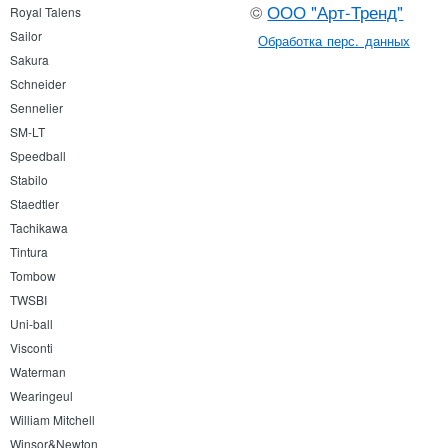
©
ООО "Арт-Тренд"
Royal Talens
Sailor
Обработка перс. данных
Sakura
Schneider
Sennelier
SM-LT
Speedball
Stabilo
Staedtler
Tachikawa
Tintura
Tombow
TWSBI
Uni-ball
Visconti
Waterman
Wearingeul
William Mitchell
Winsor&Newton