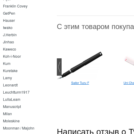
Franklin Covey
GetPen
Hauser
С этим товаром покуп
Iwako
J.Herbin
Jinhao
Kaweco
Koh-i-Noor
Kum
Kuretake
Lamy
Sailor Tuzu F
Uni Cha
Faber-Castell Perfection 7058
Leonardt
Leuchtturm1917
LullaLeam
Manuscript
Milan
Moleskine
Написать отзыв o 
Moonman / Majohn