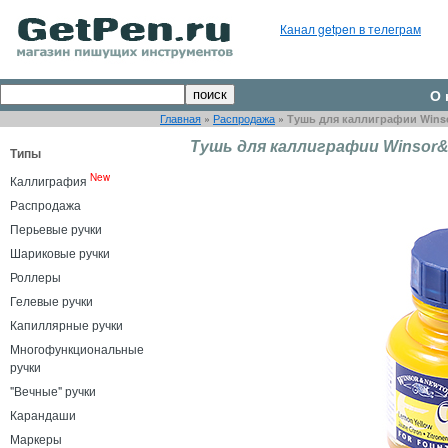
Канал getpen в телеграм
О 
Главная
»
Распродажа
»
Тушь для каллиграфии Winso
Тушь для каллиграфии Winsor&N
Типы
New
Каллиграфия
Распродажа
Перьевые ручки
Шариковые ручки
Роллеры
Гелевые ручки
Капиллярные ручки
Многофункциональные
ручки
"Вечные" ручки
Карандаши
Маркеры