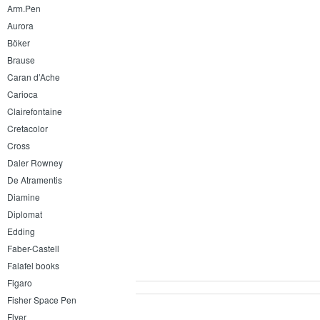
Arm.Pen
Aurora
Böker
Brause
Caran d’Ache
Carioca
Clairefontaine
Cretacolor
Cross
Daler Rowney
De Atramentis
Diamine
Diplomat
Edding
Faber-Castell
Falafel books
Figaro
Fisher Space Pen
Flyer