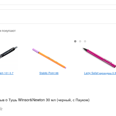
м покупают
ream 101 0.7
Lamy Safari карандаш 0.
Stabilo Point 88
зыв o Тушь Winsor&Newton 30 мл (черный, с Пауком)