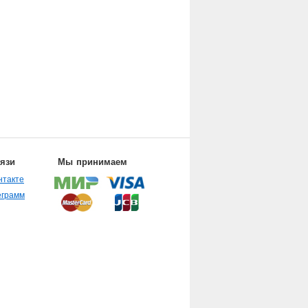
вязи
Мы принимаем
нтакте
еграмм