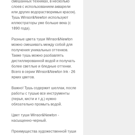
смешанных техниках, в несколько
слоев с использованием акварели
или других водорастворимых красок).
Тушь Winsor&Newton используют
иллюстраторы уже больше века (с
1890 года).
Разные цвета туши Winsor&Newton
можно смешивать между собой для
получения уникальных оттенков.
Также тушь можно разбавлять
дистиллированной водой и получать
более светлые и бледные оттенки.
Всего в серии Winsor&Newton Ink - 26
ярких цветов.
Важно! Тушь содержит шеллак, после
работы с тушью все инструменты
(перья, кисти и т.д.) нужно
обязательно промыть водой.
Цвет туши Winsor&Newton -
насыщенно-черный.
Преимущества художественной туши