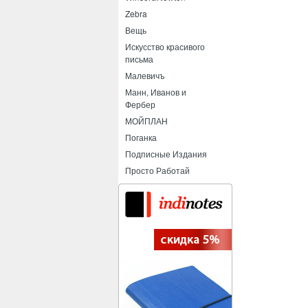
Zebra
Вещь
Искусство красивого
письма
Малевичъ
Манн, Иванов и
Фербер
МОЙПЛАН
Поганка
Подписные Издания
Просто Работай