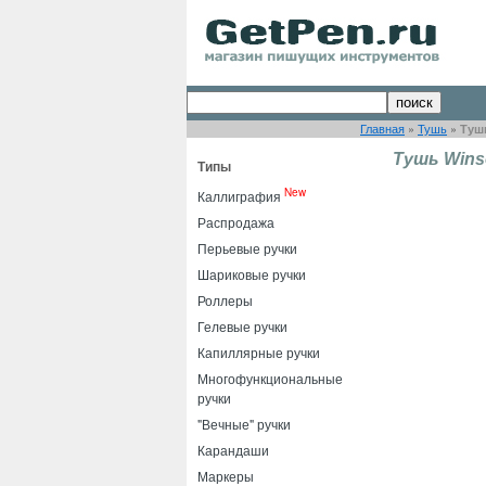
Главная
»
Тушь
»
Туш
Тушь Wins
Типы
New
Каллиграфия
Распродажа
Перьевые ручки
Шариковые ручки
Роллеры
Гелевые ручки
Капиллярные ручки
Многофункциональные
ручки
"Вечные" ручки
Карандаши
Маркеры