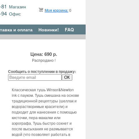
9-81
Магазин
Моя корзина:
0
6-94
Офис
тавка и оплата
Новинки!
FAQ
Цена: 690 р.
Распродано !
Сообщить о поступлении в продажу:
Классическая тушь Winsor&Newton
ink с пауком. Тушь смешана на основе
традиционной рецептуры (шеллак и
водорастворимые красители) и
подходит для нанесения с помощью
кисточки, пера-макалки или
аэрографа. Тушь быстро сохнет и
после высыхания не размывается
водой (что позволяет работать в