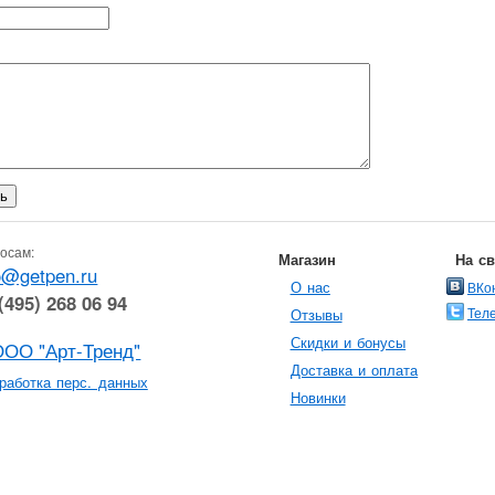
осам:
Магазин
На с
o@getpen.ru
О нас
ВКо
(495) 268 06 94
Тел
Отзывы
Скидки и бонусы
ООО "Арт-Тренд"
Доставка и оплата
работка перс. данных
Новинки