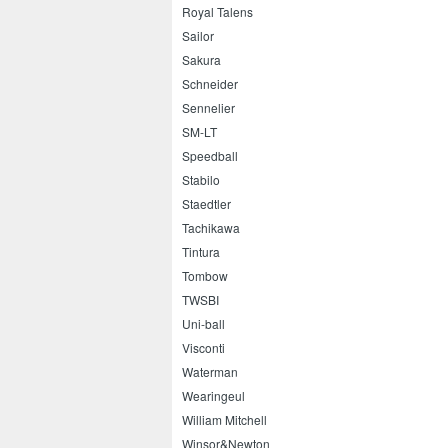
Royal Talens
Sailor
Sakura
Schneider
Sennelier
SM-LT
Speedball
Stabilo
Staedtler
Tachikawa
Tintura
Tombow
TWSBI
Uni-ball
Visconti
Waterman
Wearingeul
William Mitchell
Winsor&Newton