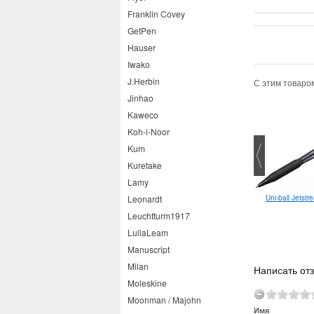
Franklin Covey
GetPen
Hauser
Iwako
J.Herbin
С этим товаро
Jinhao
Kaweco
Koh-i-Noor
Kum
Kuretake
Lamy
Тушь Winsor&Newton 14 мл
Uni-ball Jetst
Leonardt
Leuchtturm1917
LullaLeam
Manuscript
Milan
Написать от
Moleskine
Moonman / Majohn
Имя