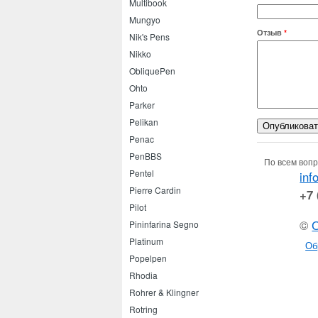
Multibook
Mungyo
Отзыв
*
Nik's Pens
Nikko
ObliquePen
Ohto
Parker
Pelikan
Penac
PenBBS
По всем вопр
Pentel
inf
Pierre Cardin
+7 
Pilot
©
Pininfarina Segno
Platinum
Об
Popelpen
Rhodia
Rohrer & Klingner
Rotring