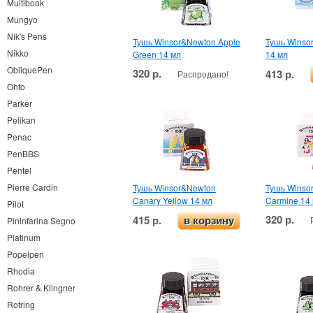
Multibook
Mungyo
Nik's Pens
Тушь Winsor&Newton Apple
Тушь Winso
Nikko
Green 14 мл
14 мл
ObliquePen
320 р.
413 р.
Распродано!
Ohto
Parker
Pelikan
Penac
PenBBS
Pentel
Pierre Cardin
Тушь Winsor&Newton
Тушь Winso
Canary Yellow 14 мл
Carmine 14
Pilot
320 р.
415 р.
в корзину
Pininfarina Segno
Platinum
Popelpen
Rhodia
Rohrer & Klingner
Rotring