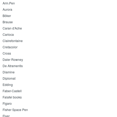
Arm.Pen
Aurora
Böker
Brause
Caran d’Ache
Carioca
Clairefontaine
Cretacolor
Cross
Daler Rowney
De Atramentis
Diamine
Diplomat
Edding
Faber-Castell
Falafel books
Figaro
Fisher Space Pen
Flyer