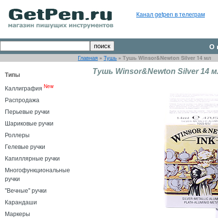
Канал getpen в телеграм
О 
Главная
»
Тушь
»
Тушь Winsor&Newton Silver 14 мл
Тушь Winsor&Newton Silver 14 м
Типы
New
Каллиграфия
Распродажа
Перьевые ручки
Шариковые ручки
Роллеры
Гелевые ручки
Капиллярные ручки
Многофункциональные
ручки
"Вечные" ручки
Карандаши
Маркеры