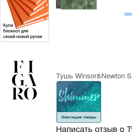
Uni-ball Signo Angelic Colour
Eddi
Тушь Winsor&Newton Si
Написать отзыв o Т