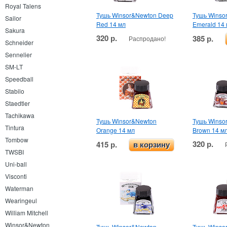
Royal Talens
Тушь Winsor&Newton Deep
Тушь Winso
Sailor
Red 14 мл
Emerald 14
Sakura
320 р.
385 р.
Распродано!
Schneider
Sennelier
SM-LT
Speedball
Stabilo
Staedtler
Tachikawa
Тушь Winsor&Newton
Тушь Winso
Tintura
Orange 14 мл
Brown 14 м
Tombow
320 р.
415 р.
в корзину
TWSBI
Uni-ball
Visconti
Waterman
Wearingeul
William Mitchell
Winsor&Newton
Тушь Winsor&Newton
Тушь Winso