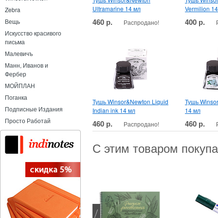
Ultramarine 14 мл
Vermilion 1
Zebra
460 р.
400 р.
Вещь
Распродано!
Искусство красивого
письма
Малевичъ
Манн, Иванов и
Фербер
МОЙПЛАН
Поганка
Тушь Winsor&Newton Liquid
Тушь Winso
Подписные Издания
Indian ink 14 мл
14 мл
Просто Работай
460 р.
460 р.
Распродано!
С этим товаром покуп