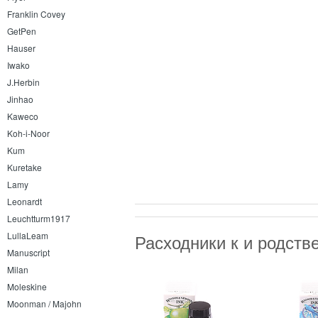
Franklin Covey
GetPen
Hauser
Iwako
J.Herbin
Jinhao
Kaweco
Koh-i-Noor
Kum
Kuretake
Lamy
Leonardt
Leuchtturm1917
LullaLeam
Расходники к и родст
Manuscript
Milan
Moleskine
Moonman / Majohn