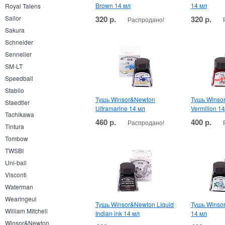
Brown 14 мл
14 мл
Royal Talens
320 р.
320 р.
Sailor
Распродано!
Sakura
Schneider
Sennelier
SM-LT
Speedball
Stabilo
Тушь Winsor&Newton
Тушь Winso
Staedtler
Ultramarine 14 мл
Vermilion 1
Tachikawa
460 р.
400 р.
Распродано!
Tintura
Tombow
TWSBI
Uni-ball
Visconti
Waterman
Wearingeul
Тушь Winsor&Newton Liquid
Тушь Winso
William Mitchell
Indian ink 14 мл
14 мл
Winsor&Newton