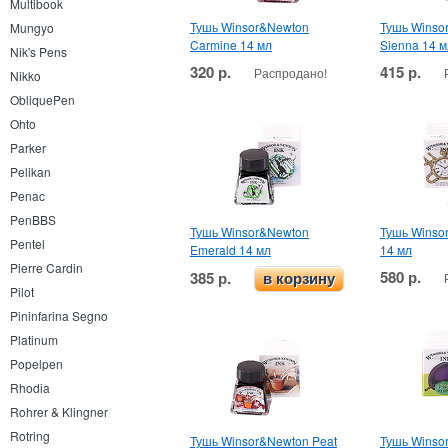
Multibook
Тушь Winsor&Newton
Тушь Winso
Mungyo
Carmine 14 мл
Sienna 14 м
Nik's Pens
320 р.
415 р.
Распродано!
Nikko
ObliquePen
Ohto
Parker
Pelikan
Penac
PenBBS
Тушь Winsor&Newton
Тушь Winso
Pentel
Emerald 14 мл
14 мл
Pierre Cardin
580 р.
385 р.
в корзину
Pilot
Pininfarina Segno
Platinum
Popelpen
Rhodia
Rohrer & Klingner
Rotring
Тушь Winsor&Newton Peat
Тушь Winso