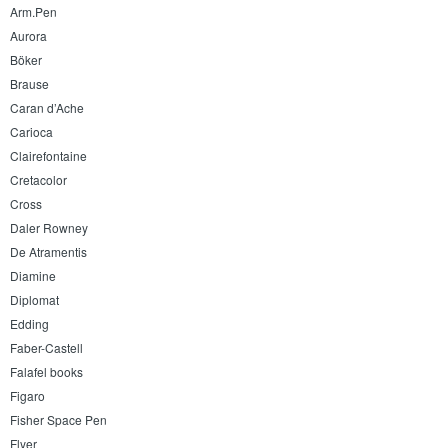
Arm.Pen
Aurora
Böker
Brause
Caran d’Ache
Carioca
Clairefontaine
Cretacolor
Cross
Daler Rowney
De Atramentis
Diamine
Diplomat
Edding
Faber-Castell
Falafel books
Figaro
Fisher Space Pen
Flyer