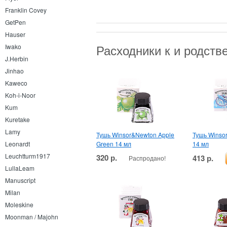
Franklin Covey
GetPen
Hauser
Расходники к и родст
Iwako
J.Herbin
Jinhao
Kaweco
Koh-i-Noor
Kum
Kuretake
Lamy
Тушь Winsor&Newton Apple
Тушь Winso
Green 14 мл
14 мл
Leonardt
Leuchtturm1917
320 р.
413 р.
Распродано!
LullaLeam
Manuscript
Milan
Moleskine
Moonman / Majohn