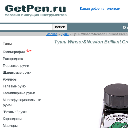
Канал getpen в телеграм
О 
Главная
»
Тушь
»
Тушь Winsor&Newton Brilliant Green
Тушь Winsor&Newton Brilliant Gr
Типы
New
Каллиграфия
Распродажа
Перьевые ручки
Шариковые ручки
Роллеры
Гелевые ручки
Капиллярные ручки
Многофункциональные
ручки
"Вечные" ручки
Карандаши
Маркеры