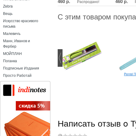
460 р.
460 р.
Распродано!
Zebra
Вещь
С этим товаром покуп
Искусство красивого
письма
Малевичъ
Манн, Иванов и
Фербер
МОЙПЛАН
Поганка
Подписные Издания
Pentel 
Moonman N10 Green
Просто Работай
Написать отзыв o Т