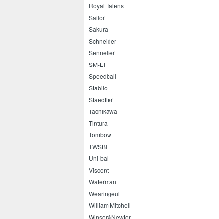
Royal Talens
Sailor
Sakura
Schneider
Sennelier
SM-LT
Speedball
Stabilo
Staedtler
Tachikawa
Tintura
Tombow
TWSBI
Uni-ball
Visconti
Waterman
Wearingeul
William Mitchell
Winsor&Newton