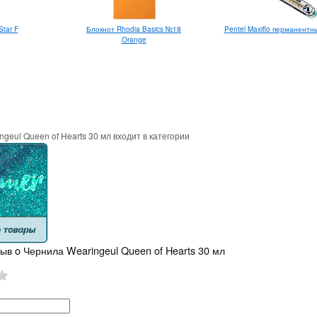
Блокнот Rhodia Basics №18
Pentel Maxiflo перманентн
Star F
Orange
geul Queen of Hearts 30 мл входит в категории
ыв o Чернила Wearingeul Queen of Hearts 30 мл