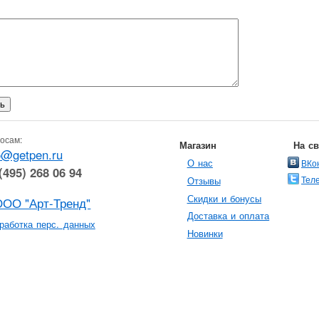
осам:
Магазин
На с
o@getpen.ru
О нас
ВКо
(495) 268 06 94
Тел
Отзывы
Скидки и бонусы
ООО "Арт-Тренд"
Доставка и оплата
работка перс. данных
Новинки