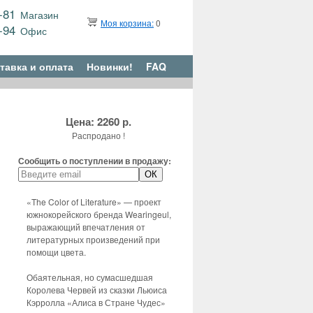
9-81
Магазин
Моя корзина:
0
6-94
Офис
тавка и оплата
Новинки!
FAQ
Цена: 2260 р.
Распродано !
Сообщить о поступлении в продажу:
«The Color of Literature» — проект
южнокорейского бренда Wearingeul,
выражающий впечатления от
литературных произведений при
помощи цвета.
Обаятельная, но сумасшедшая
Королева Червей из сказки Льюиса
Кэрролла «Алиса в Стране Чудес»