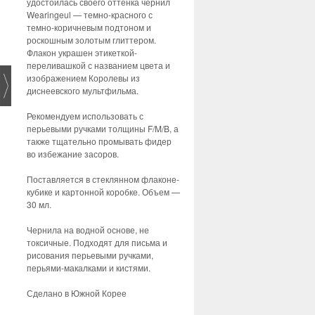
удостоилась своего оттенка чернил
Wearingeul — темно-красного с
темно-коричневым подтоном и
роскошным золотым глиттером.
Флакон украшен этикеткой-
переливашкой с названием цвета и
изображением Королевы из
диснеевского мультфильма.
Рекомендуем использовать с
перьевыми ручками толщины F/M/B, а
также тщательно промывать фидер
во избежание засоров.
Поставляется в стеклянном флаконе-
кубике и картонной коробке. Объем —
30 мл.
Чернила на водной основе, не
токсичные. Подходят для письма и
рисования перьевыми ручками,
перьями-макалками и кистями.
Сделано в Южной Корее