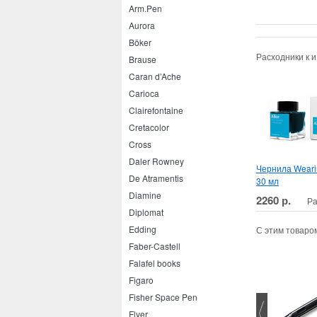
Arm.Pen
Aurora
Böker
Расходники к 
Brause
Caran d’Ache
Carioca
Clairefontaine
Cretacolor
Cross
Daler Rowney
Чернила Wearin
De Atramentis
30 мл
Diamine
2260 р.
Ра
Diplomat
Edding
С этим товаро
Faber-Castell
Falafel books
Figaro
Fisher Space Pen
Flyer