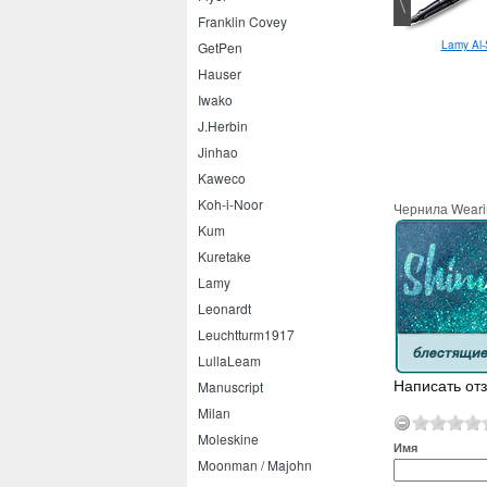
Franklin Covey
Lamy Al-
GetPen
Hauser
Iwako
J.Herbin
Jinhao
Kaweco
Koh-i-Noor
Чернила Wearin
Kum
Kuretake
Lamy
Leonardt
Leuchtturm1917
LullaLeam
Написать отз
Manuscript
Milan
Moleskine
Имя
Moonman / Majohn