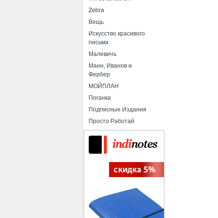
Zebra
Вещь
Искусство красивого
письма
Малевичъ
Манн, Иванов и
Фербер
МОЙПЛАН
Поганка
Подписные Издания
Просто Работай