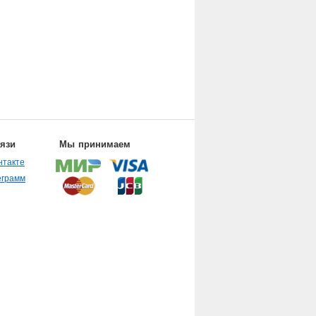
вязи
Мы принимаем
нтакте
еграмм