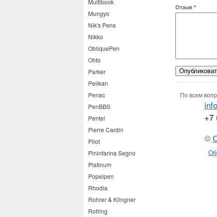
Multibook
Отзыв
*
Mungyo
Nik's Pens
Nikko
ObliquePen
Ohto
Parker
Pelikan
По всем вопр
Penac
inf
PenBBS
+7 
Pentel
Pierre Cardin
©
Pilot
Об
Pininfarina Segno
Platinum
Popelpen
Rhodia
Rohrer & Klingner
Rotring