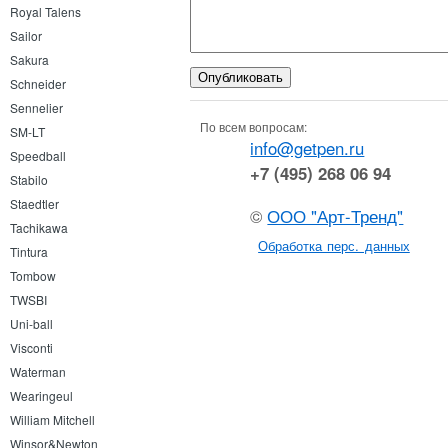
Royal Talens
Sailor
Sakura
Schneider
Sennelier
По всем вопросам:
SM-LT
info@getpen.ru
Speedball
+7 (495) 268 06 94
Stabilo
Staedtler
©
ООО "Арт-Тренд"
Tachikawa
Обработка перс. данных
Tintura
Tombow
TWSBI
Uni-ball
Visconti
Waterman
Wearingeul
William Mitchell
Winsor&Newton