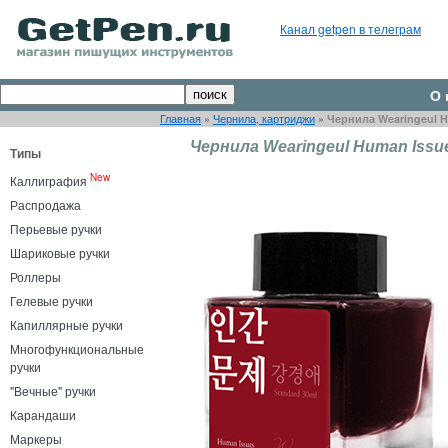
Канал getpen в телеграм
О 
Главная
»
Чернила, картриджи
»
Чернила Wearingeul H
Чернила Wearingeul Human Issu
Типы
New
Каллиграфия
Распродажа
Перьевые ручки
Шариковые ручки
Роллеры
Гелевые ручки
Капиллярные ручки
Многофункциональные
ручки
"Вечные" ручки
Карандаши
Маркеры