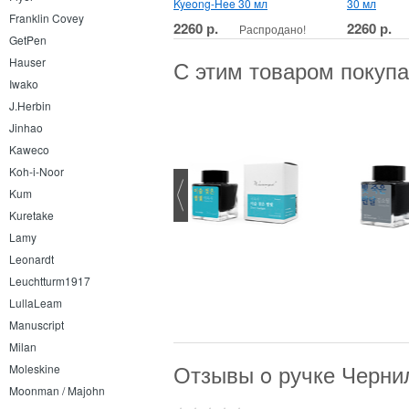
Kyeong-Hee 30 мл
30 мл
Franklin Covey
2260 р.
2260 р.
Распродано!
GetPen
Hauser
С этим товаром покуп
Iwako
J.Herbin
Jinhao
Kaweco
Koh-i-Noor
Kum
Kuretake
Lamy
Parker Jotter XL Matte Blue
Leonardt
Leuchtturm1917
LullaLeam
Manuscript
Milan
Отзывы o ручке Чернил
Moleskine
Moonman / Majohn