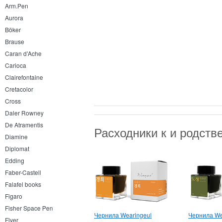
Arm.Pen
Aurora
Böker
Brause
Caran d’Ache
Carioca
Clairefontaine
Cretacolor
Cross
Daler Rowney
De Atramentis
Расходники к и родст
Diamine
Diplomat
Edding
Faber-Castell
Falafel books
Figaro
Fisher Space Pen
Чернила Wearingeul
Чернила We
Flyer