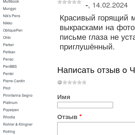
Multibook
-
, 14.02.2024
Mungyo
Красивый горящий м
Nik's Pens
Nikko
выкрасками на фото
ObliquePen
письме глаза не уста
Ohto
приглушённый.
Parker
Pelikan
Penac
Написать отзыв o 
PenBBS
Pentel
Pierre Cardin
Pilot
Имя
Pininfarina Segno
Platinum
Popelpen
Отзыв
*
Rhodia
Rohrer & Klingner
Rotring