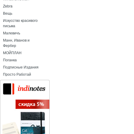
Zebra
Вещь
Искусство красивого
письма
Малевичъ
Манн, Иванов и
Фербер
МОЙПЛАН
Поганка
Подписные Издания
Просто Работай