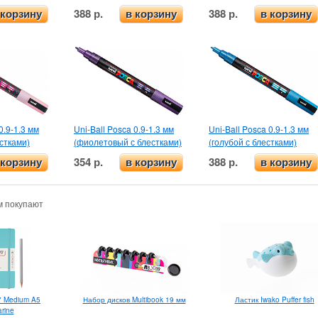
388 р.
388 р.
 корзину
в корзину
в корзину
0.9-1.3 мм
Uni-Ball Posca 0.9-1.3 мм
Uni-Ball Posca 0.9-1.3 мм
стками)
(фиолетовый с блестками)
(голубой с блестками)
354 р.
388 р.
 корзину
в корзину
в корзину
м покупают
7 Medium A5
Набор дисков Multibook 19 мм
Ластик Iwako Puffer fish
rine