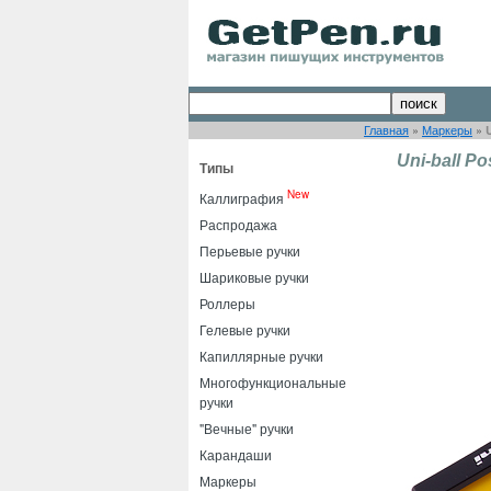
Главная
»
Маркеры
»
Uni-ball P
Типы
New
Каллиграфия
Распродажа
Перьевые ручки
Шариковые ручки
Роллеры
Гелевые ручки
Капиллярные ручки
Многофункциональные
ручки
"Вечные" ручки
Карандаши
Маркеры