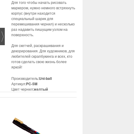
Для того чтобы начать рисовать
маркером, нужно немного встряхнуть
корпус (внутри находится
специальный шарик для
перемешивания чернил) и несколько
раз надавить пишущим узлом на
поверхность.
Для скетчей, раскрашивания и
декорирования. Для художников, для
любителей скрапбукинга и всех, кто
готов сделать свою жизнь более
яркой!
Производитель:
Uni-ball
Артикул:
PC-5M
Цвет чернил:
желтый