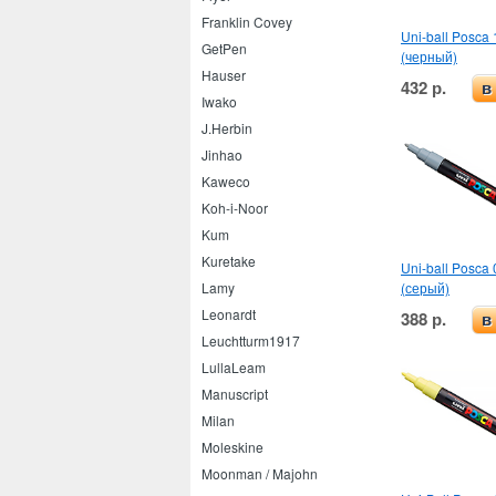
Franklin Covey
Uni-ball Posca 
GetPen
(черный)
Hauser
432 р.
в
Iwako
J.Herbin
Jinhao
Kaweco
Koh-i-Noor
Kum
Kuretake
Uni-ball Posca 
(серый)
Lamy
Leonardt
388 р.
в
Leuchtturm1917
LullaLeam
Manuscript
Milan
Moleskine
Moonman / Majohn