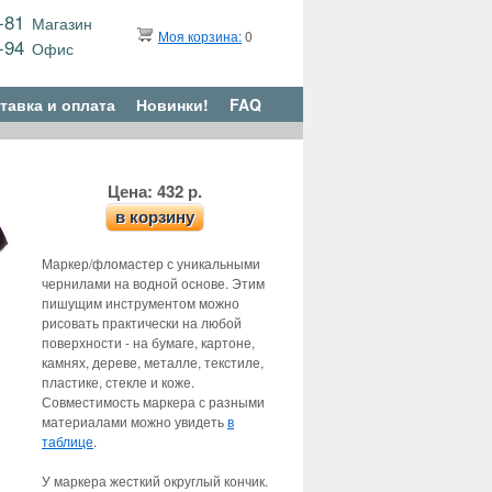
9-81
Магазин
Моя корзина:
0
6-94
Офис
тавка и оплата
Новинки!
FAQ
Цена: 432 р.
в корзину
Маркер/фломастер с уникальными
чернилами на водной основе. Этим
пишущим инструментом можно
рисовать практически на любой
поверхности - на бумаге, картоне,
камнях, дереве, металле, текстиле,
пластике, стекле и коже.
Совместимость маркера с разными
материалами можно увидеть
в
таблице
.
У маркера жесткий округлый кончик.