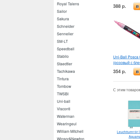
Royal Talens
388 р.
в
Sailor
Sakura
Schneider
Sennelier
SM-LT
Speedball
Stabilo
Uni-Ball Posca 
(розовый с бле
Staedtler
354 р.
Tachikawa
в
Tintura
Tombow
С этим товаро
TWSBI
Uni-ball
Visconti
Waterman
Wearingeul
William Mitchell
Leuchtturm191
Aquama
Winsor&Newton