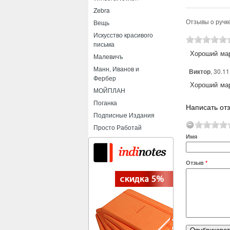
Zebra
Отзывы o ручке
Вещь
Искусство красивого
письма
Хороший мар
Малевичъ
Манн, Иванов и
Виктор
, 30.1
Фербер
Хороший мар
МОЙПЛАН
Поганка
Написать отз
Подписные Издания
Просто Работай
Имя
Отзыв
*