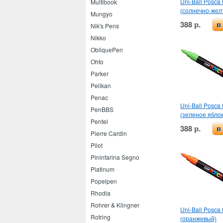
Uni-Ball Posca 
Multibook
(солнечно-жел
Mungyo
388 р.
в
Nik's Pens
Nikko
ObliquePen
Ohto
Parker
Pelikan
Penac
Uni-Ball Posca 
PenBBS
(зеленое яблок
Pentel
388 р.
в
Pierre Cardin
Pilot
Pininfarina Segno
Platinum
Popelpen
Rhodia
Rohrer & Klingner
Uni-Ball Posca 
Rotring
(оранжевый)