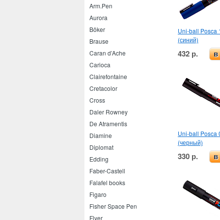
Arm.Pen
Aurora
Böker
Uni-ball Posca 
(синий)
Brause
432 р.
Caran d’Ache
в
Carioca
Clairefontaine
Cretacolor
Cross
Daler Rowney
De Atramentis
Uni-ball Posca 
Diamine
(черный)
Diplomat
330 р.
в
Edding
Faber-Castell
Falafel books
Figaro
Fisher Space Pen
Flyer